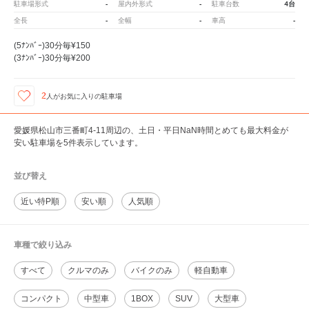
-
-
4台
駐車場形式
屋内外形式
駐車台数
-
-
-
全長
全幅
車高
(5ﾅﾝﾊﾞｰ)30分毎¥150
(3ﾅﾝﾊﾞｰ)30分毎¥200
2
人が
お気に入りの駐車場
愛媛県松山市三番町4-11周辺の、土日・平日NaN時間とめても最大料金が
安い駐車場を5件表示しています。
並び替え
近い特P順
安い順
人気順
車種で絞り込み
すべて
クルマのみ
バイクのみ
軽自動車
コンパクト
中型車
1BOX
SUV
大型車