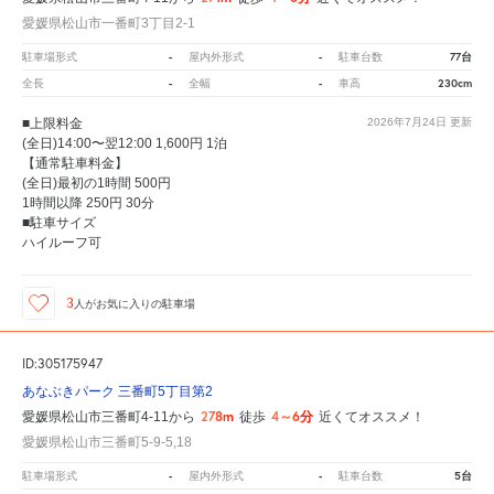
愛媛県松山市一番町3丁目2-1
-
-
77台
駐車場形式
屋内外形式
駐車台数
-
-
230cm
全長
全幅
車高
■上限料金
2026年7月24日
更新
(全日)14:00〜翌12:00 1,600円 1泊
【通常駐車料金】
(全日)最初の1時間 500円
1時間以降 250円 30分
■駐車サイズ
ハイルーフ可
3
人が
お気に入りの駐車場
ID:305175947
あなぶきパーク 三番町5丁目第2
278m
4～6分
愛媛県松山市三番町4-11から
徒歩
近くてオススメ！
愛媛県松山市三番町5-9-5,18
-
-
5台
駐車場形式
屋内外形式
駐車台数