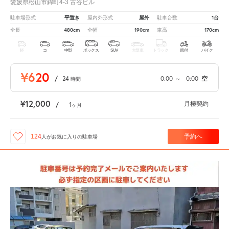
愛媛県松山市錦町4-3 古谷ビル
平置き
屋外
1台
駐車場形式
屋内外形式
駐車台数
480cm
190cm
170cm
全長
全幅
車高
軽
コ
中型
ボックス
SUV
大型車
トラック
原付
バイク
¥620
/
24
0:00
～
0:00
空
時間
¥12,000
月極契約
/
1
ヶ月
予約へ
124
人が
お気に入りの駐車場