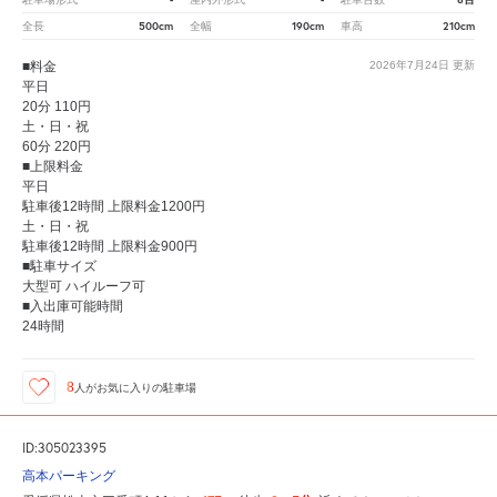
500cm
190cm
210cm
全長
全幅
車高
■料金
2026年7月24日
更新
平日
20分 110円
土・日・祝
60分 220円
■上限料金
平日
駐車後12時間 上限料金1200円
土・日・祝
駐車後12時間 上限料金900円
■駐車サイズ
大型可 ハイルーフ可
■入出庫可能時間
24時間
8
人が
お気に入りの駐車場
ID:305023395
高本パーキング