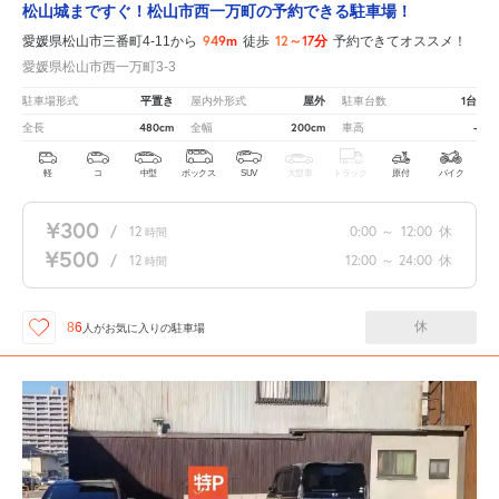
松山城まですぐ！松山市西一万町の予約できる駐車場！
949m
12～17分
愛媛県松山市三番町4-11から
徒歩
予約できてオススメ！
愛媛県松山市西一万町3-3
平置き
屋外
1台
駐車場形式
屋内外形式
駐車台数
480cm
200cm
-
全長
全幅
車高
軽
コ
中型
ボックス
SUV
大型車
トラック
原付
バイク
¥300
/
12
0:00
～
12:00
休
時間
¥500
/
12
12:00
～
24:00
休
時間
休
86
人が
お気に入りの駐車場