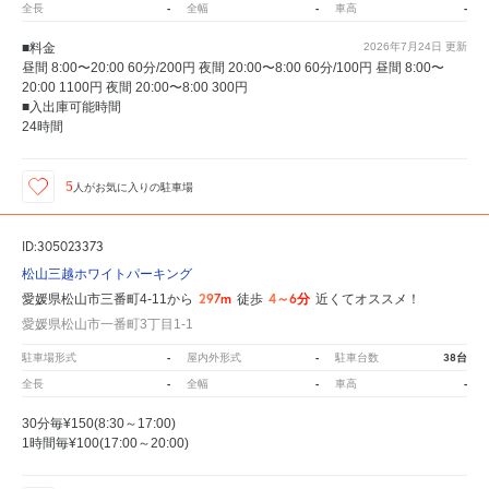
-
-
-
全長
全幅
車高
■料金
2026年7月24日
更新
昼間 8:00〜20:00 60分/200円 夜間 20:00〜8:00 60分/100円 昼間 8:00〜
20:00 1100円 夜間 20:00〜8:00 300円
■入出庫可能時間
24時間
5
人が
お気に入りの駐車場
ID:305023373
松山三越ホワイトパーキング
297m
4～6分
愛媛県松山市三番町4-11から
徒歩
近くてオススメ！
愛媛県松山市一番町3丁目1-1
-
-
38台
駐車場形式
屋内外形式
駐車台数
-
-
-
全長
全幅
車高
30分毎¥150(8:30～17:00)
1時間毎¥100(17:00～20:00)