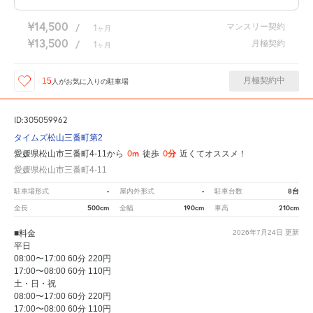
¥14,500
マンスリー契約
/
1
ヶ月
¥13,500
月極契約
/
1
ヶ月
月極契約中
15
人が
お気に入りの駐車場
ID:305059962
タイムズ松山三番町第2
0m
0分
愛媛県松山市三番町4-11から
徒歩
近くてオススメ！
愛媛県松山市三番町4-11
-
-
8台
駐車場形式
屋内外形式
駐車台数
500cm
190cm
210cm
全長
全幅
車高
■料金
2026年7月24日
更新
平日
08:00〜17:00 60分 220円
17:00〜08:00 60分 110円
土・日・祝
08:00〜17:00 60分 220円
17:00〜08:00 60分 110円