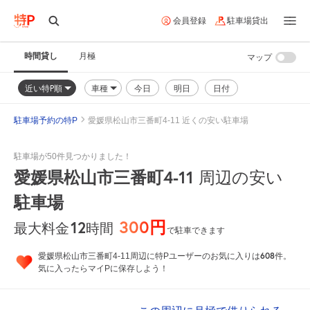
会員登録
駐車場貸出
時間貸し
月極
マップ
近い特P順
車種
今日
明日
日付
駐車場予約の特P
愛媛県松山市三番町4-11 近くの安い駐車場
駐車場が50件見つかりました！
愛媛県松山市三番町4-11
周辺の安い
駐車場
300円
12
時間
最大料金
で駐車できます
608
愛媛県松山市三番町4-11周辺に特Pユーザーのお気に入りは
件。
気に入ったらマイPに保存しよう！