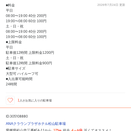
■料金
2026年7月24日
更新
平日
08:00〜19:00 40分 200円
19:00〜08:00 60分 100円
土・日・祝
08:00〜19:00 40分 200円
19:00〜08:00 60分 100円
■上限料金
平日
駐車後12時間 上限料金1200円
土・日・祝
駐車後12時間 上限料金900円
■駐車サイズ
大型可 ハイルーフ可
■入出庫可能時間
24時間
1
人が
お気に入りの駐車場
ID:305108880
ANAクラウンプラザホテル松山駐車場
271m
4～6分
愛媛県松山市三番町4-11から
徒歩
近くてオススメ！