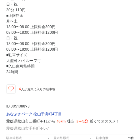
日・祝
30分 110円
■上限料金
月〜土
18:00〜08:00 上限料金300円
08:00〜18:00 上限料金1200円
日・祝
18:00〜08:00 上限料金300円
08:00〜18:00 上限料金1200円
■駐車サイズ
大型可 ハイルーフ可
■入出庫可能時間
24時間
4
人が
お気に入りの駐車場
ID:305108893
あなぶきパーク 松山千舟町4丁目
187m
3～5分
愛媛県松山市三番町4-11から
徒歩
近くてオススメ！
愛媛県松山市千舟町4-5-7
-
-
11台
駐車場形式
屋内外形式
駐車台数