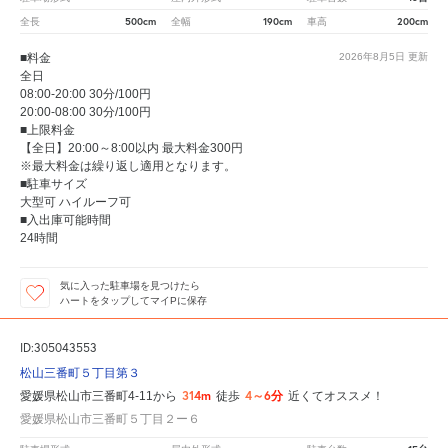
500cm
190cm
200cm
全長
全幅
車高
■料金
2026年8月5日
更新
全日
08:00-20:00 30分/100円
20:00-08:00 30分/100円
■上限料金
【全日】20:00～8:00以内 最大料金300円
※最大料金は繰り返し適用となります。
■駐車サイズ
大型可 ハイルーフ可
■入出庫可能時間
24時間
気に入った駐車場を見つけたら
ハートをタップしてマイPに保存
ID:305043553
松山三番町５丁目第３
314m
4～6分
愛媛県松山市三番町4-11から
徒歩
近くてオススメ！
愛媛県松山市三番町５丁目２ー６