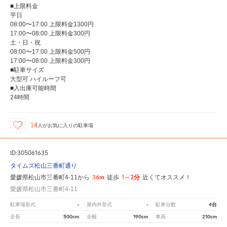
■上限料金
平日
08:00〜17:00 上限料金1300円
17:00〜08:00 上限料金300円
土・日・祝
08:00〜17:00 上限料金500円
17:00〜08:00 上限料金300円
■駐車サイズ
大型可 ハイルーフ可
■入出庫可能時間
24時間
14
人が
お気に入りの駐車場
ID:305061635
タイムズ松山三番町通り
36m
1～2分
愛媛県松山市三番町4-11から
徒歩
近くてオススメ！
愛媛県松山市三番町4-11
-
-
4台
駐車場形式
屋内外形式
駐車台数
500cm
190cm
210cm
全長
全幅
車高