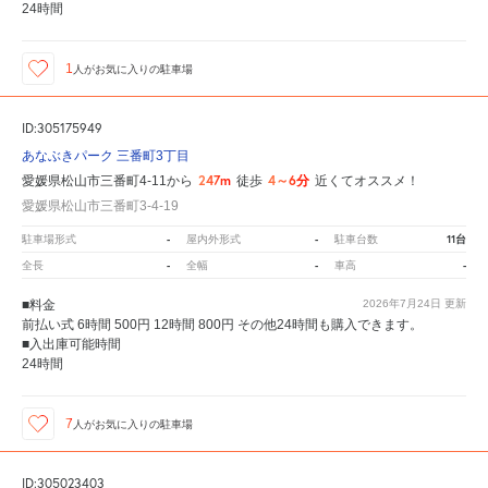
24時間
1
人が
お気に入りの駐車場
ID:305175949
あなぶきパーク 三番町3丁目
247m
4～6分
愛媛県松山市三番町4-11から
徒歩
近くてオススメ！
愛媛県松山市三番町3-4-19
-
-
11台
駐車場形式
屋内外形式
駐車台数
-
-
-
全長
全幅
車高
■料金
2026年7月24日
更新
前払い式 6時間 500円 12時間 800円 その他24時間も購入できます。
■入出庫可能時間
24時間
7
人が
お気に入りの駐車場
ID:305023403