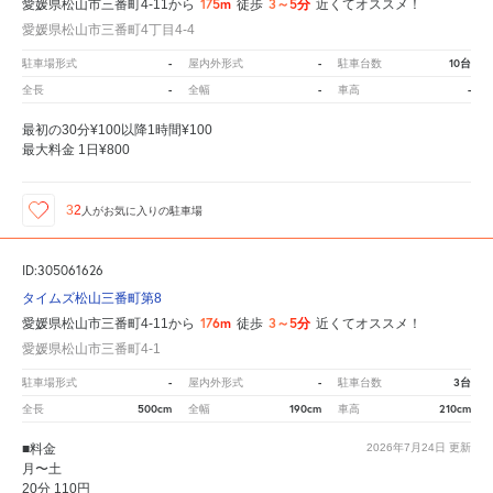
175m
3～5分
愛媛県松山市三番町4-11から
徒歩
近くてオススメ！
愛媛県松山市三番町4丁目4-4
-
-
10台
駐車場形式
屋内外形式
駐車台数
-
-
-
全長
全幅
車高
最初の30分¥100以降1時間¥100
最大料金 1日¥800
32
人が
お気に入りの駐車場
ID:305061626
タイムズ松山三番町第8
176m
3～5分
愛媛県松山市三番町4-11から
徒歩
近くてオススメ！
愛媛県松山市三番町4-1
-
-
3台
駐車場形式
屋内外形式
駐車台数
500cm
190cm
210cm
全長
全幅
車高
■料金
2026年7月24日
更新
月〜土
20分 110円