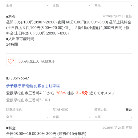
-
-
-
全長
全幅
車高
■料金
2026年7月24日
更新
昼間 30分/100円(8:00〜20:00) 夜間 60分/100円(20:00〜8:00) 昼間上限料金
(土日祝あり)1,100円(8:00〜20:00) 但し、5番6番(小型)は1,000円 夜間上限
料金(土日祝あり) 300円(20:00〜8:00)
■入出庫可能時間
24時間
5
人が
お気に入りの駐車場
ID:305196547
伊予銀行 新南館 お客さま駐車場
203m
3～5分
愛媛県松山市三番町4-11から
徒歩
近くてオススメ！
愛媛県松山市三番町5-10-1
-
-
18台
駐車場形式
屋内外形式
駐車台数
-
-
-
全長
全幅
車高
■料金
2026年7月24日
更新
全日08:00〜19:00 30分 300円 (最初の15分無料)