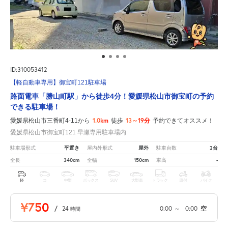
ID:310053412
【軽自動車専用】御宝町121駐車場
路面電車「勝山町駅」から徒歩4分！愛媛県松山市御宝町の予約
できる駐車場！
1.0km
13～19分
愛媛県松山市三番町4-11から
徒歩
予約できてオススメ！
愛媛県松山市御宝町121 早瀬専用駐車場内
平置き
屋外
2台
駐車場形式
屋内外形式
駐車台数
340cm
150cm
-
全長
全幅
車高
軽
コ
中型
ボックス
SUV
大型車
トラック
原付
バイク
¥750
/
24
0:00
～
0:00
空
時間