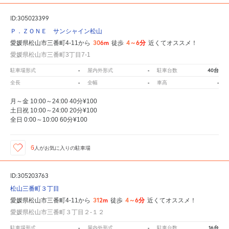
ID:305023399
Ｐ．ＺＯＮＥ サンシャイン松山
306m
4～6分
愛媛県松山市三番町4-11から
徒歩
近くてオススメ！
愛媛県松山市三番町3丁目7-1
-
-
40台
駐車場形式
屋内外形式
駐車台数
-
-
-
全長
全幅
車高
月～金 10:00～24:00 40分¥100
土日祝 10:00～24:00 20分¥100
全日 0:00～10:00 60分¥100
6
人が
お気に入りの駐車場
ID:305203763
松山三番町３丁目
312m
4～6分
愛媛県松山市三番町4-11から
徒歩
近くてオススメ！
愛媛県松山市三番町３丁目２‐１２
-
-
16台
駐車場形式
屋内外形式
駐車台数