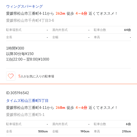
ウィングスパーキング
262m
4～6分
愛媛県松山市三番町4-11から
徒歩
近くてオススメ！
愛媛県松山市千舟町4丁目3-6
-
-
64台
駐車場形式
屋内外形式
駐車台数
-
-
-
全長
全幅
車高
1時間¥300
以降30分毎¥150
1泊(22:00～翌8:00)¥1000
5
人が
お気に入りの駐車場
ID:305196542
タイムズ松山三番町5丁目
268m
4～6分
愛媛県松山市三番町4-11から
徒歩
近くてオススメ！
愛媛県松山市三番町5-1
-
-
6台
駐車場形式
屋内外形式
駐車台数
500cm
190cm
210cm
全長
全幅
車高