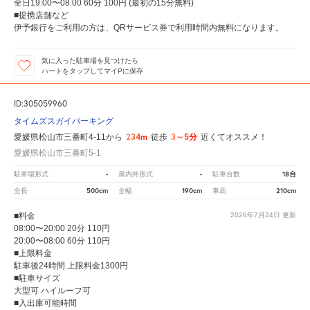
全日19:00〜08:00 60分 100円 (最初の15分無料)
■提携店舗など
伊予銀行をご利用の方は、QRサービス券で利用時間内無料になります。
気に入った駐車場を見つけたら
ハートをタップしてマイPに保存
ID:305059960
タイムズスガイパーキング
234m
3～5分
愛媛県松山市三番町4-11から
徒歩
近くてオススメ！
愛媛県松山市三番町5-1
-
-
18台
駐車場形式
屋内外形式
駐車台数
500cm
190cm
210cm
全長
全幅
車高
■料金
2026年7月24日
更新
08:00〜20:00 20分 110円
20:00〜08:00 60分 110円
■上限料金
駐車後24時間 上限料金1300円
■駐車サイズ
大型可 ハイルーフ可
■入出庫可能時間