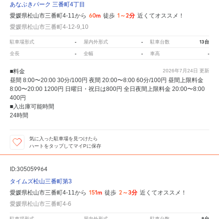
あなぶきパーク 三番町4丁目
60m
1～2分
愛媛県松山市三番町4-11から
徒歩
近くてオススメ！
愛媛県松山市三番町4-12-9,10
-
-
13台
駐車場形式
屋内外形式
駐車台数
-
-
-
全長
全幅
車高
■料金
2026年7月24日
更新
昼間 8:00〜20:00 30分/100円 夜間 20:00〜8:00 60分/100円 昼間上限料金
8:00〜20:00 1200円 日曜日・祝日は800円 全日夜間上限料金 20:00〜8:00
400円
■入出庫可能時間
24時間
気に入った駐車場を見つけたら
ハートをタップしてマイPに保存
ID:305059964
タイムズ松山三番町第3
151m
2～3分
愛媛県松山市三番町4-11から
徒歩
近くてオススメ！
愛媛県松山市三番町4-6
-
-
8台
駐車場形式
屋内外形式
駐車台数