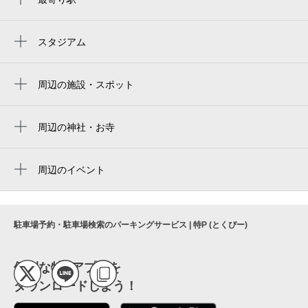
市役所前駅
県庁前駅
スタジアム
松山中央公園サブ野球場（マドンナスタジ
大街道駅
アム）
周辺の施設・スポット
南堀端駅
住友生命保険（株） 松山三番町
松山市駅前駅
住友生命保険株式会社
周辺の神社・お寺
松山市駅
周辺に神社・お寺が見つかりませんでした。
緑ヶ丘写真場本店
西堀端駅
周辺のイベント
イコール（松山市）
第61回 松山野球拳おどり
勝山町駅
松山市役所
第19回企画展テーマ展示「『坂の上の雲』
石手川公園駅
伊予鉄道 （バス）
にみる明治のインテリジェンス」
駐車場予約・駐車場検索のパーキングサービス | 特P (とくぴー)
本町３丁目駅
伊予鉄道 （電車）
愛媛新聞創刊150周年記念「新！浮世絵展～
大手町駅
幕末明治の天才絵師たち」
便利な特Pアプリを
愛媛県建築士事務所 協会
警察署前駅
ダウンロードしよう！
簡易機による織り体験（ご予約コー
松山市立番町小学校
ス）