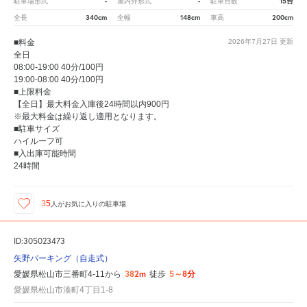
-
-
15台
駐車場形式
屋内外形式
駐車台数
340cm
148cm
200cm
全長
全幅
車高
■料金
2026年7月27日
更新
全日
08:00-19:00 40分/100円
19:00-08:00 40分/100円
■上限料金
【全日】最大料金入庫後24時間以内900円
※最大料金は繰り返し適用となります。
■駐車サイズ
ハイルーフ可
■入出庫可能時間
24時間
35
人が
お気に入りの駐車場
ID:305023473
矢野パーキング（自走式）
382m
5～8分
愛媛県松山市三番町4-11から
徒歩
愛媛県松山市湊町4丁目1-8