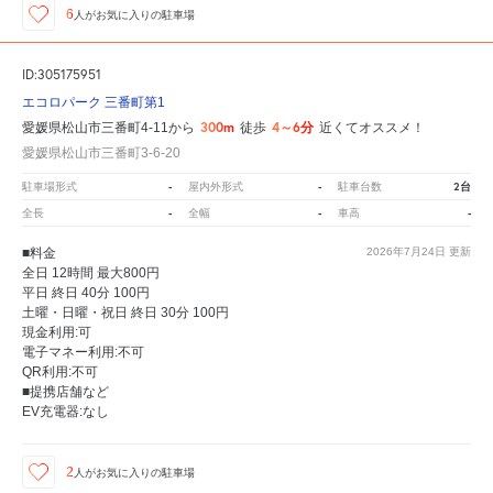
6
人が
お気に入りの駐車場
ID:305175951
エコロパーク 三番町第1
300m
4～6分
愛媛県松山市三番町4-11から
徒歩
近くてオススメ！
愛媛県松山市三番町3-6-20
-
-
2台
駐車場形式
屋内外形式
駐車台数
-
-
-
全長
全幅
車高
■料金
2026年7月24日
更新
全日 12時間 最大800円
平日 終日 40分 100円
土曜・日曜・祝日 終日 30分 100円
現金利用:可
電子マネー利用:不可
QR利用:不可
■提携店舗など
EV充電器:なし
2
人が
お気に入りの駐車場