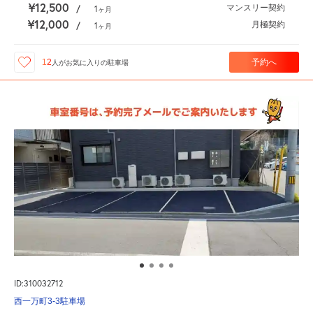
¥12,500
マンスリー契約
/
1
ヶ月
¥12,000
月極契約
/
1
ヶ月
予約へ
12
人が
お気に入りの駐車場
ID:310032712
西一万町3-3駐車場