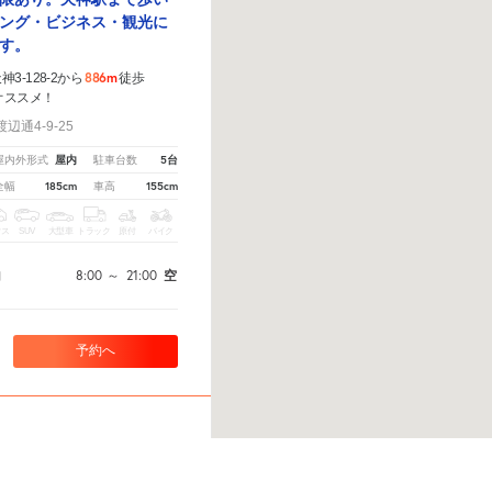
ング・ビジネス・観光に
す。
886m
3-128-2から
徒歩
オススメ！
通4-9-25
屋内
5台
屋内外形式
駐車台数
185cm
155cm
全幅
車高
クス
SUV
大型車
トラック
原付
バイク
8:00
～
21:00
空
間
予約へ
こちら
から教えてください。
※ご注意ください - 徒歩時間は地形の状況や迂回路を反映できていない
天神駐車場