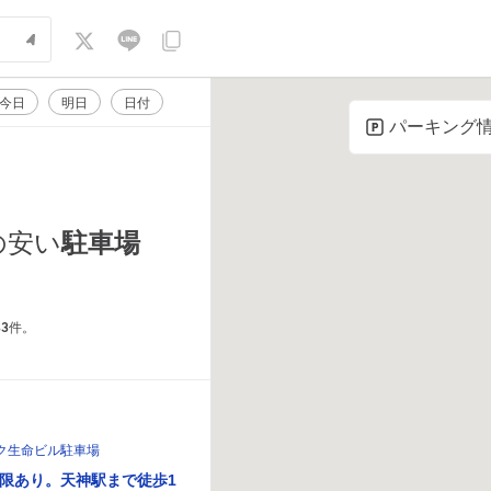
今日
明日
日付
パーキング
駐車場
の安い
33
件。
ク生命ビル駐車場
限あり。天神駅まで徒歩1