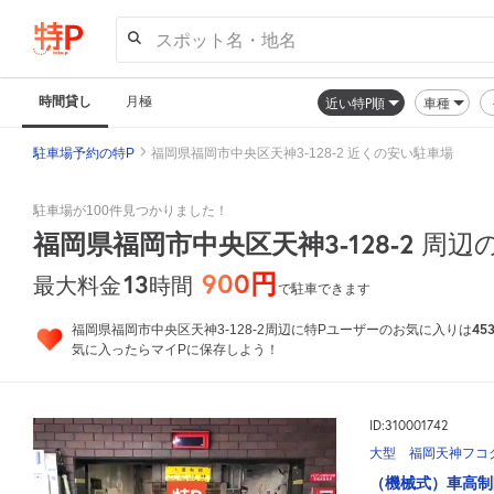
スポット名・地名
時間貸し
月極
近い特P順
車種
駐車場予約の特P
福岡県福岡市中央区天神3-128-2 近くの安い駐車場
駐車場が100件見つかりました！
福岡県福岡市中央区天神3-128-2
周辺
900円
13
時間
最大料金
で駐車できます
45
福岡県福岡市中央区天神3-128-2周辺に特Pユーザーのお気に入りは
気に入ったらマイPに保存しよう！
ID:310001742
大型 福岡天神フコ
（機械式）車高制