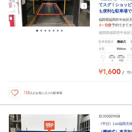
てスグ！ショッピ
も便利な駐車場で
福岡県福岡市中央区天神
8～12分
予約できて
福岡県福岡市中央区天神
機械式
駐車場形式
500cm
全長
軽
コ
中型
ボッ
¥1,600
/
15
715
人が
お気に入りの駐車場
ID:310001908
《平日》Luz福岡天
（機械式）車高制