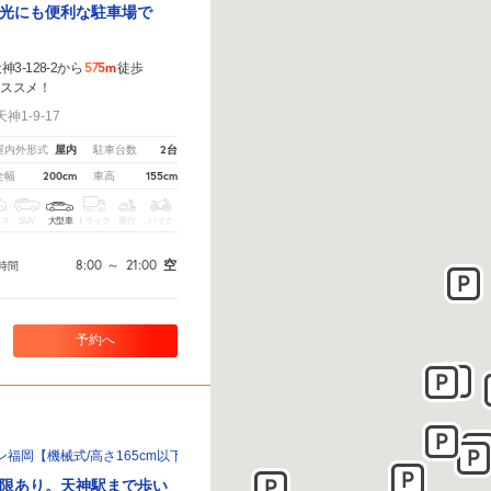
光にも便利な駐車場で
575m
3-128-2から
徒歩
オススメ！
1-9-17
屋内
2台
屋内外形式
駐車台数
200cm
155cm
全幅
車高
クス
SUV
大型車
トラック
原付
バイク
8:00
～
21:00
空
時間
予約へ
福岡【機械式/高さ165cm以下】
限あり。天神駅まで歩い