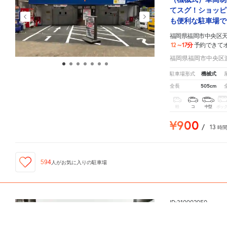
てスグ！ショッピ
も便利な駐車場で
福岡県福岡市中央区天神
12～17分
予約できて
福岡県福岡市中央区渡辺
機械式
駐車場形式
505cm
全長
軽
コ
中型
ボッ
¥900
/
13
時
594
人が
お気に入りの駐車場
ID:310002050
福岡県福岡市中央区天神3-128-2
周辺の格安
駐車場
マップです。他の駐車場がありましたら、
《土日祝》Luz福岡