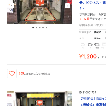
分。ビジネス・観
す。
福岡県福岡市中央区天神
8～12分
予約できて
福岡県福岡市中央区天神
機械式
駐車場形式
565cm
全長
軽
コ
中型
ボッ
¥1,200
/
13
365
人が
お気に入りの駐車場
ID:310001739
【特別料金】西鉄イン
（機械式）車高制