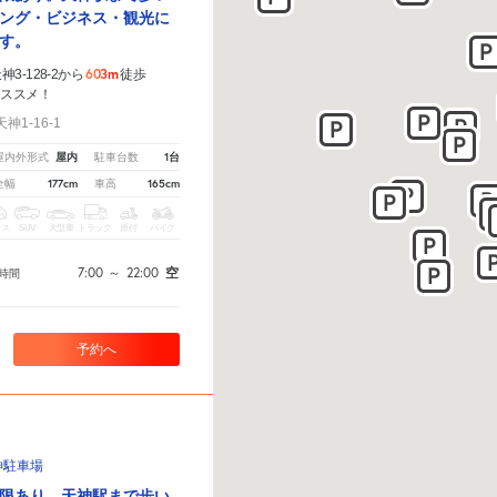
ング・ビジネス・観光に
す。
603m
3-128-2から
徒歩
オススメ！
1-16-1
屋内
1台
屋内外形式
駐車台数
177cm
165cm
全幅
車高
クス
SUV
大型車
トラック
原付
バイク
7:00
～
22:00
空
時間
予約へ
神駐車場
限あり。天神駅まで歩い