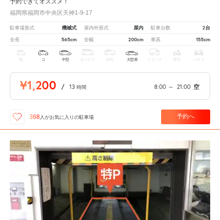
予約できてオススメ！
福岡県福岡市中央区天神1-9-17
機械式
屋内
2台
駐車場形式
屋内外形式
駐車台数
565cm
200cm
155cm
全長
全幅
車高
軽
コ
中型
ボックス
SUV
大型車
トラック
原付
バイク
¥1,200
/
13
8:00
～
21:00
空
時間
予約へ
368
人が
お気に入りの駐車場