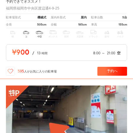
予約できてオススメ！
福岡県福岡市中央区渡辺通4-9-25
機械式
屋内
5台
駐車場形式
屋内外形式
駐車台数
505cm
185cm
155cm
全長
全幅
車高
軽
コ
中型
ボックス
SUV
大型車
トラック
原付
バイク
¥900
/
13
8:00
～
21:00
空
時間
予約へ
595
人が
お気に入りの駐車場