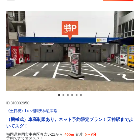
ID:310002050
《土日祝》Luz福岡天神駐車場
（機械式）車高制限あり。ネット予約限定プラン！天神駅まで歩
いてスグ！
465m
6～9分
福岡県福岡市中央区春吉3-22から
徒歩
予約できてオススメ！