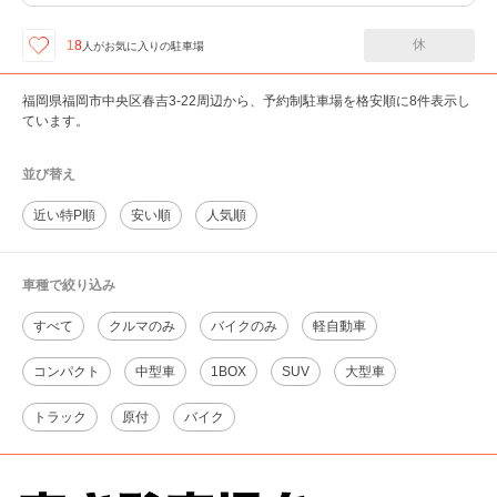
休
18
人が
お気に入りの駐車場
福岡県福岡市中央区春吉3-22周辺から、予約制駐車場を格安順に8件表示し
ています。
並び替え
近い特P順
安い順
人気順
車種で絞り込み
すべて
クルマのみ
バイクのみ
軽自動車
コンパクト
中型車
1BOX
SUV
大型車
トラック
原付
バイク