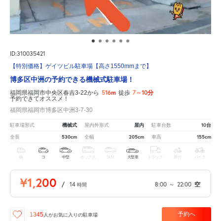
ID:310035421
【特別価格】ゲイツビル駐車場【高さ1550mmまで】
博多区中洲の予約できる機械式駐車場！
516m
7～10分
福岡県福岡市中央区春吉3-22から
徒歩
予約できてオススメ！
福岡県福岡市博多区中洲3-7-30
機械式
屋内
10台
駐車場形式
屋内外形式
駐車台数
530cm
205cm
155cm
全長
全幅
車高
軽
コ
中型
ボックス
SUV
大型車
トラック
原付
バイク
¥1,200
/
14
8:00
～
22:00
空
時間
予約へ
1345
人が
お気に入りの駐車場