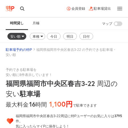
会員登録
駐車場貸出
時間貸し
月極
マップ
安い順
車種
今日
明日
日付
駐車場予約の特P
福岡県福岡市中央区春吉3-22 の予約できる駐車場・
安い順
予約できる駐車場を
安い順に8件表示しています！
福岡県福岡市中央区春吉3-22
周辺の
安い
駐車場
1,100円
16
時間
最大料金
で駐車できます
3795
福岡県福岡市中央区春吉3-22周辺に特Pユーザーのお気に入りは
件。
気に入ったらマイPに保存しよう！