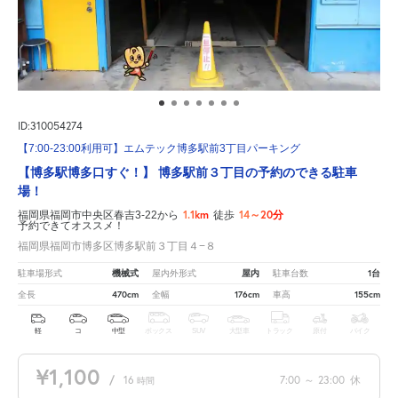
ID:310054274
【7:00-23:00利用可】エムテック博多駅前3丁目パーキング
【博多駅博多口すぐ！】 博多駅前３丁目の予約のできる駐車
場！
1.1km
14～20分
福岡県福岡市中央区春吉3-22から
徒歩
予約できてオススメ！
福岡県福岡市博多区博多駅前３丁目４−８
機械式
屋内
1台
駐車場形式
屋内外形式
駐車台数
470cm
176cm
155cm
全長
全幅
車高
軽
コ
中型
ボックス
SUV
大型車
トラック
原付
バイク
¥1,100
/
16
7:00
～
23:00
休
時間