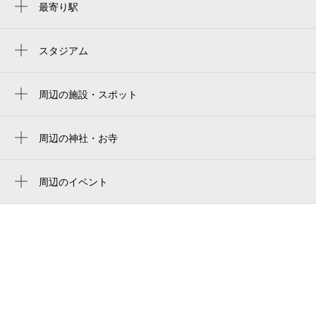
最寄り駅
天神南駅
西鉄福岡（天神）駅
スタジアム
福岡市営平和台陸上競技場
渡辺通駅
周辺の施設・スポット
中洲川端駅
すっぽん料理・割烹くぼた
天神駅
天王 福岡西中洲店
周辺の神社・お寺
薬院駅
周辺に神社・お寺が見つかりませんでした。
ローソン 西中洲店
祇園駅
周辺のイベント
カラオケ ビッグエコー 西中洲店
イギリス歴史講座 十九世紀イギリス「日
呉服町駅
ウエスト春吉店
の沈まぬ国」の君主 ヴィクトリア女
薬院大通駅
王
東急ステイ福岡天神
赤坂駅
親子deフラワーレッスン
도큐스테이 후쿠오카 텐진
博多駅
城井 直哉 水彩画作品展
the breakfast hotel 福岡天神
夏休み 謎解きクイズイベント2026
hotel wbf fukuoka tenjin minami