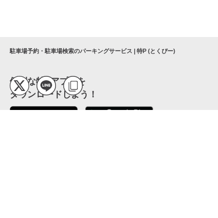
駐車場予約・駐車場検索のパーキングサービス | 特P (とくぴー)
便利な特Pアプリを
ダウンロードしよう！
ここから「インストール」して、便利な特Pアプリを
公式 X
GETしよう
公式 Facebook