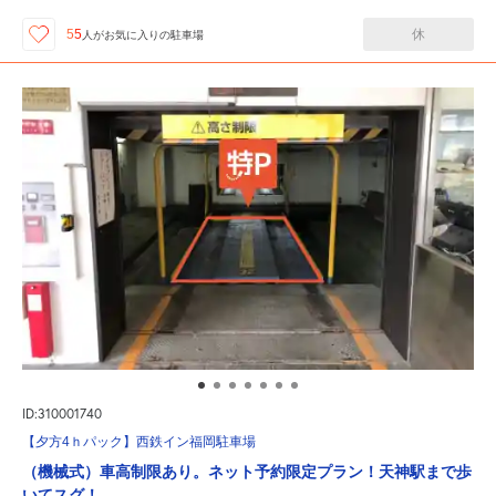
休
55
人が
お気に入りの駐車場
ID:310001740
【夕方4ｈパック】西鉄イン福岡駐車場
（機械式）車高制限あり。ネット予約限定プラン！天神駅まで歩
いてスグ！