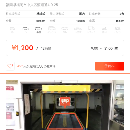
福岡県福岡市中央区渡辺通4-9-25
機械式
屋内
2台
駐車場形式
屋内外形式
駐車台数
505cm
185cm
155cm
全長
全幅
車高
軽
コ
中型
ボックス
SUV
大型車
トラック
原付
バイク
¥1,200
/
12
9:00
～
21:00
空
時間
予約へ
495
人が
お気に入りの駐車場