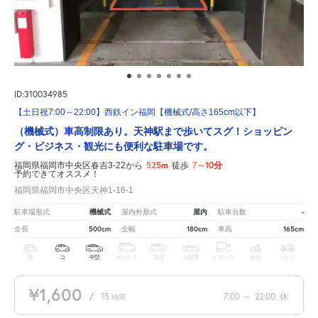
ID:310034985
【土日祝7:00～22:00】西鉄イン福岡【機械式/高さ165cm以下】
（機械式）車高制限あり。天神駅まで歩いてスグ！ショッピン
グ・ビジネス・観光にも便利な駐車場です。
525m
7～10分
福岡県福岡市中央区春吉3-22から
徒歩
予約できてオススメ！
福岡県福岡市中央区天神1-16-1
機械式
屋内
-
駐車場形式
屋内外形式
駐車台数
500cm
180cm
165cm
全長
全幅
車高
軽
コ
中型
ボックス
SUV
大型車
トラック
原付
バイク
¥1,600
/
15
7:00
～
22:00
休
時間