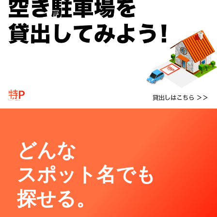
どんな
スポット名でも
探せる。