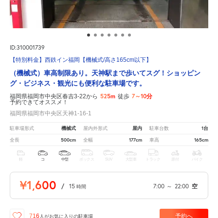
ID:310001739
【特別料金】西鉄イン福岡【機械式/高さ165cm以下】
（機械式）車高制限あり。天神駅まで歩いてスグ！ショッピン
グ・ビジネス・観光にも便利な駐車場です。
525m
7～10分
福岡県福岡市中央区春吉3-22から
徒歩
予約できてオススメ！
福岡県福岡市中央区天神1-16-1
機械式
屋内
1台
駐車場形式
屋内外形式
駐車台数
500cm
177cm
165cm
全長
全幅
車高
軽
コ
中型
ボックス
SUV
大型車
トラック
原付
バイク
¥1,600
/
15
7:00
～
22:00
空
時間
予約へ
716
人が
お気に入りの駐車場