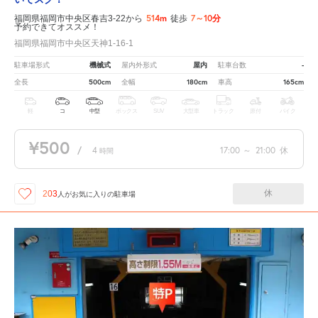
514m
7～10分
福岡県福岡市中央区春吉3-22から
徒歩
予約できてオススメ！
福岡県福岡市中央区天神1-16-1
機械式
屋内
-
駐車場形式
屋内外形式
駐車台数
500cm
180cm
165cm
全長
全幅
車高
軽
コ
中型
ボックス
SUV
大型車
トラック
原付
バイク
¥500
/
4
17:00
～
21:00
休
時間
休
203
人が
お気に入りの駐車場