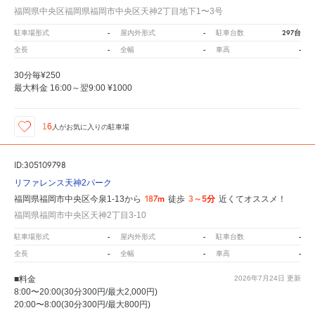
福岡県中央区福岡県福岡市中央区天神2丁目地下1〜3号
-
-
297台
駐車場形式
屋内外形式
駐車台数
-
-
-
全長
全幅
車高
30分毎¥250
最大料金 16:00～翌9:00 ¥1000
16
人が
お気に入りの駐車場
ID:305109798
リファレンス天神2パーク
187m
3～5分
福岡県福岡市中央区今泉1-13から
徒歩
近くてオススメ！
福岡県福岡市中央区天神2丁目3-10
-
-
-
駐車場形式
屋内外形式
駐車台数
-
-
-
全長
全幅
車高
■料金
2026年7月24日
更新
8:00〜20:00(30分300円/最大2,000円)
20:00〜8:00(30分300円/最大800円)