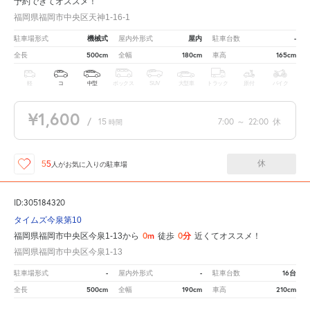
予約できてオススメ！
福岡県福岡市中央区天神1-16-1
機械式
屋内
-
駐車場形式
屋内外形式
駐車台数
500cm
180cm
165cm
全長
全幅
車高
軽
コ
中型
ボックス
SUV
大型車
トラック
原付
バイク
¥1,600
/
15
7:00
～
22:00
休
時間
休
55
人が
お気に入りの駐車場
ID:305184320
タイムズ今泉第10
0m
0分
福岡県福岡市中央区今泉1-13から
徒歩
近くてオススメ！
福岡県福岡市中央区今泉1-13
-
-
16台
駐車場形式
屋内外形式
駐車台数
500cm
190cm
210cm
全長
全幅
車高