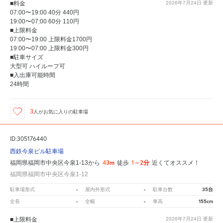
■料金
2026年7月24日
更新
07:00〜19:00 40分 440円
19:00〜07:00 60分 110円
■上限料金
07:00〜19:00 上限料金1700円
19:00〜07:00 上限料金300円
■駐車サイズ
大型可 ハイルーフ可
■入出庫可能時間
24時間
3
人が
お気に入りの駐車場
ID:305176440
西鉄今泉ビル駐車場
43m
1～2分
福岡県福岡市中央区今泉1-13から
徒歩
近くてオススメ！
福岡県福岡市中央区今泉1-12
-
-
35台
駐車場形式
屋内外形式
駐車台数
-
-
155cm
全長
全幅
車高
■上限料金
2026年7月24日
更新