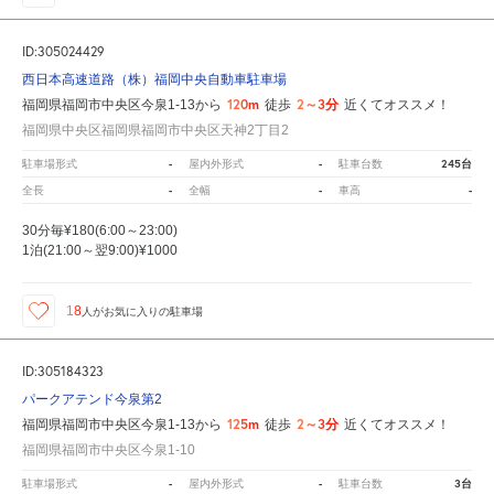
ID:305024429
西日本高速道路（株）福岡中央自動車駐車場
120m
2～3分
福岡県福岡市中央区今泉1-13から
徒歩
近くてオススメ！
福岡県中央区福岡県福岡市中央区天神2丁目2
-
-
245台
駐車場形式
屋内外形式
駐車台数
-
-
-
全長
全幅
車高
30分毎¥180(6:00～23:00)
1泊(21:00～翌9:00)¥1000
18
人が
お気に入りの駐車場
ID:305184323
パークアテンド今泉第2
125m
2～3分
福岡県福岡市中央区今泉1-13から
徒歩
近くてオススメ！
福岡県福岡市中央区今泉1-10
-
-
3台
駐車場形式
屋内外形式
駐車台数