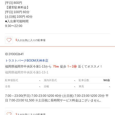
[平日] 800円
【通常駐車料金】
[平日] 100円 60分
[土日祝] 100円 40分
■入出庫可能時間
9:30〜22:00
9
人が
お気に入りの駐車場
ID:310002641
トラストパークBOOM天神本店
75m
1～2分
福岡県福岡市中央区今泉1-13から
徒歩
近くてオススメ！
福岡県福岡市中央区今泉1-13-1
-
-
180台
駐車場形式
屋内外形式
駐車台数
-
-
-
全長
全幅
車高
7:00～23:00(平日) 7:00-23:00 \\200 40分 (土日祝) 7:00-23:00 \\200 20分 平
日 7:00-23:00 \\1,500 ※土日祝に長時間サービス料金はございません。
3
人が
お気に入りの駐車場