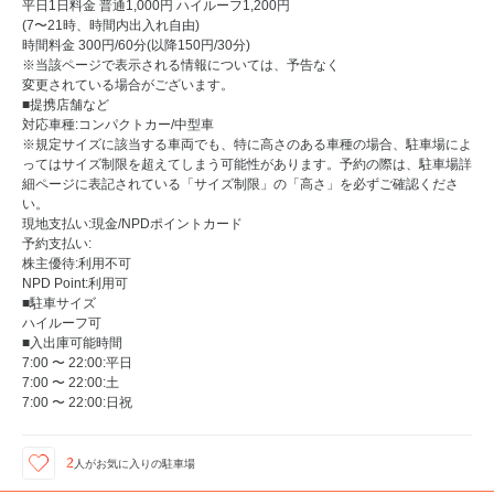
平日1日料金 普通1,000円 ハイルーフ1,200円
(7〜21時、時間内出入れ自由)
時間料金 300円/60分(以降150円/30分)
※当該ページで表示される情報については、予告なく
変更されている場合がございます。
■提携店舗など
対応車種:コンパクトカー/中型車
※規定サイズに該当する車両でも、特に高さのある車種の場合、駐車場によ
ってはサイズ制限を超えてしまう可能性があります。予約の際は、駐車場詳
細ページに表記されている「サイズ制限」の「高さ」を必ずご確認くださ
い。
現地支払い:現金/NPDポイントカード
予約支払い:
株主優待:利用不可
NPD Point:利用可
■駐車サイズ
ハイルーフ可
■入出庫可能時間
7:00 〜 22:00:平日
7:00 〜 22:00:土
7:00 〜 22:00:日祝
2
人が
お気に入りの駐車場