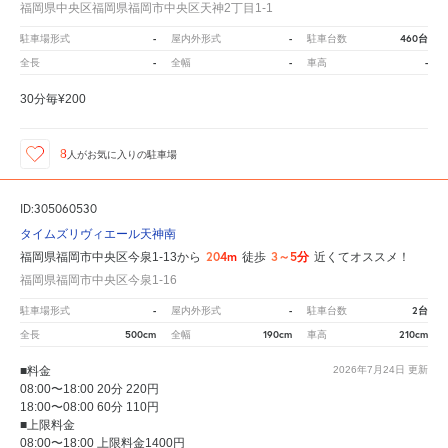
福岡県中央区福岡県福岡市中央区天神2丁目1-1
-
-
460台
駐車場形式
屋内外形式
駐車台数
-
-
-
全長
全幅
車高
30分毎¥200
8
人が
お気に入りの駐車場
ID:305060530
タイムズリヴィエール天神南
204m
3～5分
福岡県福岡市中央区今泉1-13から
徒歩
近くてオススメ！
福岡県福岡市中央区今泉1-16
-
-
2台
駐車場形式
屋内外形式
駐車台数
500cm
190cm
210cm
全長
全幅
車高
■料金
2026年7月24日
更新
08:00〜18:00 20分 220円
18:00〜08:00 60分 110円
■上限料金
08:00〜18:00 上限料金1400円