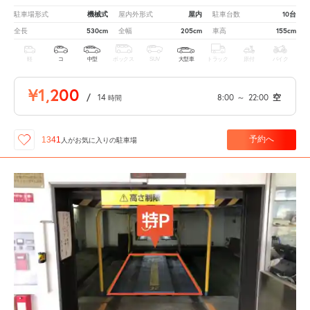
機械式
屋内
10台
駐車場形式
屋内外形式
駐車台数
530cm
205cm
155cm
全長
全幅
車高
軽
コ
中型
ボックス
SUV
大型車
トラック
原付
バイク
¥1,200
/
14
8:00
～
22:00
空
時間
予約へ
1341
人が
お気に入りの駐車場