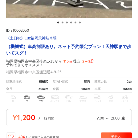
ID:310002050
《土日祝》Luz福岡天神駐車場
（機械式）車高制限あり。ネット予約限定プラン！天神駅まで歩
いてスグ！
115m
2～3分
福岡県福岡市中央区今泉1-13から
徒歩
予約できてオススメ！
福岡県福岡市中央区渡辺通4-9-25
機械式
屋内
2台
駐車場形式
屋内外形式
駐車台数
505cm
185cm
155cm
全長
全幅
車高
軽
コ
中型
ボックス
SUV
大型車
トラック
原付
バイク
¥1,200
/
12
9:00
～
21:00
空
時間
予約へ
494
人が
お気に入りの駐車場