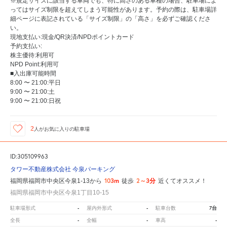
※規定サイズに該当する車両でも、特に高さのある車種の場合、駐車場によ
ってはサイズ制限を超えてしまう可能性があります。予約の際は、駐車場詳
細ページに表記されている「サイズ制限」の「高さ」を必ずご確認くださ
い。
現地支払い:現金/QR決済/NPDポイントカード
予約支払い:
株主優待:利用可
NPD Point:利用可
■入出庫可能時間
8:00 〜 21:00:平日
9:00 〜 21:00:土
9:00 〜 21:00:日祝
2
人が
お気に入りの駐車場
ID:305109963
タワー不動産株式会社 今泉パーキング
103m
2～3分
福岡県福岡市中央区今泉1-13から
徒歩
近くてオススメ！
福岡県福岡市中央区今泉1丁目10-15
-
-
7台
駐車場形式
屋内外形式
駐車台数
-
-
-
全長
全幅
車高