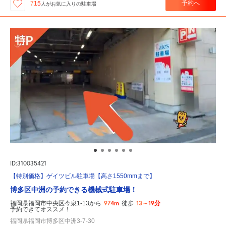
予約へ
715
人が
お気に入りの駐車場
ID:310035421
【特別価格】ゲイツビル駐車場【高さ1550mmまで】
博多区中洲の予約できる機械式駐車場！
974m
13～19分
福岡県福岡市中央区今泉1-13から
徒歩
予約できてオススメ！
福岡県福岡市博多区中洲3-7-30