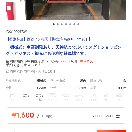
ID:310001739
【特別料金】西鉄イン福岡【機械式/高さ165cm以下】
（機械式）車高制限あり。天神駅まで歩いてスグ！ショッピン
グ・ビジネス・観光にも便利な駐車場です。
723m
10～15分
福岡県福岡市中央区今泉1-13から
徒歩
予約できてオススメ！
福岡県福岡市中央区天神1-16-1
機械式
屋内
1台
駐車場形式
屋内外形式
駐車台数
500cm
177cm
165cm
全長
全幅
車高
軽
コ
中型
ボックス
SUV
大型車
トラック
原付
バイク
¥1,600
/
15
7:00
～
22:00
空
時間