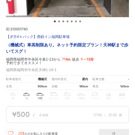
ID:310001740
【夕方4ｈパック】西鉄イン福岡駐車場
（機械式）車高制限あり。ネット予約限定プラン！天神駅まで歩
いてスグ！
714m
9～13分
福岡県福岡市中央区今泉1-13から
徒歩
予約できてオススメ！
福岡県福岡市中央区天神1-16-1
機械式
屋内
-
駐車場形式
屋内外形式
駐車台数
500cm
180cm
165cm
全長
全幅
車高
軽
コ
中型
ボックス
SUV
大型車
トラック
原付
バイク
¥500
/
4
17:00
～
21:00
休
時間
休
203
人が
お気に入りの駐車場