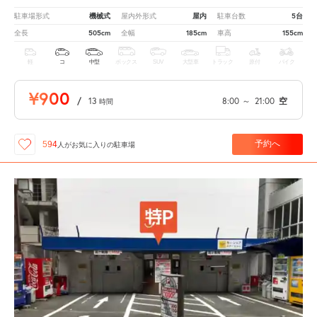
機械式
屋内
5台
駐車場形式
屋内外形式
駐車台数
505cm
185cm
155cm
全長
全幅
車高
軽
コ
中型
ボックス
SUV
大型車
トラック
原付
バイク
¥900
/
13
8:00
～
21:00
空
時間
予約へ
594
人が
お気に入りの駐車場