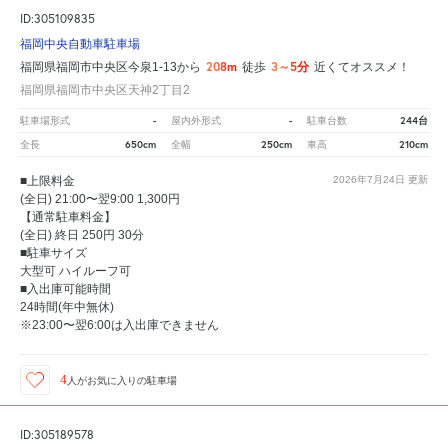
ID:305109835
福岡中央自動車駐車場
208m
3～5分
福岡県福岡市中央区今泉1-13から
徒歩
近くてオススメ！
福岡県福岡市中央区天神2丁目2
-
-
244台
駐車場形式
屋内外形式
駐車台数
650cm
250cm
210cm
全長
全幅
車高
■上限料金
2026年7月24日
更新
(全日) 21:00〜翌9:00 1,300円
【通常駐車料金】
(全日) 終日 250円 30分
■駐車サイズ
大型可 ハイルーフ可
■入出庫可能時間
24時間(年中無休)
※23:00〜翌6:00は入出庫できません
4
人が
お気に入りの駐車場
ID:305189578