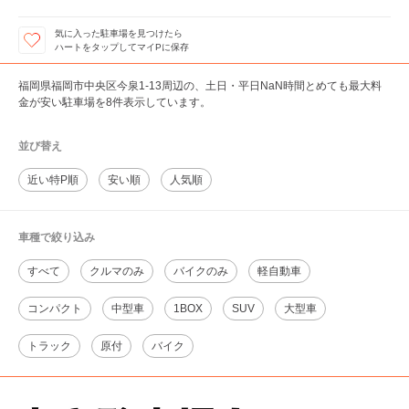
気に入った駐車場を見つけたら
ハートをタップしてマイPに保存
福岡県福岡市中央区今泉1-13周辺の、土日・平日NaN時間とめても最大料
金が安い駐車場を8件表示しています。
並び替え
近い特P順
安い順
人気順
車種で絞り込み
すべて
クルマのみ
バイクのみ
軽自動車
コンパクト
中型車
1BOX
SUV
大型車
トラック
原付
バイク