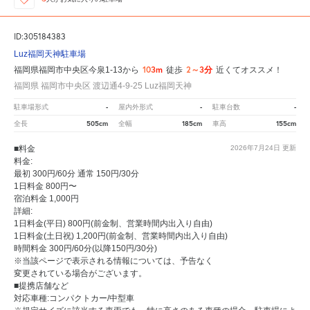
ID:305184383
Luz福岡天神駐車場
103m
2～3分
福岡県福岡市中央区今泉1-13から
徒歩
近くてオススメ！
福岡県 福岡市中央区 渡辺通4-9-25 Luz福岡天神
-
-
-
駐車場形式
屋内外形式
駐車台数
505cm
185cm
155cm
全長
全幅
車高
■料金
2026年7月24日
更新
料金:
最初 300円/60分 通常 150円/30分
1日料金 800円〜
宿泊料金 1,000円
詳細:
1日料金(平日) 800円(前金制、営業時間内出入り自由)
1日料金(土日祝) 1,200円(前金制、営業時間内出入り自由)
時間料金 300円/60分(以降150円/30分)
※当該ページで表示される情報については、予告なく
変更されている場合がございます。
■提携店舗など
対応車種:コンパクトカー/中型車