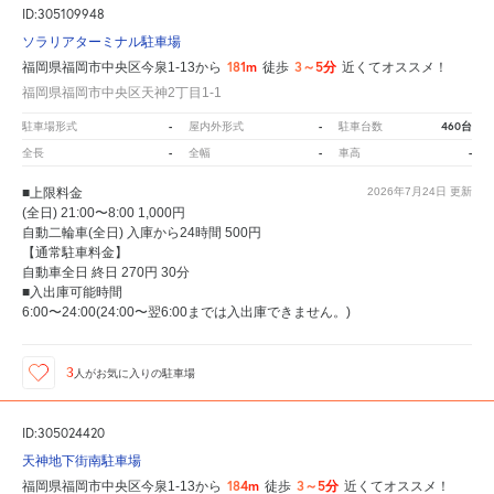
ID:305109948
ソラリアターミナル駐車場
181m
3～5分
福岡県福岡市中央区今泉1-13から
徒歩
近くてオススメ！
福岡県福岡市中央区天神2丁目1-1
-
-
460台
駐車場形式
屋内外形式
駐車台数
-
-
-
全長
全幅
車高
■上限料金
2026年7月24日
更新
(全日) 21:00〜8:00 1,000円
自動二輪車(全日) 入庫から24時間 500円
【通常駐車料金】
自動車全日 終日 270円 30分
■入出庫可能時間
6:00〜24:00(24:00〜翌6:00までは入出庫できません。)
3
人が
お気に入りの駐車場
ID:305024420
天神地下街南駐車場
184m
3～5分
福岡県福岡市中央区今泉1-13から
徒歩
近くてオススメ！