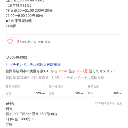
(全日)21:00〜9:00 400円
【通常駐車料金】
(全日)9:00〜21:00 200円 20分
21:00〜9:00 100円 60分
■入出庫可能時間
24時間
2
人が
お気に入りの駐車場
ID:305184382
リッチモンドホテル福岡天神駐車場
155m
2～3分
福岡県福岡市中央区今泉1-13から
徒歩
近くてオススメ！
福岡県 福岡市中央区 渡辺通4-8-25 リッチモンドホテル福岡天神
-
-
-
駐車場形式
屋内外形式
駐車台数
505cm
185cm
205cm
全長
全幅
車高
■料金
2026年7月24日
更新
料金:
最初 300円/60分 通常 150円/30分
1日料金 1000円 〜
詳細: