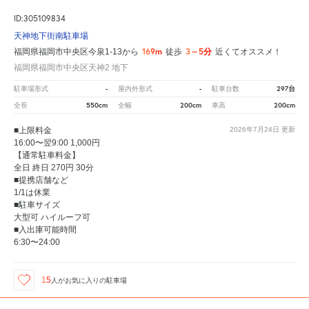
ID:305109834
天神地下街南駐車場
169m
3～5分
福岡県福岡市中央区今泉1-13から
徒歩
近くてオススメ！
福岡県福岡市中央区天神2 地下
-
-
297台
駐車場形式
屋内外形式
駐車台数
550cm
200cm
200cm
全長
全幅
車高
■上限料金
2026年7月24日
更新
16:00〜翌9:00 1,000円
【通常駐車料金】
全日 終日 270円 30分
■提携店舗など
1/1は休業
■駐車サイズ
大型可 ハイルーフ可
■入出庫可能時間
6:30〜24:00
15
人が
お気に入りの駐車場