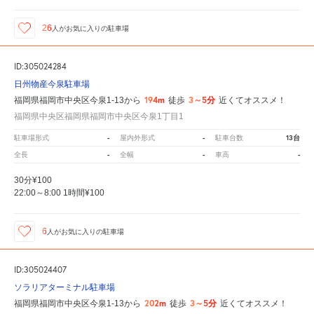
26
人が
お気に入りの駐車場
ID:305024284
日州物産今泉駐車場
194m
3～5分
福岡県福岡市中央区今泉1-13から
徒歩
近くてオススメ！
福岡県中央区福岡県福岡市中央区今泉1丁目1
-
-
13台
駐車場形式
屋内外形式
駐車台数
-
-
-
全長
全幅
車高
30分¥100
22:00～8:00 1時間¥100
6
人が
お気に入りの駐車場
ID:305024407
ソラリアターミナル駐車場
202m
3～5分
福岡県福岡市中央区今泉1-13から
徒歩
近くてオススメ！