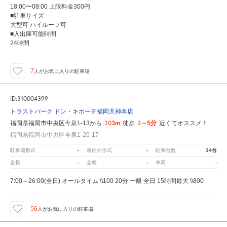
18:00〜08:00 上限料金300円
■駐車サイズ
大型可 ハイルーフ可
■入出庫可能時間
24時間
7
人が
お気に入りの駐車場
ID:310004399
トラストパーク ドン・キホーテ福岡天神本店
203m
3～5分
福岡県福岡市中央区今泉1-13から
徒歩
近くてオススメ！
福岡県福岡市中央区今泉1-20-17
-
-
34台
駐車場形式
屋内外形式
駐車台数
-
-
-
全長
全幅
車高
7:00～26:00(全日) オールタイム \\100 20分 一般 全日 15時間最大 \\800
56
人が
お気に入りの駐車場