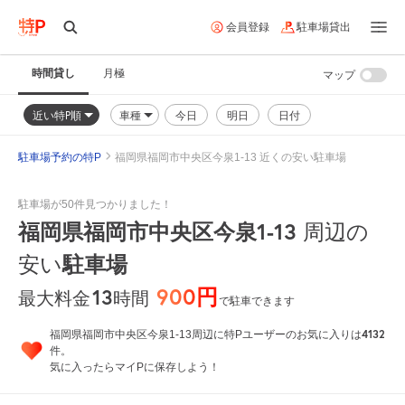
会員登録
駐車場貸出
時間貸し
月極
マップ
近い特P順
車種
今日
明日
日付
駐車場予約の特P
福岡県福岡市中央区今泉1-13 近くの安い駐車場
駐車場が50件見つかりました！
福岡県福岡市中央区今泉1-13
周辺の
安い
駐車場
900円
13
時間
最大料金
で駐車できます
4132
福岡県福岡市中央区今泉1-13周辺に特Pユーザーのお気に入りは
件。
気に入ったらマイPに保存しよう！