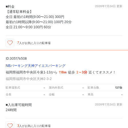
■料金
2026年7月24日
更新
【通常駐車料金】
全日 最初の1時間(9:00〜21:00) 300円
最初の1時間以降(9:00〜21:00) 100円 20分
全日 21:00〜9:00 100円 60分
7
人が
お気に入りの駐車場
ID:305176508
NBパーキング天神アイエスパーキング
118m
2～3分
福岡県福岡市中央区今泉1-13から
徒歩
近くてオススメ！
福岡県福岡市中央区天神2-3-2
-
-
127台
駐車場形式
屋内外形式
駐車台数
-
-
-
全長
全幅
車高
■入出庫可能時間
2026年7月24日
更新
24時間
3
人が
お気に入りの駐車場