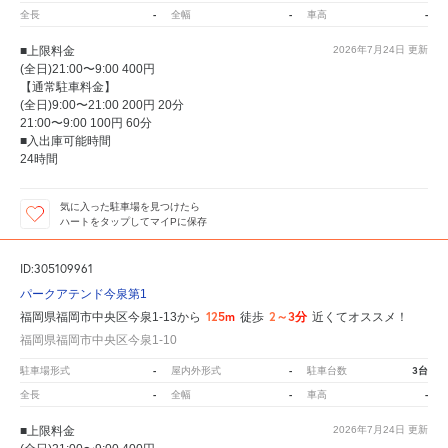
-
-
-
全長
全幅
車高
■上限料金
2026年7月24日
更新
(全日)21:00〜9:00 400円
【通常駐車料金】
(全日)9:00〜21:00 200円 20分
21:00〜9:00 100円 60分
■入出庫可能時間
24時間
気に入った駐車場を見つけたら
ハートをタップしてマイPに保存
ID:305109961
パークアテンド今泉第1
125m
2～3分
福岡県福岡市中央区今泉1-13から
徒歩
近くてオススメ！
福岡県福岡市中央区今泉1-10
-
-
3台
駐車場形式
屋内外形式
駐車台数
-
-
-
全長
全幅
車高
■上限料金
2026年7月24日
更新