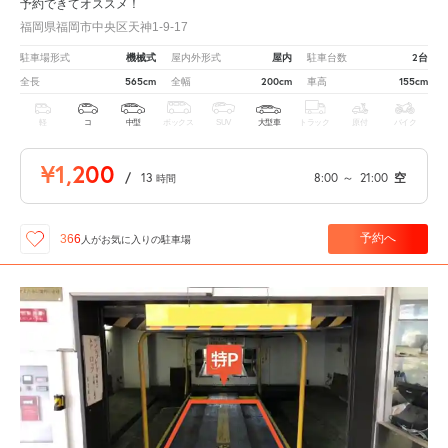
予約できてオススメ！
福岡県福岡市中央区天神1-9-17
機械式
屋内
2台
駐車場形式
屋内外形式
駐車台数
565cm
200cm
155cm
全長
全幅
車高
軽
コ
中型
ボックス
SUV
大型車
トラック
原付
バイク
¥1,200
/
13
8:00
～
21:00
空
時間
予約へ
366
人が
お気に入りの駐車場