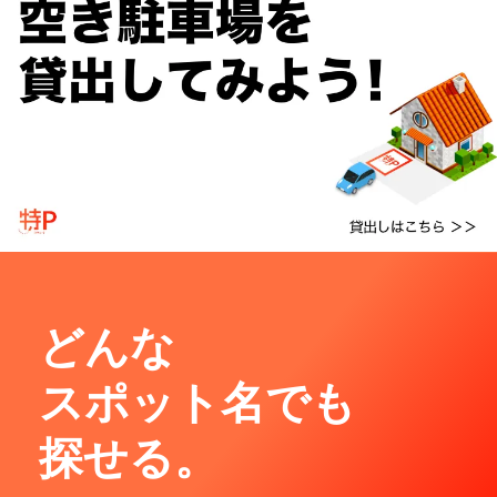
どんな
スポット名でも
探せる。