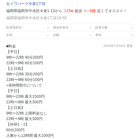
セイワパーク今泉1丁目
227m
3～5分
福岡県福岡市中央区今泉1-13から
徒歩
近くてオススメ！
福岡県福岡市中央区今泉1丁目18-55
-
-
-
駐車場形式
屋内外形式
駐車台数
-
-
-
全長
全幅
車高
■料金
2026年7月24日
更新
【平日】
9時〜22時 40分200円
22時〜9時 60分100円
【土日祝】
9時〜22時 30分200円
22時〜9時 60分100円
○長時間割引について
【平日】
9時〜22時 最大1500円
22時〜9時 最大300円
【土日祝】
9時〜22時 上限料金なし
22時〜9時 最大300円
【外枠1・2】
60分200円
入庫から12時間 最大1000円