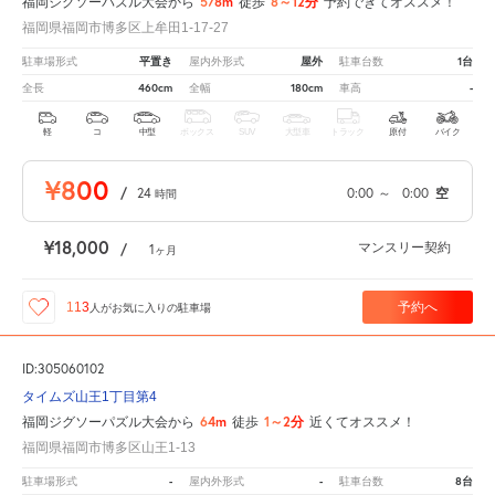
578m
8～12分
福岡ジグソーパズル大会から
徒歩
予約できてオススメ！
福岡県福岡市博多区上牟田1-17-27
平置き
屋外
1台
駐車場形式
屋内外形式
駐車台数
460cm
180cm
-
全長
全幅
車高
軽
コ
中型
ボックス
SUV
大型車
トラック
原付
バイク
¥800
/
24
0:00
～
0:00
空
時間
¥18,000
マンスリー契約
/
1
ヶ月
予約へ
113
人が
お気に入りの駐車場
ID:305060102
タイムズ山王1丁目第4
64m
1～2分
福岡ジグソーパズル大会から
徒歩
近くてオススメ！
福岡県福岡市博多区山王1-13
-
-
8台
駐車場形式
屋内外形式
駐車台数