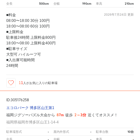
500cm
190cm
210cm
全長
全幅
車高
■料金
2026年7月24日
更新
08:00〜18:00 30分 100円
18:00〜08:00 60分 100円
■上限料金
駐車後24時間 上限料金800円
18:00〜08:00 上限料金400円
■駐車サイズ
大型可 ハイルーフ可
■入出庫可能時間
24時間
11
人が
お気に入りの駐車場
ID:305176258
エコロパーク 博多区山王第1
87m
2～3分
福岡ジグソーパズル大会から
徒歩
近くてオススメ！
福岡県福岡市博多区山王1-14-4
-
-
10台
駐車場形式
屋内外形式
駐車台数
-
-
-
全長
全幅
車高