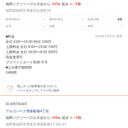
447m
6～9分
福岡ジグソーパズル大会から
徒歩
福岡県福岡市博多区比恵町18
-
-
8台
駐車場形式
屋内外形式
駐車台数
-
-
-
全長
全幅
車高
■料金
2026年7月24日
更新
全日 0:00〜24:00 40分 100円
上限料金 全日 8:00〜19:00 700円
上限料金 全日 19:00〜8:00 300円
現金使用可
プリペイドカード利用:不可
■入出庫可能時間
24時間
気に入った駐車場を見つけたら
ハートをタップしてマイPに保存
ID:305176365
アルゴパーク博多駅南4丁目
459m
6～9分
福岡ジグソーパズル大会から
徒歩
福岡県福岡市博多区博多駅南4丁目9-22