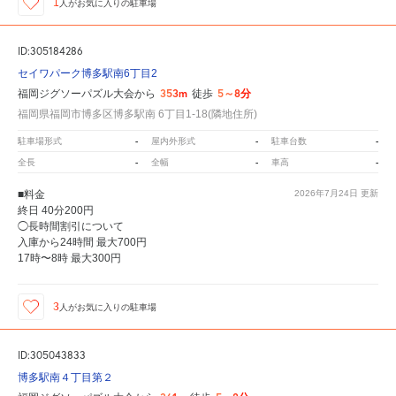
1
人が
お気に入りの駐車場
ID:305184286
セイワパーク博多駅南6丁目2
353m
5～8分
福岡ジグソーパズル大会から
徒歩
福岡県福岡市博多区博多駅南 6丁目1-18(隣地住所)
-
-
-
駐車場形式
屋内外形式
駐車台数
-
-
-
全長
全幅
車高
■料金
2026年7月24日
更新
終日 40分200円
◯長時間割引について
入庫から24時間 最大700円
17時〜8時 最大300円
3
人が
お気に入りの駐車場
ID:305043833
博多駅南４丁目第２