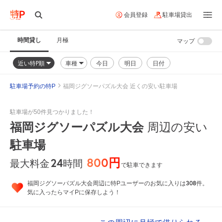
会員登録
駐車場貸出
時間貸し
月極
マップ
近い特P順
車種
今日
明日
日付
駐車場予約の特P
福岡ジグソーパズル大会 近くの安い駐車場
駐車場が50件見つかりました！
福岡ジグソーパズル大会
周辺の安い
駐車場
800円
24
時間
最大料金
で駐車できます
308
福岡ジグソーパズル大会周辺に特Pユーザーのお気に入りは
件。
気に入ったらマイPに保存しよう！