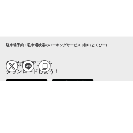
駐車場予約・駐車場検索のパーキングサービス | 特P (とくぴー)
便利な特Pアプリを
ダウンロードしよう！
ここから「インストール」して、便利な特Pアプリを
公式 X