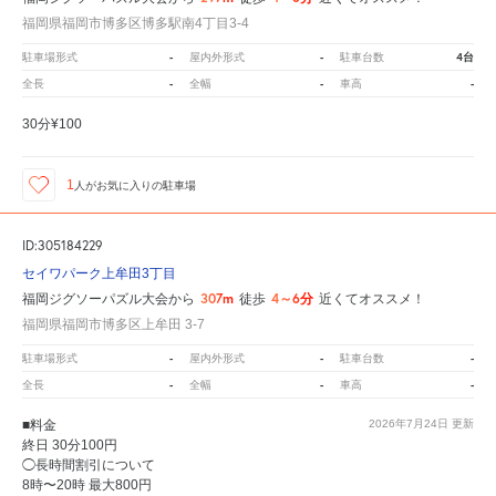
福岡県福岡市博多区博多駅南4丁目3-4
-
-
4台
駐車場形式
屋内外形式
駐車台数
-
-
-
全長
全幅
車高
30分¥100
1
人が
お気に入りの駐車場
ID:305184229
セイワパーク上牟田3丁目
307m
4～6分
福岡ジグソーパズル大会から
徒歩
近くてオススメ！
福岡県福岡市博多区上牟田 3-7
-
-
-
駐車場形式
屋内外形式
駐車台数
-
-
-
全長
全幅
車高
■料金
2026年7月24日
更新
終日 30分100円
◯長時間割引について
8時〜20時 最大800円