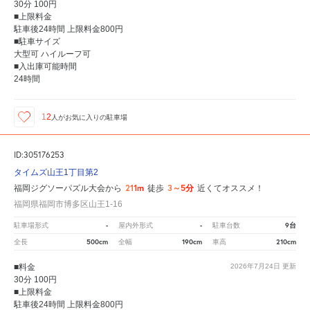
30分 100円
■上限料金
駐車後24時間 上限料金800円
■駐車サイズ
大型可 ハイルーフ可
■入出庫可能時間
24時間
12
人が
お気に入りの駐車場
ID:305176253
タイムズ山王1丁目第2
211m
3～5分
福岡ジグソーパズル大会から
徒歩
近くてオススメ！
福岡県福岡市博多区山王1-16
-
-
9台
駐車場形式
屋内外形式
駐車台数
500cm
190cm
210cm
全長
全幅
車高
■料金
2026年7月24日
更新
30分 100円
■上限料金
駐車後24時間 上限料金800円