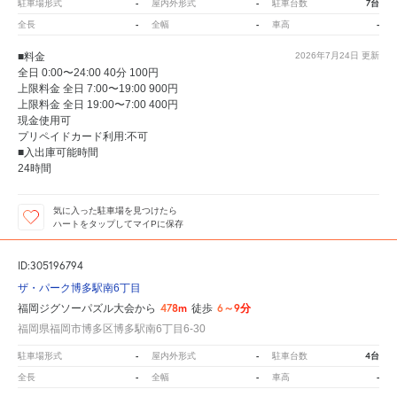
-
-
7台
駐車場形式
屋内外形式
駐車台数
-
-
-
全長
全幅
車高
■料金
2026年7月24日
更新
全日 0:00〜24:00 40分 100円
上限料金 全日 7:00〜19:00 900円
上限料金 全日 19:00〜7:00 400円
現金使用可
プリペイドカード利用:不可
■入出庫可能時間
24時間
気に入った駐車場を見つけたら
ハートをタップしてマイPに保存
ID:305196794
ザ・パーク博多駅南6丁目
478m
6～9分
福岡ジグソーパズル大会から
徒歩
福岡県福岡市博多区博多駅南6丁目6-30
-
-
4台
駐車場形式
屋内外形式
駐車台数
-
-
-
全長
全幅
車高