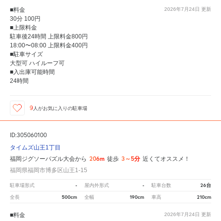
■料金
2026年7月24日
更新
30分 100円
■上限料金
駐車後24時間 上限料金800円
18:00〜08:00 上限料金400円
■駐車サイズ
大型可 ハイルーフ可
■入出庫可能時間
24時間
9
人が
お気に入りの駐車場
ID:305060100
タイムズ山王1丁目
206m
3～5分
福岡ジグソーパズル大会から
徒歩
近くてオススメ！
福岡県福岡市博多区山王1-15
-
-
26台
駐車場形式
屋内外形式
駐車台数
500cm
190cm
210cm
全長
全幅
車高
■料金
2026年7月24日
更新