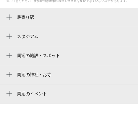
※ご注意ください - 徒歩時間は地形の状況や迂回路を反映できていない場合があります。
最寄り駅
東比恵駅
博多駅
スタジアム
best denki stadium
ベスト電器スタジアム
周辺の施設・スポット
福岡市立博多市民センター
東平尾公園博多の森陸上競技場
福岡市立博多市民センター
周辺の神社・お寺
周辺に神社・お寺が見つかりませんでした。
福岡市博多図書館
周辺のイベント
福岡市立博多体育館
夏休みワークショップ「親子で防災教
博多市民センター通り
室」
福岡市立福岡市民体育館
夏休みワークショップ「STEAM教育体験講
座」
山王公園
スマホカメラ教室