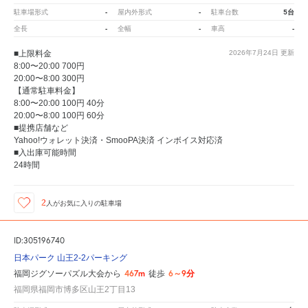
-
-
5台
駐車場形式
屋内外形式
駐車台数
-
-
-
全長
全幅
車高
■上限料金
2026年7月24日
更新
8:00〜20:00 700円
20:00〜8:00 300円
【通常駐車料金】
8:00〜20:00 100円 40分
20:00〜8:00 100円 60分
■提携店舗など
Yahoo!ウォレット決済・SmooPA決済 インボイス対応済
■入出庫可能時間
24時間
2
人が
お気に入りの駐車場
ID:305196740
日本パーク 山王2-2パーキング
467m
6～9分
福岡ジグソーパズル大会から
徒歩
福岡県福岡市博多区山王2丁目13