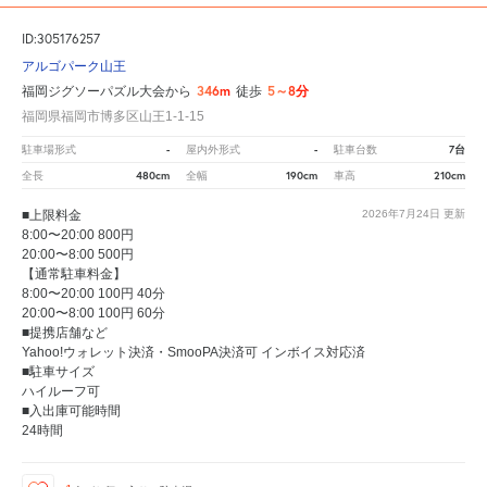
ID:305176257
アルゴパーク山王
346m
5～8分
福岡ジグソーパズル大会から
徒歩
福岡県福岡市博多区山王1-1-15
-
-
7台
駐車場形式
屋内外形式
駐車台数
480cm
190cm
210cm
全長
全幅
車高
■上限料金
2026年7月24日
更新
8:00〜20:00 800円
20:00〜8:00 500円
【通常駐車料金】
8:00〜20:00 100円 40分
20:00〜8:00 100円 60分
■提携店舗など
Yahoo!ウォレット決済・SmooPA決済可 インボイス対応済
■駐車サイズ
ハイルーフ可
■入出庫可能時間
24時間