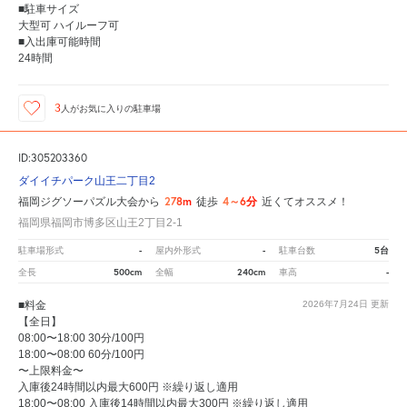
■駐車サイズ
大型可 ハイルーフ可
■入出庫可能時間
24時間
3
人が
お気に入りの駐車場
ID:305203360
ダイイチパーク山王二丁目2
278m
4～6分
福岡ジグソーパズル大会から
徒歩
近くてオススメ！
福岡県福岡市博多区山王2丁目2-1
-
-
5台
駐車場形式
屋内外形式
駐車台数
500cm
240cm
-
全長
全幅
車高
■料金
2026年7月24日
更新
【全日】
08:00〜18:00 30分/100円
18:00〜08:00 60分/100円
〜上限料金〜
入庫後24時間以内最大600円 ※繰り返し適用
18:00〜08:00 入庫後14時間以内最大300円 ※繰り返し適用