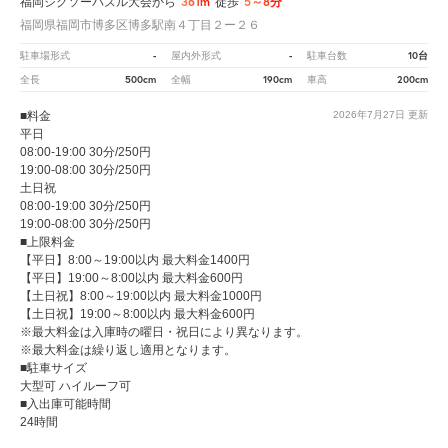
361m
5～8分
福岡ジグソーパズル大会から
徒歩
福岡県福岡市博多区博多駅南４丁目２ー２６
-
-
10台
駐車場形式
屋内外形式
駐車台数
500cm
190cm
200cm
全長
全幅
車高
■料金
2026年7月27日
更新
平日
08:00-19:00 30分/250円
19:00-08:00 30分/250円
土日祝
08:00-19:00 30分/250円
19:00-08:00 30分/250円
■上限料金
【平日】8:00～19:00以内 最大料金1400円
【平日】19:00～8:00以内 最大料金600円
【土日祝】8:00～19:00以内 最大料金1000円
【土日祝】19:00～8:00以内 最大料金600円
※最大料金は入庫時の曜日・祝日により異なります。
※最大料金は繰り返し適用となります。
■駐車サイズ
大型可 ハイルーフ可
■入出庫可能時間
24時間