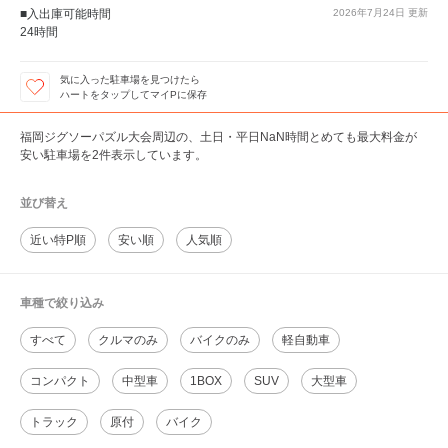
■入出庫可能時間
2026年7月24日
更新
24時間
気に入った駐車場を見つけたら
ハートをタップしてマイPに保存
福岡ジグソーパズル大会周辺の、土日・平日NaN時間とめても最大料金が
安い駐車場を2件表示しています。
並び替え
近い特P順
安い順
人気順
車種で絞り込み
すべて
クルマのみ
バイクのみ
軽自動車
コンパクト
中型車
1BOX
SUV
大型車
トラック
原付
バイク