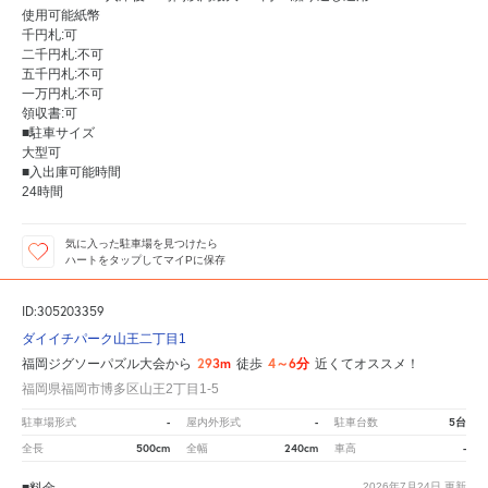
使用可能紙幣
千円札:可
二千円札:不可
五千円札:不可
一万円札:不可
領収書:可
■駐車サイズ
大型可
■入出庫可能時間
24時間
気に入った駐車場を見つけたら
ハートをタップしてマイPに保存
ID:305203359
ダイイチパーク山王二丁目1
293m
4～6分
福岡ジグソーパズル大会から
徒歩
近くてオススメ！
福岡県福岡市博多区山王2丁目1-5
-
-
5台
駐車場形式
屋内外形式
駐車台数
500cm
240cm
-
全長
全幅
車高
2026年7月24日
更新