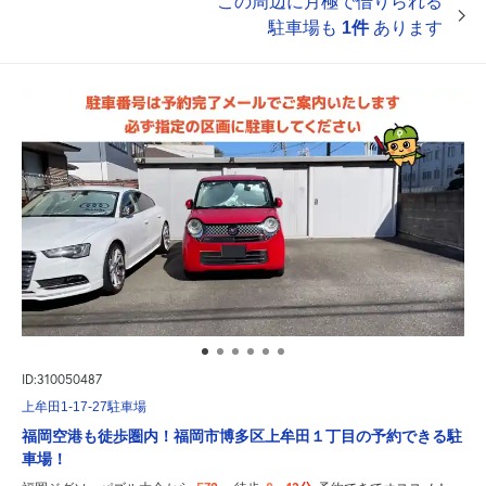
この周辺に月極で借りられる
駐車場も
1件
あります
ID:310050487
上牟田1-17-27駐車場
福岡空港も徒歩圏内！福岡市博多区上牟田１丁目の予約できる駐
車場！