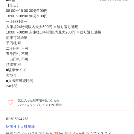
■料金
【全日】
08:00〜18:00 30分/100円
18:00〜08:00 90分/100円
〜上限料金〜
入庫後24時間以内最大500円 ※繰り返し適用
18:00〜08:00 入庫後14時間以内最大200円 ※繰り返し適用
使用可能紙幣
千円札:可
二千円札:不可
五千円札:不可
一万円札:不可
領収書:可
■駐車サイズ
大型可
■入出庫可能時間
24時間
気に入った駐車場を見つけたら
ハートをタップしてマイPに保存
ID:305024238
駅南４丁目駐車場
297m
4～6分
福岡ジグソーパズル大会から
徒歩
近くてオススメ！