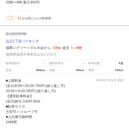
20時〜8時 最大300円
4
人が
お気に入りの駐車場
ID:305109581
山王1丁目パーキング
338m
5～8分
福岡ジグソーパズル大会から
徒歩
福岡県福岡市博多区山王1-210-2
-
-
9台
駐車場形式
屋内外形式
駐車台数
500cm
190cm
210cm
全長
全幅
車高
■上限料金
2026年7月24日
更新
(全日)8:00〜20:00 700円 (繰り返し可)
20:00〜8:00 500円 (繰り返し可)
【通常駐車料金】
(全日)終日 100円 80分
■駐車サイズ
大型可 ハイルーフ可
■入出庫可能時間
24時間