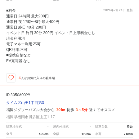
■料金
2026年7月24日
更新
通常日 24時間 最大900円
通常日 夜 17時〜8時 最大400円
通常日 終日 40分 200円
イベント日 終日 30分 200円 イベント日上限料金なし
現金利用:可
電子マネー利用:不可
QR利用:不可
■提携店舗など
EV充電器:なし
4
人が
お気に入りの駐車場
ID:305060099
タイムズ山王1丁目第3
201m
3～5分
福岡ジグソーパズル大会から
徒歩
近くてオススメ！
福岡県福岡市博多区山王1-17
-
-
13台
駐車場形式
屋内外形式
駐車台数
500cm
190cm
210cm
全長
全幅
車高