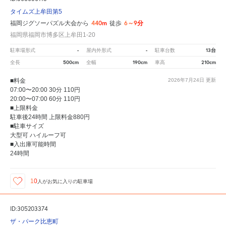
タイムズ上牟田第5
440m
6～9分
福岡ジグソーパズル大会から
徒歩
福岡県福岡市博多区上牟田1-20
-
-
13台
駐車場形式
屋内外形式
駐車台数
500cm
190cm
210cm
全長
全幅
車高
■料金
2026年7月24日
更新
07:00〜20:00 30分 110円
20:00〜07:00 60分 110円
■上限料金
駐車後24時間 上限料金880円
■駐車サイズ
大型可 ハイルーフ可
■入出庫可能時間
24時間
10
人が
お気に入りの駐車場
ID:305203374
ザ・パーク比恵町