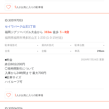
5
人が
お気に入りの駐車場
ID:305197053
セイワパーク山王1丁目
383m
5～8分
福岡ジグソーパズル大会から
徒歩
福岡県福岡市博多区山王 1-233 (1-3-15付近)
-
-
-
駐車場形式
屋内外形式
駐車台数
-
-
210cm
全長
全幅
車高
■料金
2026年7月24日
更新
終日60分200円
◯長時間割引について
入庫から24時間まで 最大700円
■駐車サイズ
ハイルーフ可
1
人が
お気に入りの駐車場
ID:305060116