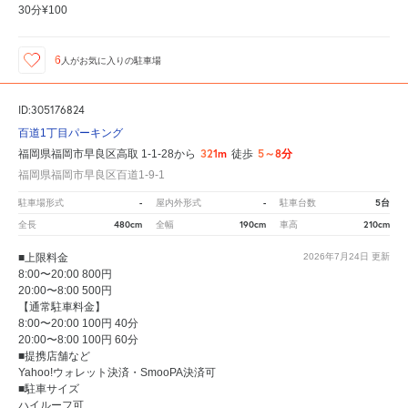
30分¥100
6
人が
お気に入りの駐車場
ID:305176824
百道1丁目パーキング
321m
5～8分
福岡県福岡市早良区高取 1-1-28から
徒歩
福岡県福岡市早良区百道1-9-1
-
-
5台
駐車場形式
屋内外形式
駐車台数
480cm
190cm
210cm
全長
全幅
車高
■上限料金
2026年7月24日
更新
8:00〜20:00 800円
20:00〜8:00 500円
【通常駐車料金】
8:00〜20:00 100円 40分
20:00〜8:00 100円 60分
■提携店舗など
Yahoo!ウォレット決済・SmooPA決済可
■駐車サイズ
ハイルーフ可