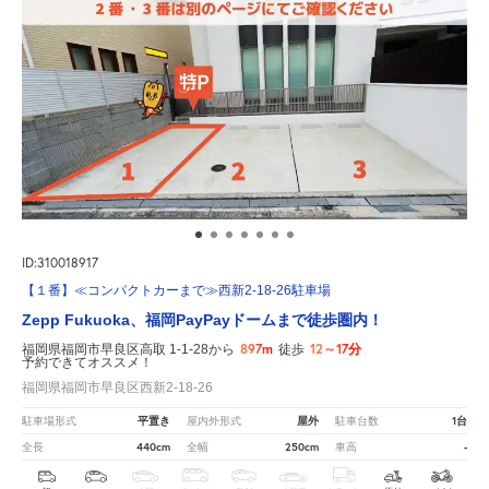
ID:310018917
【１番】≪コンパクトカーまで≫西新2-18-26駐車場
Zepp Fukuoka、福岡PayPayドームまで徒歩圏内！
897m
12～17分
福岡県福岡市早良区高取 1-1-28から
徒歩
予約できてオススメ！
福岡県福岡市早良区西新2-18-26
平置き
屋外
1台
駐車場形式
屋内外形式
駐車台数
440cm
250cm
-
全長
全幅
車高