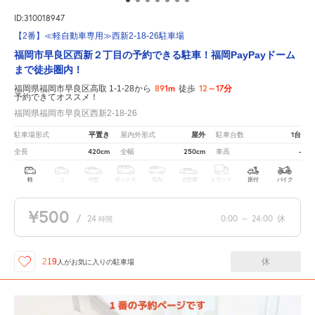
ID:310018947
【2番】≪軽自動車専用≫西新2-18-26駐車場
福岡市早良区西新２丁目の予約できる駐車！福岡PayPayドーム
まで徒歩圏内！
891m
12～17分
福岡県福岡市早良区高取 1-1-28から
徒歩
予約できてオススメ！
福岡県福岡市早良区西新2-18-26
平置き
屋外
1台
駐車場形式
屋内外形式
駐車台数
420cm
250cm
-
全長
全幅
車高
軽
コ
中型
ボックス
SUV
大型車
トラック
原付
バイク
¥500
/
24
0:00
～
24:00
休
時間
休
219
人が
お気に入りの駐車場