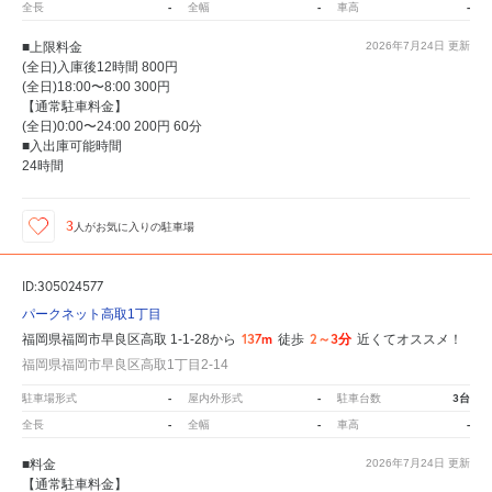
-
-
-
全長
全幅
車高
■上限料金
2026年7月24日
更新
(全日)入庫後12時間 800円
(全日)18:00〜8:00 300円
【通常駐車料金】
(全日)0:00〜24:00 200円 60分
■入出庫可能時間
24時間
3
人が
お気に入りの駐車場
ID:305024577
パークネット高取1丁目
137m
2～3分
福岡県福岡市早良区高取 1-1-28から
徒歩
近くてオススメ！
福岡県福岡市早良区高取1丁目2-14
-
-
3台
駐車場形式
屋内外形式
駐車台数
-
-
-
全長
全幅
車高
■料金
2026年7月24日
更新
【通常駐車料金】