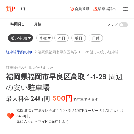
会員登録
駐車場貸出
時間貸し
月極
マップ
近い特P順
車種
今日
明日
日付
駐車場予約の特P
福岡県福岡市早良区高取 1-1-28 近くの安い駐車場
駐車場が50件見つかりました！
福岡県福岡市早良区高取 1-1-28
周辺
の安い
駐車場
500円
24
時間
最大料金
で駐車できます
福岡県福岡市早良区高取 1-1-28周辺に特Pユーザーのお気に入りは
3430
件。
気に入ったらマイPに保存しよう！