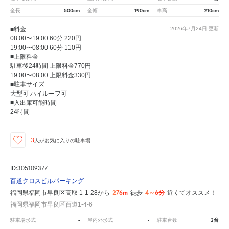
500cm
190cm
210cm
全長
全幅
車高
■料金
2026年7月24日
更新
08:00〜19:00 60分 220円
19:00〜08:00 60分 110円
■上限料金
駐車後24時間 上限料金770円
19:00〜08:00 上限料金330円
■駐車サイズ
大型可 ハイルーフ可
■入出庫可能時間
24時間
3
人が
お気に入りの駐車場
ID:305109377
百道クロスビルパーキング
276m
4～6分
福岡県福岡市早良区高取 1-1-28から
徒歩
近くてオススメ！
福岡県福岡市早良区百道1-4-6
-
-
2台
駐車場形式
屋内外形式
駐車台数