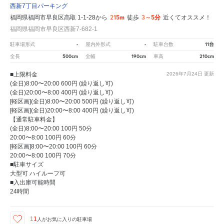
西新7丁目パーキング
215m
3～5分
福岡県福岡市早良区高取 1-1-28から
徒歩
近くてオススメ！
福岡県福岡市早良区西新7-682-1
-
-
11台
駐車場形式
屋内外形式
駐車台数
500cm
190cm
210cm
全長
全幅
車高
■上限料金
2026年7月24日
更新
(全日)8:00〜20:00 600円 (繰り返し可)
(全日)20:00〜8:00 400円 (繰り返し可)
[軽区画](全日)8:00〜20:00 500円 (繰り返し可)
[軽区画](全日)20:00〜8:00 400円 (繰り返し可)
【通常駐車料金】
(全日)8:00〜20:00 100円 50分
20:00〜8:00 100円 60分
[軽区画]8:00〜20:00 100円 60分
20:00〜8:00 100円 70分
■駐車サイズ
大型可 ハイルーフ可
■入出庫可能時間
24時間
11
人が
お気に入りの駐車場