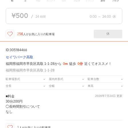
軽
コ
中型
ボックス
SUV
大型車
トラック
原付
バイク
¥500
/
24
0:00
～
24:00
休
時間
休
256
人が
お気に入りの駐車場
ID:305184466
セイワパーク高取
0m
0分
福岡県福岡市早良区高取 1-1-28から
徒歩
近くてオススメ！
福岡県福岡市早良区高取 1-1-28
-
-
-
駐車場形式
屋内外形式
駐車台数
-
-
-
全長
全幅
車高
■料金
2026年7月24日
更新
30分200円
◯長時間割引について
なし
1
人が
お気に入りの駐車場