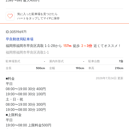
23時〜8時 最大400円
気に入った駐車場を見つけたら
ハートをタップしてマイPに保存
ID:305196971
早良郵便局駐車場
157m
2～3分
福岡県福岡市早良区高取 1-1-28から
徒歩
近くてオススメ！
福岡県福岡市早良区高取1-1
-
-
7台
駐車場形式
屋内外形式
駐車台数
500cm
190cm
210cm
全長
全幅
車高
■料金
2026年7月24日
更新
平日
08:00〜19:00 30分 400円
19:00〜08:00 30分 100円
土・日・祝
08:00〜19:00 30分 300円
19:00〜08:00 30分 100円
■上限料金
平日
19:00〜08:00 上限料金500円