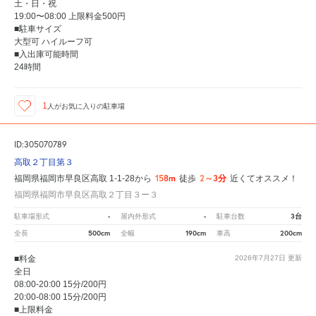
土・日・祝
19:00〜08:00 上限料金500円
■駐車サイズ
大型可 ハイルーフ可
■入出庫可能時間
24時間
1
人が
お気に入りの駐車場
ID:305070789
高取２丁目第３
158m
2～3分
福岡県福岡市早良区高取 1-1-28から
徒歩
近くてオススメ！
福岡県福岡市早良区高取２丁目３ー３
-
-
3台
駐車場形式
屋内外形式
駐車台数
500cm
190cm
200cm
全長
全幅
車高
■料金
2026年7月27日
更新
全日
08:00-20:00 15分/200円
20:00-08:00 15分/200円
■上限料金