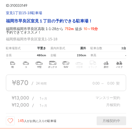
ID:310033149
室見1丁目15-18駐車場
福岡市早良区室見１丁目の予約できる駐車場！
752m
10～15分
福岡県福岡市早良区高取 1-1-28から
徒歩
予約できてオススメ！
福岡県福岡市早良区室見1-15-18
平置き
屋外
2台
駐車場形式
屋内外形式
駐車台数
480cm
230cm
-
全長
全幅
車高
軽
コ
中型
ボックス
SUV
大型車
トラック
原付
バイク
¥870
/
24
0:00
～
0:00
契
時間
¥13,000
マンスリー契約
/
1
ヶ月
¥12,000
月極契約
/
1
ヶ月
月極契約中
145
人が
お気に入りの駐車場