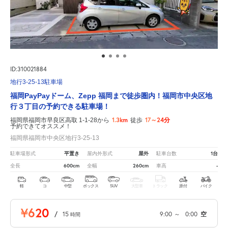
ID:310021884
地行3-25-13駐車場
福岡PayPayドーム、Zepp 福岡まで徒歩圏内！福岡市中央区地
行３丁目の予約できる駐車場！
1.3km
17～24分
福岡県福岡市早良区高取 1-1-28から
徒歩
予約できてオススメ！
福岡県福岡市中央区地行3-25-13
平置き
屋外
1台
駐車場形式
屋内外形式
駐車台数
600cm
260cm
-
全長
全幅
車高
軽
コ
中型
ボックス
SUV
大型車
トラック
原付
バイク
¥620
/
15
9:00
～
0:00
空
時間