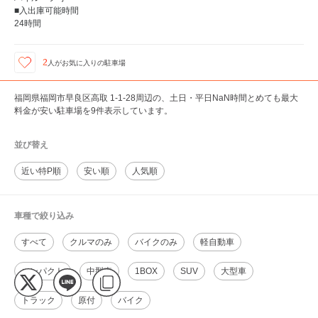
■入出庫可能時間
24時間
2
人が
お気に入りの駐車場
福岡県福岡市早良区高取 1-1-28周辺の、土日・平日NaN時間とめても最大
料金が安い駐車場を9件表示しています。
並び替え
近い特P順
安い順
人気順
車種で絞り込み
すべて
クルマのみ
バイクのみ
軽自動車
コンパクト
中型車
1BOX
SUV
大型車
トラック
原付
バイク