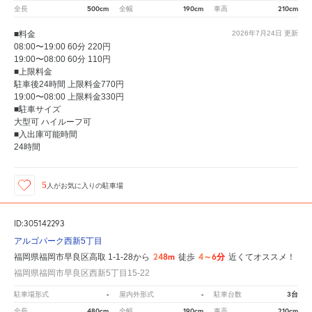
500cm
190cm
210cm
全長
全幅
車高
■料金
2026年7月24日
更新
08:00〜19:00 60分 220円
19:00〜08:00 60分 110円
■上限料金
駐車後24時間 上限料金770円
19:00〜08:00 上限料金330円
■駐車サイズ
大型可 ハイルーフ可
■入出庫可能時間
24時間
5
人が
お気に入りの駐車場
ID:305142293
アルゴパーク西新5丁目
248m
4～6分
福岡県福岡市早良区高取 1-1-28から
徒歩
近くてオススメ！
福岡県福岡市早良区西新5丁目15-22
-
-
3台
駐車場形式
屋内外形式
駐車台数
480cm
190cm
210cm
全長
全幅
車高