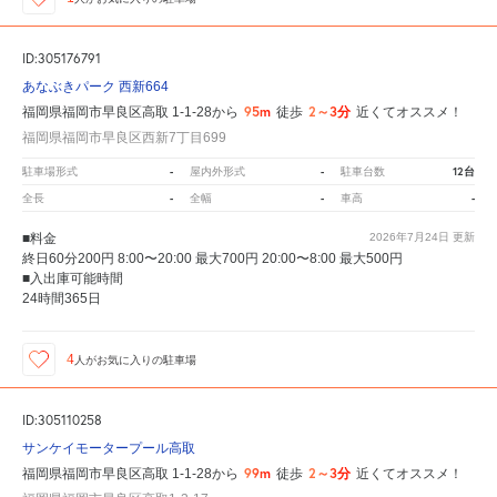
ID:305176791
あなぶきパーク 西新664
95m
2～3分
福岡県福岡市早良区高取 1-1-28から
徒歩
近くてオススメ！
福岡県福岡市早良区西新7丁目699
-
-
12台
駐車場形式
屋内外形式
駐車台数
-
-
-
全長
全幅
車高
■料金
2026年7月24日
更新
終日60分200円 8:00〜20:00 最大700円 20:00〜8:00 最大500円
■入出庫可能時間
24時間365日
4
人が
お気に入りの駐車場
ID:305110258
サンケイモータープール高取
99m
2～3分
福岡県福岡市早良区高取 1-1-28から
徒歩
近くてオススメ！