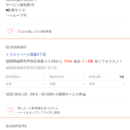
サービス券利用:可
■駐車サイズ
ハイルーフ可
3
人が
お気に入りの駐車場
ID:310043811
トラストパーク西新5丁目
193m
3～5分
福岡県福岡市早良区高取 1-1-28から
徒歩
近くてオススメ！
福岡県福岡市早良区西新5-15-28
-
-
5台
駐車場形式
屋内外形式
駐車台数
-
-
-
全長
全幅
車高
\\200 30分 18：00-9：00 \\300 ※夜間サービス料金
気に入った駐車場を見つけたら
ハートをタップしてマイPに保存
ID:305176792