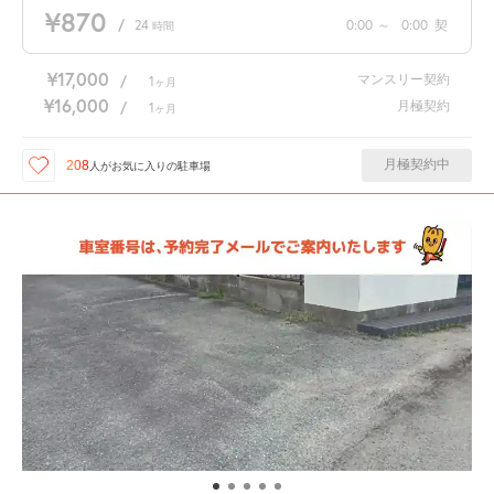
¥870
/
24
0:00
～
0:00
契
時間
¥17,000
マンスリー契約
/
1
ヶ月
¥16,000
月極契約
/
1
ヶ月
月極契約中
208
人が
お気に入りの駐車場