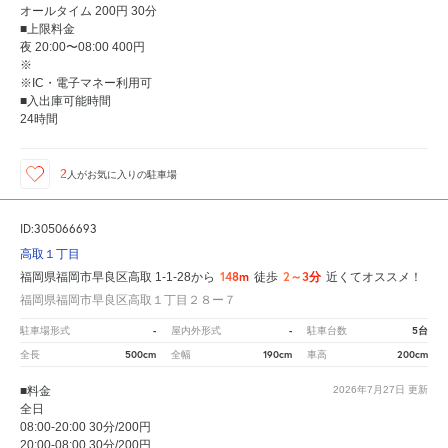
オールタイム 200円 30分
■上限料金
夜 20:00〜08:00 400円
※
※IC・電子マネー利用可
■入出庫可能時間
24時間
2
人が
お気に入りの駐車場
ID:305066693
高取１丁目
148m
2～3分
福岡県福岡市早良区高取 1-1-28から
徒歩
近くてオススメ！
福岡県福岡市早良区高取１丁目２８ー７
-
-
5台
駐車場形式
屋内外形式
駐車台数
500cm
190cm
200cm
全長
全幅
車高
■料金
2026年7月27日
更新
全日
08:00-20:00 30分/200円
20:00-08:00 30分/200円