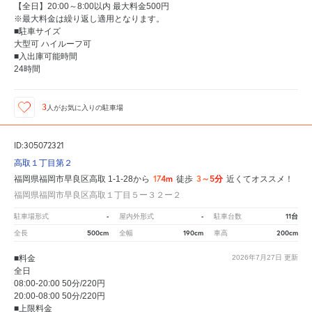
【全日】20:00～8:00以内 最大料金500円
※最大料金は繰り返し適用となります。
■駐車サイズ
大型可 ハイルーフ可
■入出庫可能時間
24時間
3
人が
お気に入りの駐車場
ID:305072321
高取１丁目第２
174m
3～5分
福岡県福岡市早良区高取 1-1-28から
徒歩
近くてオススメ！
福岡県福岡市早良区高取１丁目５ー３２ー２
-
-
11台
駐車場形式
屋内外形式
駐車台数
500cm
190cm
200cm
全長
全幅
車高
■料金
2026年7月27日
更新
全日
08:00-20:00 50分/220円
20:00-08:00 50分/220円
■上限料金