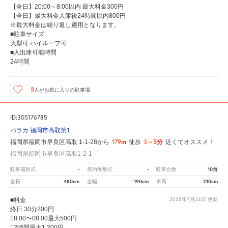
【全日】20:00～8:00以内 最大料金300円
【全日】最大料金入庫後24時間以内800円
※最大料金は繰り返し適用となります。
■駐車サイズ
大型可 ハイルーフ可
■入出庫可能時間
24時間
8
人が
お気に入りの駐車場
ID:305176785
パラカ 福岡市高取第1
179m
3～5分
福岡県福岡市早良区高取 1-1-28から
徒歩
近くてオススメ！
福岡県福岡市早良区高取1-2-1
-
-
10台
駐車場形式
屋内外形式
駐車台数
480cm
190cm
210cm
全長
全幅
車高
■料金
2026年7月24日
更新
終日 30分200円
18:00〜08:00最大500円
12時間最大1,200円