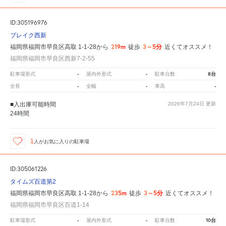
ID:305196976
ブレイク西新
219m
3～5分
福岡県福岡市早良区高取 1-1-28から
徒歩
近くてオススメ！
福岡県福岡市早良区西新7-2-55
-
-
8台
駐車場形式
屋内外形式
駐車台数
-
-
-
全長
全幅
車高
■入出庫可能時間
2026年7月24日
更新
24時間
1
人が
お気に入りの駐車場
ID:305061226
タイムズ百道第2
235m
3～5分
福岡県福岡市早良区高取 1-1-28から
徒歩
近くてオススメ！
福岡県福岡市早良区百道1-14
-
-
10台
駐車場形式
屋内外形式
駐車台数