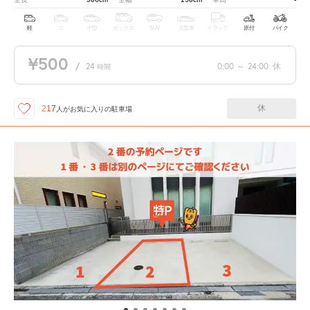
軽
コ
中型
ボックス
SUV
大型車
トラック
原付
バイク
¥500
/
24
0:00
～
24:00
休
時間
休
217
人が
お気に入りの駐車場