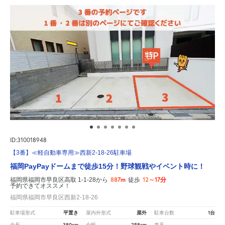
ID:310018948
【3番】≪軽自動車専用≫西新2-18-26駐車場
福岡PayPayドームまで徒歩15分！野球観戦やイベント時に！
887m
12～17分
福岡県福岡市早良区高取 1-1-28から
徒歩
予約できてオススメ！
福岡県福岡市早良区西新2-18-26
平置き
屋外
1台
駐車場形式
屋内外形式
駐車台数
380cm
258cm
-
全長
全幅
車高