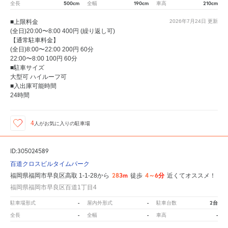
500cm
190cm
210cm
全長
全幅
車高
■上限料金
2026年7月24日
更新
(全日)20:00〜8:00 400円 (繰り返し可)
【通常駐車料金】
(全日)8:00〜22:00 200円 60分
22:00〜8:00 100円 60分
■駐車サイズ
大型可 ハイルーフ可
■入出庫可能時間
24時間
4
人が
お気に入りの駐車場
ID:305024589
百道クロスビルタイムパーク
283m
4～6分
福岡県福岡市早良区高取 1-1-28から
徒歩
近くてオススメ！
福岡県福岡市早良区百道1丁目4
-
-
2台
駐車場形式
屋内外形式
駐車台数
-
-
-
全長
全幅
車高