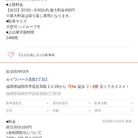
■上限料金
【全日】20:00～8:00以内 最大料金400円
※最大料金は繰り返し適用となります。
■駐車サイズ
大型可 ハイルーフ可
■入出庫可能時間
24時間
2
人が
お気に入りの駐車場
ID:305199319
セイワパーク高取1丁目2
151m
2～3分
福岡県福岡市早良区高取 1-1-28から
徒歩
近くてオススメ！
福岡県福岡市早良区高取1丁目28
-
-
-
駐車場形式
屋内外形式
駐車台数
-
-
-
全長
全幅
車高
■料金
2026年7月24日
更新
終日30分100円
○長時間割引について