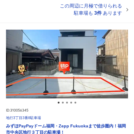
この周辺に月極で借りられる
駐車場も
3件
あります
ID:310056345
地行3丁目3番8駐車場
みずほPayPayドーム福岡・Zepp Fukuokaまで徒歩圏内！福岡
市中央区地行３丁目の駐車場！