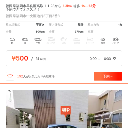
1.3km
16～23分
福岡県福岡市早良区高取 1-1-28から
徒歩
予約できてオススメ！
福岡県福岡市中央区地行3丁目3番8
平置き
屋外
1台
駐車場形式
屋内外形式
駐車台数
800cm
370cm
-
全長
全幅
車高
軽
コ
中型
ボックス
SUV
大型車
トラック
原付
バイク
¥500
/
24
0:00
～
0:00
空
時間
予約へ
192
人が
お気に入りの駐車場