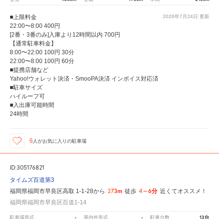
■上限料金
2026年7月24日
更新
22:00〜8:00 400円
[2番・3番のみ]入庫より12時間以内 700円
【通常駐車料金】
8:00〜22:00 100円 30分
22:00〜8:00 100円 60分
■提携店舗など
Yahoo!ウォレット決済・SmooPA決済 インボイス対応済
■駐車サイズ
ハイルーフ可
■入出庫可能時間
24時間
6
人が
お気に入りの駐車場
ID:305176821
タイムズ百道第3
273m
4～6分
福岡県福岡市早良区高取 1-1-28から
徒歩
近くてオススメ！
福岡県福岡市早良区百道1-14
-
-
13台
駐車場形式
屋内外形式
駐車台数