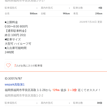
福岡県福岡市早良区高取1-3-17
-
-
4台
駐車場形式
屋内外形式
駐車台数
500cm
190cm
210cm
全長
全幅
車高
■上限料金
2026年7月24日
更新
0:00〜8:00 800円
【通常駐車料金】
終日 100円 20分
■駐車サイズ
大型可 ハイルーフ可
■入出庫可能時間
24時間
2
人が
お気に入りの駐車場
ID:305176787
wepark高取第1
129m
2～3分
福岡県福岡市早良区高取 1-1-28から
徒歩
近くてオススメ！
福岡県福岡市早良区高取1-2-2
-
-
38台
駐車場形式
屋内外形式
駐車台数