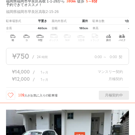
380m
5～8分
福岡県福岡市早良区高取 1-1-28から
徒歩
予約できてオススメ！
福岡県福岡市早良区高取2-15-26
平置き
屋外
1台
駐車場形式
屋内外形式
駐車台数
460cm
180cm
-
全長
全幅
車高
軽
コ
中型
ボックス
SUV
大型車
トラック
原付
バイク
¥750
/
24
0:00
～
0:00
契
時間
¥14,000
マンスリー契約
/
1
ヶ月
¥12,000
月極契約
/
1
ヶ月
月極契約中
109
人が
お気に入りの駐車場