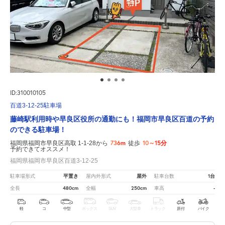
ID:310010105
百道3-12-25駐車場
藤崎駅利用時や早良区役所の通勤にも！福岡市早良区百道の予約
のできる駐車場！
736m
10～15分
福岡県福岡市早良区高取 1-1-28から
徒歩
予約できてオススメ！
福岡県福岡市早良区百道3-12-25
平置き
屋外
1台
駐車場形式
屋内外形式
駐車台数
480cm
250cm
-
全長
全幅
車高
軽
コ
中型
ボックス
SUV
大型車
トラック
原付
バイク