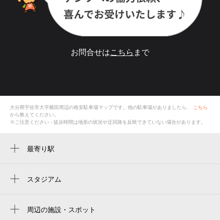
お問合せは
こちら
まで
大分県宇佐市大字横田
周辺の格安
駐車場
マップです。他の駐車場がありましたら、
こちら
から教えてください。
※ご注意ください - 徒歩時間は地形の状況や迂回路を反映できていない場合があります。
最寄り駅
宇佐駅
スタジアム
周辺にスタジアムが見つかりませんでした。
周辺の施設・スポット
宇佐公民館封戸分館