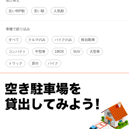
並び替え
近い特P順
安い順
人気順
車種で絞り込み
すべて
クルマのみ
バイクのみ
軽自動車
コンパクト
中型車
1BOX
SUV
大型車
トラック
原付
バイク