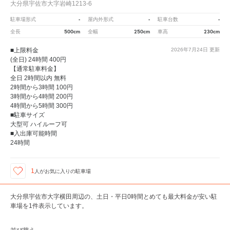
大分県宇佐市大字岩崎1213-6
-
-
-
駐車場形式
屋内外形式
駐車台数
500cm
250cm
230cm
全長
全幅
車高
■上限料金
2026年7月24日
更新
(全日) 24時間 400円
【通常駐車料金】
全日 2時間以内 無料
2時間から3時間 100円
3時間から4時間 200円
4時間から5時間 300円
■駐車サイズ
大型可 ハイルーフ可
■入出庫可能時間
24時間
1
人が
お気に入りの駐車場
大分県宇佐市大字横田周辺の、土日・平日0時間とめても最大料金が安い駐
車場を1件表示しています。