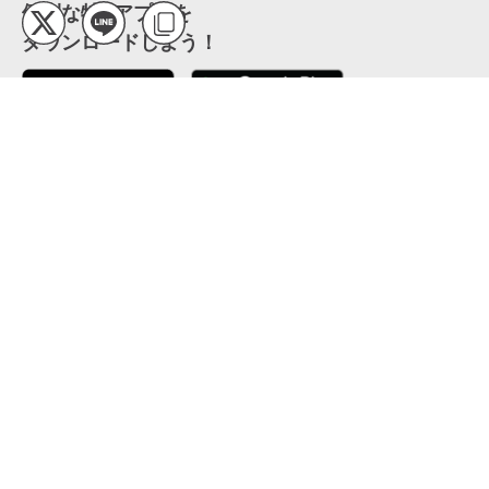
便利な特Pアプリを
ダウンロードしよう！
ここから「インストール」して、便利な特Pアプリを
公式 X
GETしよう
公式 Facebook
特P
会員・利用規約
特定商取引法について
プライバシーポリシー