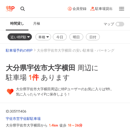
会員登録
駐車場貸出
時間貸し
月極
マップ
近い特P順
車種
今日
明日
日付
駐車場予約の特P
大分県宇佐市大字横田 の安い駐車場・パーキング
大分県宇佐市大字横田
周辺に
1
件
駐車場
あります
1
大分県宇佐市大字横田周辺に特Pユーザーのお気に入りは
件。
気に入ったらマイPに保存しよう！
ID:305111406
宇佐市営宇佐駅駐車場
1.4km
18～26分
大分県宇佐市大字横田から
徒歩