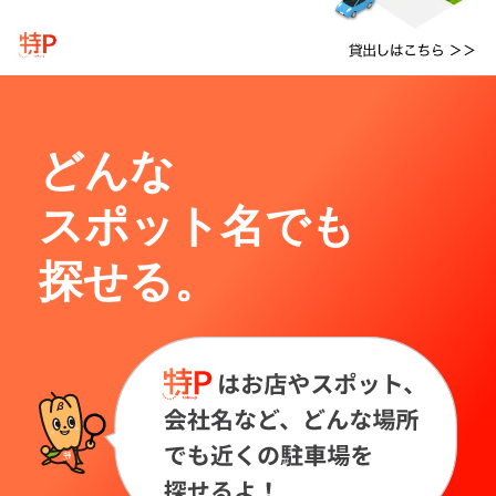
どんな
スポット名でも
探せる。