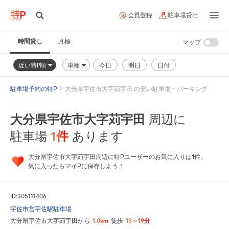
会員登録
駐車場貸出
時間貸し
月極
マップ
近い特P順
車種
今日
明日
日付
駐車場予約の特P
大分県宇佐市大字苅宇田 の安い駐車場・パーキング
大分県宇佐市大字苅宇田
周辺に
1
件
駐車場
あります
1
大分県宇佐市大字苅宇田周辺に特Pユーザーのお気に入りは
件。
気に入ったらマイPに保存しよう！
ID:305111406
宇佐市営宇佐駅駐車場
1.0km
13～19分
大分県宇佐市大字苅宇田から
徒歩