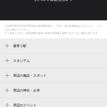
大分県宇佐市大字苅宇田
周辺の格安
駐車場
マップです。他の駐車場がありましたら、
こち
ら
から教えてください。
※ご注意ください - 徒歩時間は地形の状況や迂回路を反映できていない場合があります。
最寄り駅
宇佐駅
スタジアム
周辺にスタジアムが見つかりませんでした。
周辺の施設・スポット
宇佐公民館封戸分館
周辺の神社・お寺
仲月庵
周辺のイベント