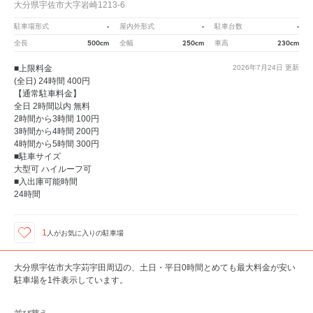
大分県宇佐市大字岩崎1213-6
-
-
-
駐車場形式
屋内外形式
駐車台数
500cm
250cm
230cm
全長
全幅
車高
■上限料金
2026年7月24日
更新
(全日) 24時間 400円
【通常駐車料金】
全日 2時間以内 無料
2時間から3時間 100円
3時間から4時間 200円
4時間から5時間 300円
■駐車サイズ
大型可 ハイルーフ可
■入出庫可能時間
24時間
1
人が
お気に入りの駐車場
大分県宇佐市大字苅宇田周辺の、土日・平日0時間とめても最大料金が安い
駐車場を1件表示しています。