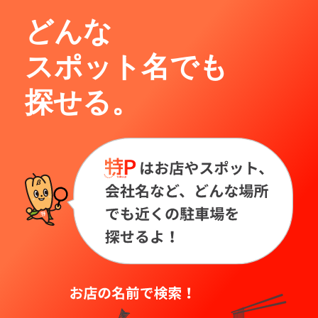
どんな
スポット名でも
探せる。