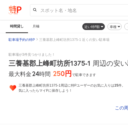
スポット名・地名
時間貸し
月極
近い特P順
車種
駐車場予約の特P
三養基郡上峰町坊所1375-1 近くの安い駐車場
駐車場が3件見つかりました！
三養基郡上峰町坊所1375-1
周辺の安い
250円
24
時間
最大料金
で駐車できます
25
三養基郡上峰町坊所1375-1周辺に特Pユーザーのお気に入りは
件。
気に入ったらマイPに保存しよう！
この