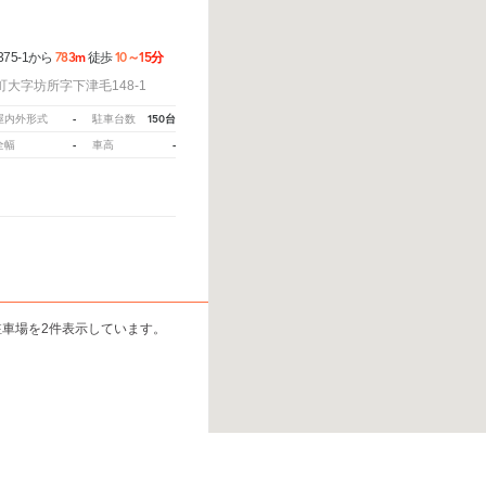
783m
10～15分
75-1から
徒歩
大字坊所字下津毛148-1
-
150台
屋内外形式
駐車台数
-
-
全幅
車高
駐車場を2件表示しています。
から教えてください。
※ご注意ください - 徒歩時間は地形の状況や迂回路を反映できていない場合