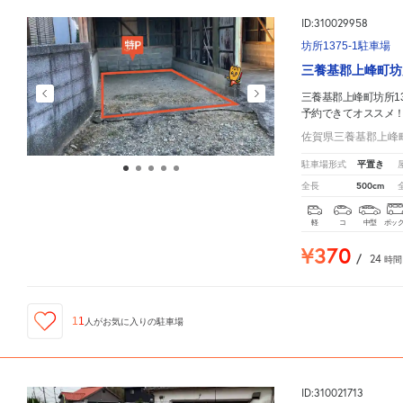
ID:310029958
坊所1375-1駐車場
三養基郡上峰町坊
三養基郡上峰町坊所13
予約できてオススメ
佐賀県三養基郡上峰町坊
平置き
駐車場形式
500cm
全長
軽
コ
中型
ボッ
¥370
/
24
時間
11
人が
お気に入りの駐車場
ID:310021713