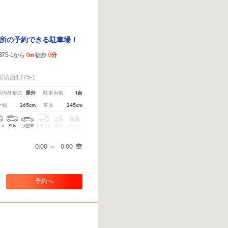
所の予約できる駐車場！
0m
0分
75-1から
徒歩
！
所1375-1
屋外
1台
屋内外形式
駐車台数
265cm
245cm
全幅
車高
クス
SUV
大型車
トラック
原付
バイク
0:00
～
0:00
空
予約へ