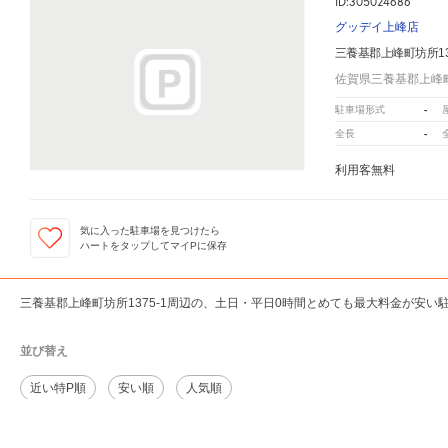
ID:305024686
グッデイ上峰店
三養基郡上峰町坊所13
佐賀県三養基郡上峰町
-
駐車場形式
-
全長
利用客無料
気に入った駐車場を見つけたら
ハートをタップしてマイPに保存
三養基郡上峰町坊所1375-1周辺の、土日・平日0時間とめても最大料金が安い
並び替え
近い特P順
安い順
人気順
三養基郡上峰町坊所1375-1
周辺の格安
駐車場
マップです。他の駐車場がありましたら、
こちら