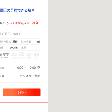
豆田の予約できる駐車
1.3km
17～24分
75-1から
徒歩
！
豆田2668-1
屋外
5台
屋内外形式
駐車台数
200cm
-
全幅
車高
クス
SUV
大型車
トラック
原付
バイク
0:00
～
0:00
空
時間
マンスリー契約
ヶ月
予約へ