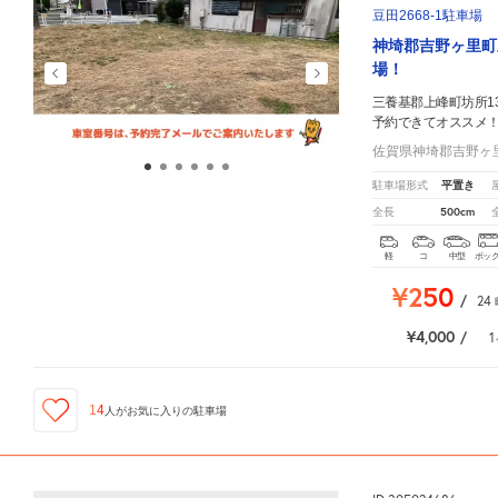
豆田2668-1駐車場
神埼郡吉野ヶ里町
場！
三養基郡上峰町坊所13
予約できてオススメ
佐賀県神埼郡吉野ヶ里町
平置き
駐車場形式
500cm
全長
軽
コ
中型
ボッ
¥250
/
24
¥4,000
/
1
14
人が
お気に入りの駐車場