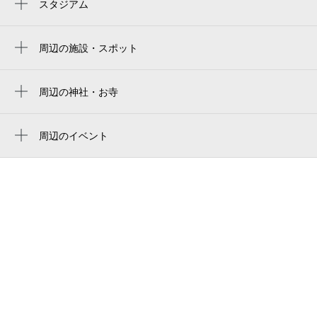
上伊万里駅
スタジアム
周辺にスタジアムが見つかりませんでした。
川東駅
周辺の施設・スポット
伊万里市歴史民俗資料館
伊万里市民会館
周辺の神社・お寺
周辺に神社・お寺が見つかりませんでした。
伊万里市民会館
周辺のイベント
伊万里市歴史民俗資料館
周辺にイベントが見つかりませんでした。
セレモニーホール
伊万里市民センター
伊万里市民センター
伊万里公民館
木須釣具店
伊万里の朝市