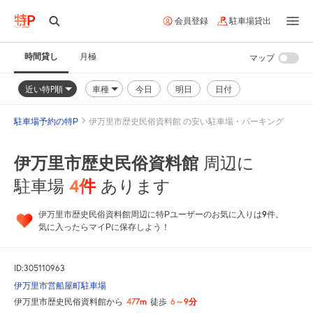
会員登録
駐車場貸出
時間貸し
月極
マップ
近い特P順
車種
今日
明日
日付
駐車場予約の特P
伊万里市歴史民俗資料館 の安い駐車場・パーキング
伊万里市歴史民俗資料館
周辺に
4
件
駐車場
あります
9
伊万里市歴史民俗資料館周辺に特Pユーザーのお気に入りは
件。
気に入ったらマイPに保存しよう！
ID:305110963
伊万里市営船屋町駐車場
477m
6～9分
伊万里市歴史民俗資料館から
徒歩