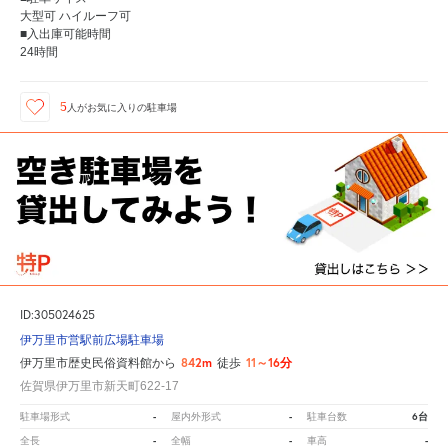
大型可 ハイルーフ可
■入出庫可能時間
24時間
5
人が
お気に入りの駐車場
ID:305024625
伊万里市営駅前広場駐車場
842m
11～16分
伊万里市歴史民俗資料館から
徒歩
佐賀県伊万里市新天町622-17
-
-
6台
駐車場形式
屋内外形式
駐車台数
-
-
-
全長
全幅
車高