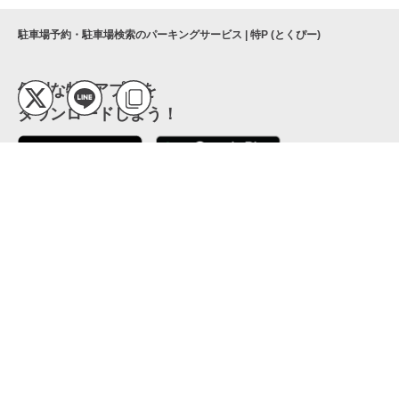
駐車場予約・駐車場検索のパーキングサービス | 特P (とくぴー)
便利な特Pアプリを
ダウンロードしよう！
ここから「インストール」して、便利な特Pアプリを
公式 X
GETしよう
公式 Facebook
特P