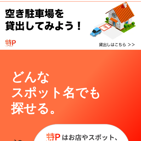
どんな
スポット名でも
探せる。