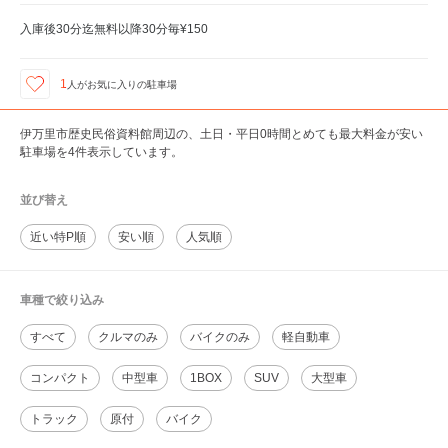
入庫後30分迄無料以降30分毎¥150
1
人が
お気に入りの駐車場
伊万里市歴史民俗資料館周辺の、土日・平日0時間とめても最大料金が安い
駐車場を4件表示しています。
並び替え
近い特P順
安い順
人気順
車種で絞り込み
すべて
クルマのみ
バイクのみ
軽自動車
コンパクト
中型車
1BOX
SUV
大型車
トラック
原付
バイク