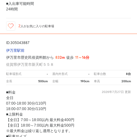
■入出庫可能時間
24時間
2
人が
お気に入りの駐車場
ID:305043887
伊万里駅前
832m
11～16分
伊万里市歴史民俗資料館から
徒歩
佐賀県伊万里市新天町５５８
-
-
8台
駐車場形式
屋内外形式
駐車台数
500cm
190cm
200cm
全長
全幅
車高
■料金
2026年7月27日
更新
全日
07:00-18:00 30分/110円
18:00-07:00 30分/110円
■上限料金
【全日】7:00～18:00以内 最大料金400円
【全日】18:00～7:00以内 最大料金500円
※最大料金は繰り返し適用となります。
■駐車サイズ