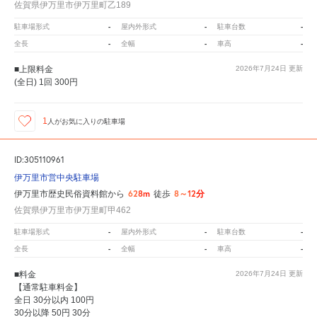
佐賀県伊万里市伊万里町乙189
-
-
-
駐車場形式
屋内外形式
駐車台数
-
-
-
全長
全幅
車高
■上限料金
2026年7月24日
更新
(全日) 1回 300円
1
人が
お気に入りの駐車場
ID:305110961
伊万里市営中央駐車場
628m
8～12分
伊万里市歴史民俗資料館から
徒歩
佐賀県伊万里市伊万里町甲462
-
-
-
駐車場形式
屋内外形式
駐車台数
-
-
-
全長
全幅
車高
■料金
2026年7月24日
更新
【通常駐車料金】
全日 30分以内 100円
30分以降 50円 30分