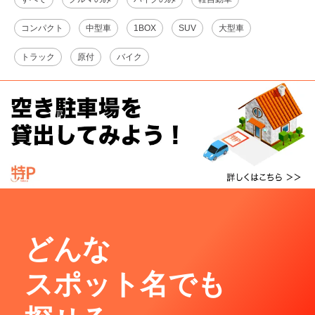
コンパクト
中型車
1BOX
SUV
大型車
トラック
原付
バイク
どんな
スポット名でも