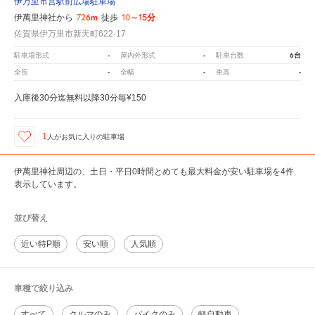
伊万里市営駅前広場駐車場
726m
10～15分
伊萬里神社から
徒歩
佐賀県伊万里市新天町622-17
-
-
6台
駐車場形式
屋内外形式
駐車台数
-
-
-
全長
全幅
車高
入庫後30分迄無料以降30分毎¥150
1
人が
お気に入りの駐車場
伊萬里神社周辺の、土日・平日0時間とめても最大料金が安い駐車場を4件
表示しています。
並び替え
近い特P順
安い順
人気順
車種で絞り込み
すべて
クルマのみ
バイクのみ
軽自動車