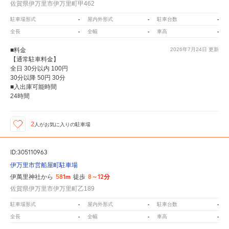
佐賀県伊万里市伊万里町甲462
-
-
-
駐車場形式
屋内外形式
駐車台数
-
-
-
全長
全幅
車高
■料金
2026年7月24日
更新
【通常駐車料金】
全日 30分以内 100円
30分以降 50円 30分
■入出庫可能時間
24時間
2
人が
お気に入りの駐車場
ID:305110963
伊万里市営船屋町駐車場
581m
8～12分
伊萬里神社から
徒歩
佐賀県伊万里市伊万里町乙189
-
-
-
駐車場形式
屋内外形式
駐車台数
-
-
-
全長
全幅
車高