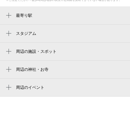
最寄り駅
伊万里駅
上伊万里駅
スタジアム
周辺にスタジアムが見つかりませんでした。
周辺の施設・スポット
親不孝通り
伊万里市民図書館
周辺の神社・お寺
伊萬里神社
伊萬里 まちなか一番館
伊万里神社
周辺のイベント
イヅミ写真館
周辺にイベントが見つかりませんでした。
格岩寺
大坪公民館
円通寺
伊万里市民会館
万明山円通寺
伊万里市歴史民俗資料館