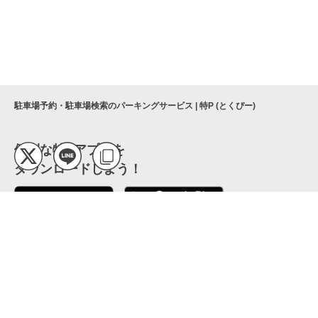
駐車場予約・駐車場検索のパーキングサービス | 特P (とくぴー)
便利な特Pアプリを
ダウンロードしよう！
ここから「インストール」して、便利な特Pアプリを
公式 X