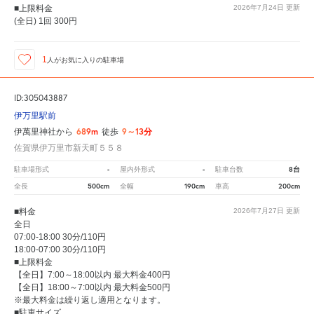
■上限料金
2026年7月24日
更新
(全日) 1回 300円
1
人が
お気に入りの駐車場
ID:305043887
伊万里駅前
689m
9～13分
伊萬里神社から
徒歩
佐賀県伊万里市新天町５５８
-
-
8台
駐車場形式
屋内外形式
駐車台数
500cm
190cm
200cm
全長
全幅
車高
■料金
2026年7月27日
更新
全日
07:00-18:00 30分/110円
18:00-07:00 30分/110円
■上限料金
【全日】7:00～18:00以内 最大料金400円
【全日】18:00～7:00以内 最大料金500円
※最大料金は繰り返し適用となります。
■駐車サイズ