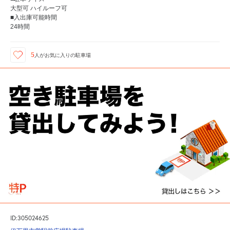
大型可 ハイルーフ可
■入出庫可能時間
24時間
5
人が
お気に入りの駐車場
ID:305024625