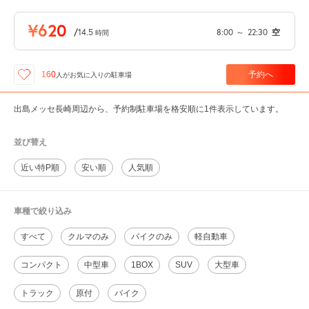
¥620
/
14.5
8:00
～
22:30
空
時間
予約へ
160
人が
お気に入りの駐車場
出島メッセ長崎周辺から、予約制駐車場を格安順に1件表示しています。
並び替え
近い特P順
安い順
人気順
車種で絞り込み
すべて
クルマのみ
バイクのみ
軽自動車
コンパクト
中型車
1BOX
SUV
大型車
トラック
原付
バイク