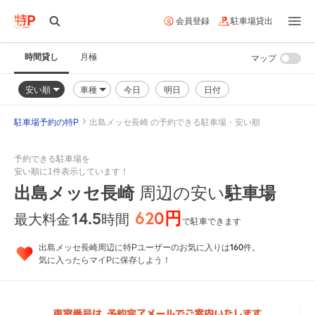
会員登録
駐車場貸出
時間貸し
月極
マップ
安い順
車種
今日
明日
日付
駐車場予約の特P
出島メッセ長崎 の予約できる駐車場・安い順
予約できる駐車場を
安い順に1件表示しています！
出島メッセ長崎
周辺の安い
駐車場
620円
14.5
時間
最大料金
で駐車できます
160
出島メッセ長崎周辺に特Pユーザーのお気に入りは
件。
気に入ったらマイPに保存しよう！