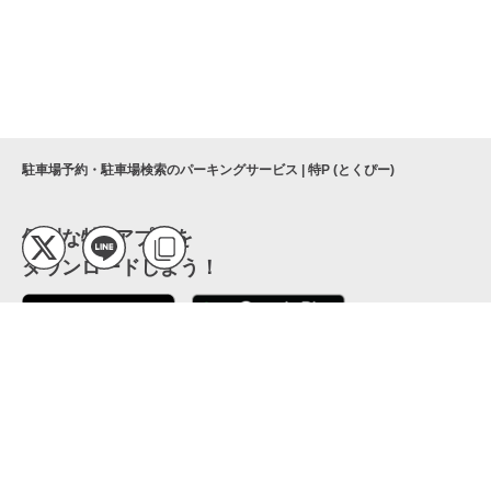
駐車場予約・駐車場検索のパーキングサービス | 特P (とくぴー)
便利な特Pアプリを
ダウンロードしよう！
ここから「インストール」して、便利な特Pアプリを
公式 X