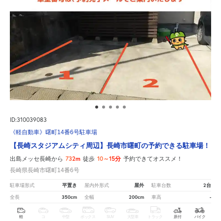
ID:310039083
《軽自動車》曙町14番6号駐車場
【長崎スタジアムシティ周辺】長崎市曙町の予約できる駐車場！
732m
10～15分
出島メッセ長崎から
徒歩
予約できてオススメ！
長崎県長崎市曙町14番6号
平置き
屋外
2台
駐車場形式
屋内外形式
駐車台数
350cm
200cm
-
全長
全幅
車高
軽
コ
中型
ボックス
SUV
大型車
トラック
原付
バイク