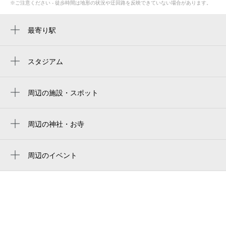
※ご注意ください - 徒歩時間は地形の状況や迂回路を反映できていない場合があります。
最寄り駅
長崎駅
八千代町駅
スタジアム
長崎スタジアムシティ
長崎駅前駅
peace stadium connected by softbank
周辺の施設・スポット
五島町駅
出島メッセ長崎
ピース・スタジアム connected by softbank
宝町駅
dejima messe nagasaki
周辺の神社・お寺
桜町駅
周辺に神社・お寺が見つかりませんでした。
長崎駅西口駅前広場
大波止駅
周辺のイベント
長崎街道かもめ市場
周辺にイベントが見つかりませんでした。
銭座町駅
ヒルトン長崎
出島駅
ディ・バート
賑橋駅
소슈린
公会堂前駅