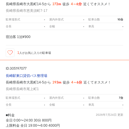
272m
4～6分
長崎県長崎市大黒町14-5から
徒歩
近くてオススメ！
長崎県長崎市恵美須町7-17
-
-
10台
駐車場形式
屋内外形式
駐車台数
-
-
-
全長
全幅
車高
宿泊客 1泊¥900
1
人が
お気に入りの駐車場
ID:305197077
長崎駅東口貸切バス整理場
293m
4～6分
長崎県長崎市大黒町14-5から
徒歩
近くてオススメ！
長崎県長崎市尾上町1
-
-
7台
駐車場形式
屋内外形式
駐車台数
-
-
-
全長
全幅
車高
■料金
2026年7月24日
更新
全日 0:00〜24:00 30分 800円
上限料金 全日 19:00〜6:00 4000円