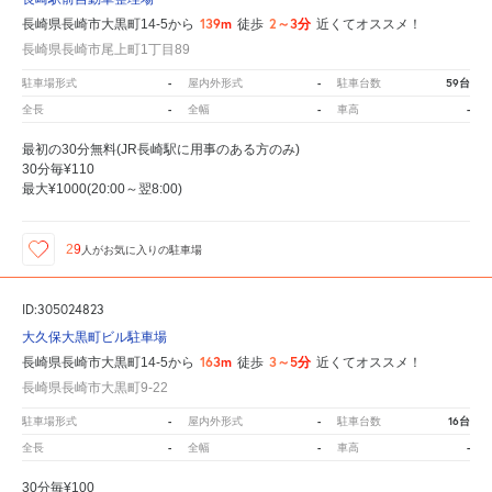
139m
2～3分
長崎県長崎市大黒町14-5から
徒歩
近くてオススメ！
長崎県長崎市尾上町1丁目89
-
-
59台
駐車場形式
屋内外形式
駐車台数
-
-
-
全長
全幅
車高
最初の30分無料(JR長崎駅に用事のある方のみ)
30分毎¥110
最大¥1000(20:00～翌8:00)
29
人が
お気に入りの駐車場
ID:305024823
大久保大黒町ビル駐車場
163m
3～5分
長崎県長崎市大黒町14-5から
徒歩
近くてオススメ！
長崎県長崎市大黒町9-22
-
-
16台
駐車場形式
屋内外形式
駐車台数
-
-
-
全長
全幅
車高
30分毎¥100