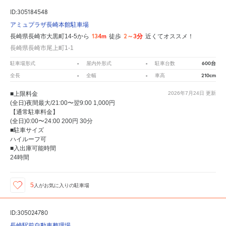
ID:305184548
アミュプラザ長崎本館駐車場
134m
2～3分
長崎県長崎市大黒町14-5から
徒歩
近くてオススメ！
長崎県長崎市尾上町1-1
-
-
600台
駐車場形式
屋内外形式
駐車台数
-
-
210cm
全長
全幅
車高
■上限料金
2026年7月24日
更新
(全日)夜間最大/21:00〜翌9:00 1,000円
【通常駐車料金】
(全日)0:00〜24:00 200円 30分
■駐車サイズ
ハイルーフ可
■入出庫可能時間
24時間
5
人が
お気に入りの駐車場
ID:305024780
長崎駅前自動車整理場