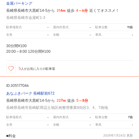
金屋パーキング
314m
4～6分
長崎県長崎市大黒町14-5から
徒歩
近くてオススメ！
長崎県長崎市金屋町1-3
-
-
11台
駐車場形式
屋内外形式
駐車台数
-
-
-
全長
全幅
車高
30分間¥100
20:00～8:00 120分間¥100
5
人が
お気に入りの駐車場
ID:305177046
あなぶきパーク 長崎駅前672
327m
5～8分
長崎県長崎市大黒町14-5から
徒歩
長崎県長崎市長崎駅周辺土地区画整理事業8街区3、4、7画地
-
-
7台
駐車場形式
屋内外形式
駐車台数
-
-
-
全長
全幅
車高
■料金
2026年7月24日
更新