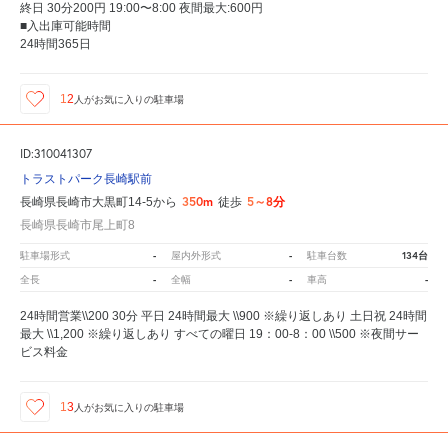
終日 30分200円 19:00〜8:00 夜間最大:600円
■入出庫可能時間
24時間365日
12
人が
お気に入りの駐車場
ID:310041307
トラストパーク長崎駅前
350m
5～8分
長崎県長崎市大黒町14-5から
徒歩
長崎県長崎市尾上町8
-
-
134台
駐車場形式
屋内外形式
駐車台数
-
-
-
全長
全幅
車高
24時間営業\\200 30分 平日 24時間最大 \\900 ※繰り返しあり 土日祝 24時間
最大 \\1,200 ※繰り返しあり すべての曜日 19：00-8：00 \\500 ※夜間サー
ビス料金
13
人が
お気に入りの駐車場