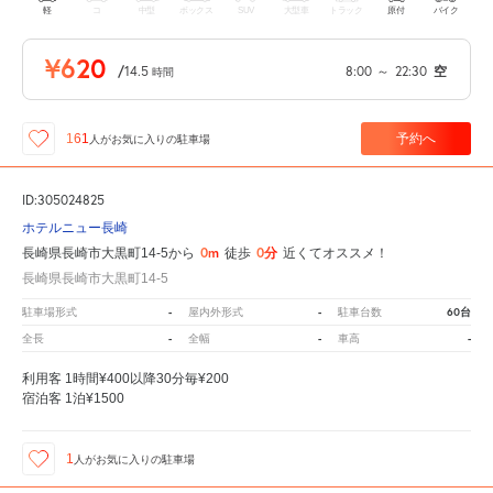
軽
コ
中型
ボックス
SUV
大型車
トラック
原付
バイク
¥620
/
14.5
8:00
～
22:30
空
時間
予約へ
161
人が
お気に入りの駐車場
ID:305024825
ホテルニュー長崎
0m
0分
長崎県長崎市大黒町14-5から
徒歩
近くてオススメ！
長崎県長崎市大黒町14-5
-
-
60台
駐車場形式
屋内外形式
駐車台数
-
-
-
全長
全幅
車高
利用客 1時間¥400以降30分毎¥200
宿泊客 1泊¥1500
1
人が
お気に入りの駐車場