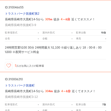
ID:310046655
トラストパーク筑後町第2
301m
4～6分
長崎県長崎市大黒町14-5から
徒歩
近くてオススメ！
長崎県長崎市筑後町3-9
-
-
10台
駐車場形式
屋内外形式
駐車台数
-
-
-
全長
全幅
車高
24時間営業\\100 30分 24時間最大 \\1,100 ※繰り返しあり 18：00-8：00
\\300 ※夜間サービス料金
5
人が
お気に入りの駐車場
ID:310006210
トラストパーク筑後町
304m
4～6分
長崎県長崎市大黒町14-5から
徒歩
近くてオススメ！
長崎県長崎市筑後町3-12
-
-
7台
駐車場形式
屋内外形式
駐車台数
-
-
-
全長
全幅
車高