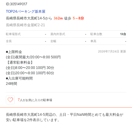
ID:305149017
TOP24パーキング坂本屋
362m
5～8分
長崎県長崎市大黒町14-5から
徒歩
長崎県長崎市金屋町2-21
-
-
13台
駐車場形式
屋内外形式
駐車台数
-
-
-
全長
全幅
車高
■上限料金
2026年7月24日
更新
(全日)夜間最大/20:00〜8:00 500円
【通常駐車料金】
(全日)8:00〜20:00 100円 30分
(全日)20:00〜8:00 100円 60分
■入出庫可能時間
24時間
7
人が
お気に入りの駐車場
長崎県長崎市大黒町14-5周辺の、土日・平日NaN時間とめても最大料金が
安い駐車場を2件表示しています。