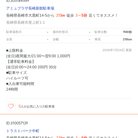
ID:305184549
アミュプラザ長崎新館駐車場
213m
3～5分
長崎県長崎市大黒町14-5から
徒歩
近くてオススメ！
長崎県長崎市尾上町1-1
-
-
900台
駐車場形式
屋内外形式
駐車台数
-
-
210cm
全長
全幅
車高
■上限料金
2026年7月24日
更新
(全日)夜間最大/21:00〜翌9:00 1,000円
【通常駐車料金】
(全日)0:00〜24:00 200円 30分
■駐車サイズ
ハイルーフ可
■入出庫可能時間
24時間
5
人が
お気に入りの駐車場
ID:310057129
トラストパーク中町
221m
3～5分