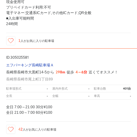
現金使用可
プリペイドカード利用:不可
電子マネー:交通系ICカード,その他ICカード,QR全般
■入出庫可能時間
24時間
1
人が
お気に入りの駐車場
ID:305025581
エフパーキング長崎駐車場Ａ
298m
4～6分
長崎県長崎市大黒町14-5から
徒歩
近くてオススメ！
長崎県長崎市尾上町1丁目89
-
-
401台
駐車場形式
屋内外形式
駐車台数
-
-
-
全長
全幅
車高
全日 7:00～21:00 30分¥100
全日 21:00～7:00 60分¥100
42
人が
お気に入りの駐車場