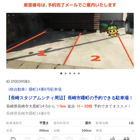
ID:310039083
《軽自動車》曙町14番6号駐車場
【長崎スタジアムシティ周辺】長崎市曙町の予約できる駐車場！
1.1km
14～20分
長崎県長崎市大黒町14-5から
徒歩
予約できてオススメ！
長崎県長崎市曙町14番6号
平置き
屋外
2台
駐車場形式
屋内外形式
駐車台数
350cm
200cm
-
全長
全幅
車高