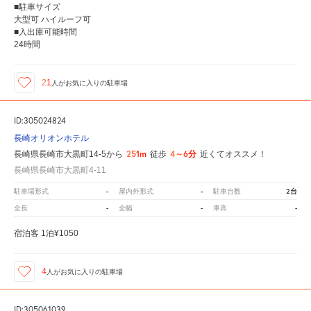
■駐車サイズ
大型可 ハイルーフ可
■入出庫可能時間
24時間
21
人が
お気に入りの駐車場
ID:305024824
長崎オリオンホテル
251m
4～6分
長崎県長崎市大黒町14-5から
徒歩
近くてオススメ！
長崎県長崎市大黒町4-11
-
-
2台
駐車場形式
屋内外形式
駐車台数
-
-
-
全長
全幅
車高
宿泊客 1泊¥1050
4
人が
お気に入りの駐車場
ID:305061039