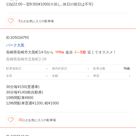
1泊(22:00～翌8:00)¥1000(※但し､休日の前日は不可)
9
人が
お気に入りの駐車場
ID:305024790
パーク大黒
199m
3～5分
長崎県長崎市大黒町14-5から
徒歩
近くてオススメ！
長崎県長崎市五島町2-29
-
-
70台
駐車場形式
屋内外形式
駐車台数
-
-
-
全長
全幅
車高
30分毎¥150(普通車)
30分毎¥140(軽自動車)
10時間駐車¥800
12時間駐車普通¥1200､軽¥1000
30
人が
お気に入りの駐車場