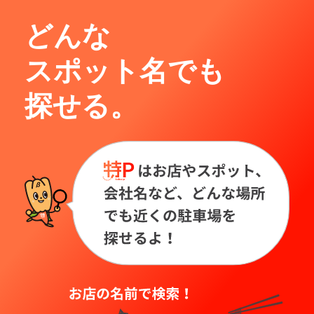
どんな
スポット名でも
探せる。