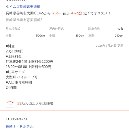
タイムズ長崎恵美須町
256m
4～6分
長崎県長崎市大黒町14-5から
徒歩
近くてオススメ！
長崎県長崎市恵美須町2
-
-
10台
駐車場形式
屋内外形式
駐車台数
500cm
190cm
210cm
全長
全幅
車高
■料金
2026年7月24日
更新
20分 200円
■上限料金
駐車後24時間 上限料金1200円
18:00〜08:00 上限料金500円
■駐車サイズ
大型可 ハイルーフ可
■入出庫可能時間
24時間
23
人が
お気に入りの駐車場
ID:305024773
長崎Ｉ・Ｋホテル