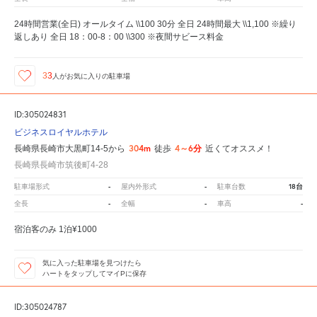
24時間営業(全日) オールタイム \\100 30分 全日 24時間最大 \\1,100 ※繰り
返しあり 全日 18：00-8：00 \\300 ※夜間サビース料金
33
人が
お気に入りの駐車場
ID:305024831
ビジネスロイヤルホテル
304m
4～6分
長崎県長崎市大黒町14-5から
徒歩
近くてオススメ！
長崎県長崎市筑後町4-28
-
-
18台
駐車場形式
屋内外形式
駐車台数
-
-
-
全長
全幅
車高
宿泊客のみ 1泊¥1000
気に入った駐車場を見つけたら
ハートをタップしてマイPに保存
ID:305024787