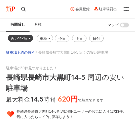
会員登録
駐車場貸出
時間貸し
月極
マップ
近い特P順
車種
今日
明日
日付
駐車場予約の特P
長崎県長崎市大黒町14-5 近くの安い駐車場
駐車場が50件見つかりました！
長崎県長崎市大黒町14-5
周辺の安い
駐車場
620円
14.5
時間
最大料金
で駐車できます
723
長崎県長崎市大黒町14-5周辺に特Pユーザーのお気に入りは
件。
気に入ったらマイPに保存しよう！