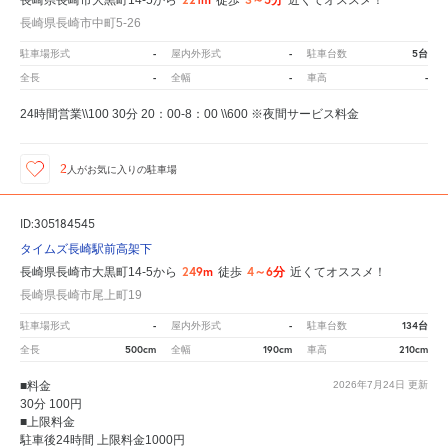
長崎県長崎市大黒町14-5から
徒歩
近くてオススメ！
長崎県長崎市中町5-26
-
-
5台
駐車場形式
屋内外形式
駐車台数
-
-
-
全長
全幅
車高
24時間営業\\100 30分 20：00-8：00 \\600 ※夜間サービス料金
2
人が
お気に入りの駐車場
ID:305184545
タイムズ長崎駅前高架下
249m
4～6分
長崎県長崎市大黒町14-5から
徒歩
近くてオススメ！
長崎県長崎市尾上町19
-
-
134台
駐車場形式
屋内外形式
駐車台数
500cm
190cm
210cm
全長
全幅
車高
■料金
2026年7月24日
更新
30分 100円
■上限料金
駐車後24時間 上限料金1000円