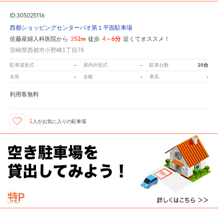
ID:305025116
西都ショッピングセンターパオ第１平面駐車場
252m
4～6分
佐藤産婦人科医院から
徒歩
近くてオススメ！
宮崎県西都市小野崎1丁目76
-
-
20台
駐車場形式
屋内外形式
駐車台数
-
-
-
全長
全幅
車高
利用客無料
1
人が
お気に入りの駐車場