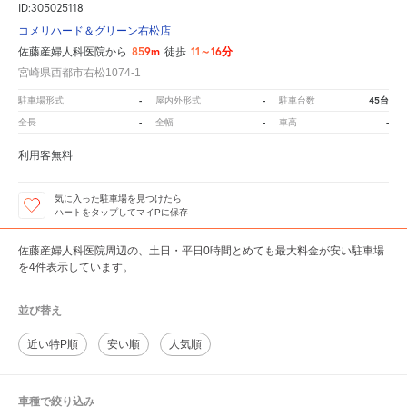
ID:305025118
コメリハード＆グリーン右松店
859m
11～16分
佐藤産婦人科医院から
徒歩
宮崎県西都市右松1074-1
-
-
45台
駐車場形式
屋内外形式
駐車台数
-
-
-
全長
全幅
車高
利用客無料
気に入った駐車場を見つけたら
ハートをタップしてマイPに保存
佐藤産婦人科医院周辺の、土日・平日0時間とめても最大料金が安い駐車場
を4件表示しています。
並び替え
近い特P順
安い順
人気順
車種で絞り込み