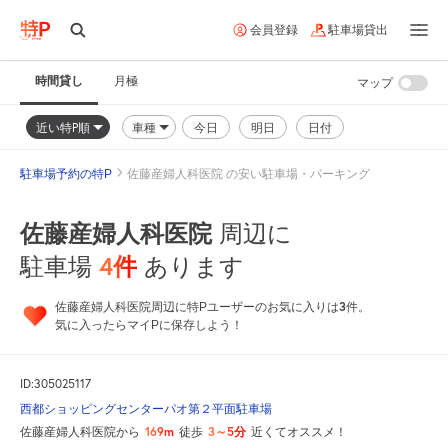
会員登録
駐車場貸出
時間貸し
月極
マップ
近い特P順
車種
今日
明日
日付
駐車場予約の特P
佐藤産婦人科医院 の安い駐車場・パーキング
佐藤産婦人科医院
周辺に
4
件
駐車場
あります
3
佐藤産婦人科医院周辺に特Pユーザーのお気に入りは
件。
気に入ったらマイPに保存しよう！
ID:305025117
西都ショッピングセンターパオ第２平面駐車場
169m
3～5分
佐藤産婦人科医院から
徒歩
近くてオススメ！