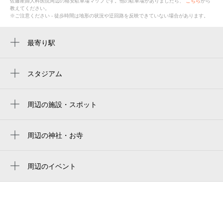
佐藤産婦人科医院
周辺の格安
駐車場
マップです。他の駐車場がありましたら、
こちら
から
教えてください。
※ご注意ください - 徒歩時間は地形の状況や迂回路を反映できていない場合があります。
最寄り駅
周辺に最寄り駅が見つかりませんでした。
スタジアム
周辺にスタジアムが見つかりませんでした。
周辺の施設・スポット
西都市民会館
西都市文化ホール
周辺の神社・お寺
周辺に神社・お寺が見つかりませんでした。
パオ街中ギャラリー夢たまご
周辺のイベント
西都市児童館
SAITO サマーナイトガーデン
西都市公民館
プリエール西都・秋桜
西都市立図書館