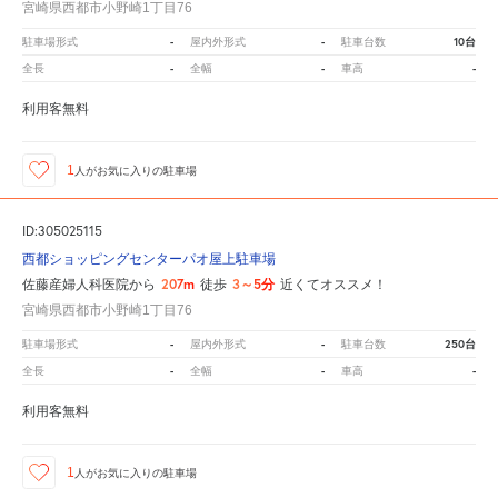
宮崎県西都市小野崎1丁目76
-
-
10台
駐車場形式
屋内外形式
駐車台数
-
-
-
全長
全幅
車高
利用客無料
1
人が
お気に入りの駐車場
ID:305025115
西都ショッピングセンターパオ屋上駐車場
207m
3～5分
佐藤産婦人科医院から
徒歩
近くてオススメ！
宮崎県西都市小野崎1丁目76
-
-
250台
駐車場形式
屋内外形式
駐車台数
-
-
-
全長
全幅
車高
利用客無料
1
人が
お気に入りの駐車場