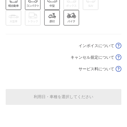
8月15日 (土)
休
8月16日 (日)
休
インボイスについて
0:00～24:00
8月17日 (月)
キャンセル規定について
¥600
空き1
サービス料について
入出庫不可 0:00～6:00
0:00～24:00
8月18日 (火)
¥600
空き1
利用日・車種を選択してください
入出庫不可 0:00～6:00
8月19日 (水)
休