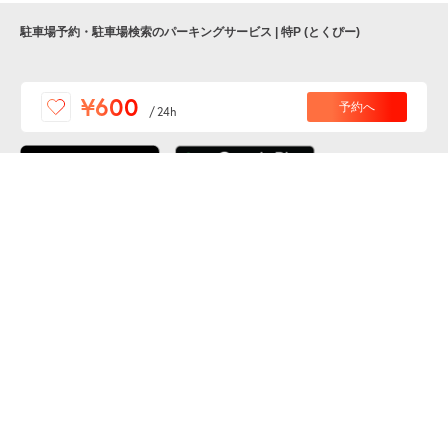
駐車場予約・駐車場検索のパーキングサービス | 特P (とくぴー)
便利な特Pアプリを
¥600
予約へ
/
24h
ダウンロードしよう！
ここから「インストール」して、便利な特Pアプリを
公式 X
GETしよう
公式 Facebook
特P