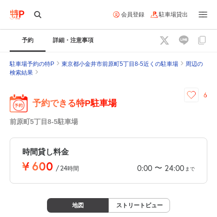
会員登録
駐車場貸出
予約
詳細・注意事項
駐車場予約の特P
東京都小金井市前原町5丁目8-5近くの駐車場
周辺の
検索結果
6
予約できる特P駐車場
前原町5丁目8-5駐車場
時間貸し料金
¥
600
〜
0:00
24:00
/
24
時間
まで
地図
ストリートビュー