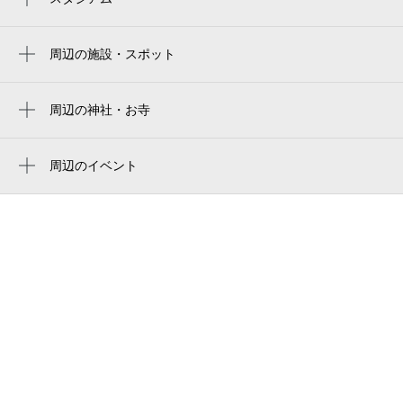
満
agfフィールド
agf field
周辺の施設・スポット
丸田ストアー
8月29日 (土)
休
武蔵野の森総合スポーツプラザ
シティハイムカルテット
周辺の神社・お寺
musashino forest sport plaza
周辺に神社・お寺が見つかりませんでした。
前原町さくら広場
무사시노모리 종합 스포츠 플라자
8月30日 (日)
周辺のイベント
休
小金井警察署前原交番
케이오 아레나 tokyo
周辺にイベントが見つかりませんでした。
東京ガス多摩東ビル
musashino forest sports plaza
東八道路
0:00～24:00
武藏野之森綜合體育廣場
8月31日 (月)
¥600
ホーマー
武藏野之森综合体育广场
満
積水ハウス（株） シャーウッド小金井・府
keio arena tokyo
中展示場
0:00～24:00
京王アリーナtokyo（武蔵野の森総合スポー
9月1日 (火)
¥600
小金井・府中ハウジングステージ
ツプラザ）
満
東京工学院きしゃぽっぽ保育園
武蔵野の森総合スポーツプラザ