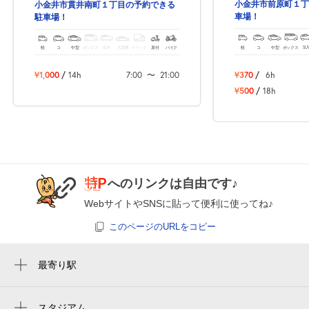
小金井市前原町１丁
小金井市貫井南町１丁目の予約できる
8月24日 (月)
¥600
車場！
駐車場！
空き1
入出庫不可 0:00～6:00
軽
コ
中型
ボックス
SU
軽
コ
中型
ボックス
SUV
大型車
トラック
原付
バイク
¥370
/
6h
¥1,000
/
14h
7:00
〜
21:00
8月25日 (火)
休
¥500
/
18h
0:00～24:00
8月26日 (水)
¥600
空き1
へのリンクは自由です♪
入出庫不可 0:00～6:00
WebサイトやSNSに貼って便利に使ってね♪
0:00～24:00
このページのURLをコピー
8月27日 (木)
¥600
満
最寄り駅
周辺に最寄り駅が見つかりませんでした。
0:00～24:00
8月28日 (金)
¥600
スタジアム