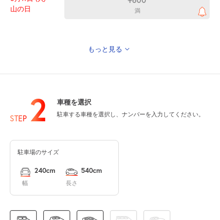
山の日
満
もっと見る
0:00～24:00
8月12日 (水)
¥700
空き1
2
入出庫不可 0:00～6:00
車種を選択
0:00～24:00
駐車する車種を選択し、ナンバーを入力してください。
STEP
8月13日 (木)
¥700
空き1
入出庫不可 0:00～6:00
駐車場のサイズ
240cm
540cm
8月14日 (金)
休
幅
長さ