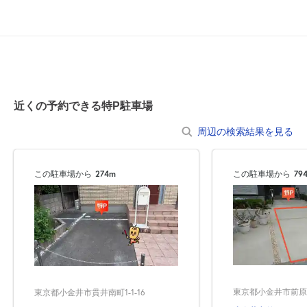
0:00～24:00
8月20日 (木)
¥600
満
0:00～24:00
近くの予約できる特P駐車場
8月21日 (金)
¥600
周辺の検索結果を見る
満
この駐車場から
274m
この駐車場から
79
8月22日 (土)
休
8月23日 (日)
休
東京都小金井市前原町1
東京都小金井市貫井南町1-1-16
0:00～24:00