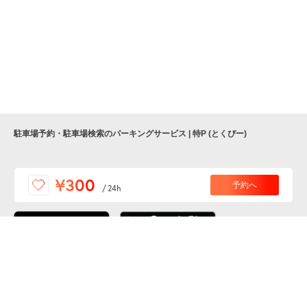
駐車場予約・駐車場検索のパーキングサービス | 特P (とくぴー)
便利な特Pアプリを
¥300
予約へ
/
24h
ダウンロードしよう！