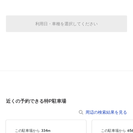
休
8月17日 (月)
利用日・車種を選択してください
休
8月18日 (火)
休
8月19日 (水)
休
8月20日 (木)
近くの予約できる特P駐車場
周辺の検索結果を見る
休
8月21日 (金)
この駐車場から
334m
この駐車場から
65