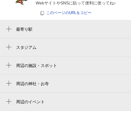
WebサイトやSNSに貼って便利に使ってね♪
休
8月26日 (水)
このページのURLをコピー
最寄り駅
休
8月27日 (木)
興津駅
スタジアム
周辺にスタジアムが見つかりませんでした。
休
8月28日 (金)
周辺の施設・スポット
山田写真館（静岡市）
割烹旅館 岡屋
周辺の神社・お寺
耀海寺
休
8月29日 (土)
Ｔ・Ｈタックル
不動教会
周辺のイベント
興津生涯学習交流館
周辺にイベントが見つかりませんでした。
茨原神社
静岡市立清水興津図書館
休
8月30日 (日)
鈴与（株） 興津研修センター