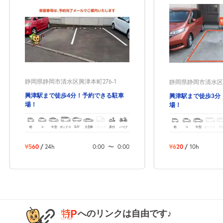
休
8月22日 (土)
静岡県静岡市清水区興津本町276-1
静岡県静岡市清水区興
休
8月23日 (日)
興津駅まで徒歩4分！予約できる駐車
興津駅まで徒歩3分
場！
場！
軽
コ
中型
ボックス
SUV
大型車
トラック
原付
バイク
軽
コ
中型
ボックス
SU
休
8月24日 (月)
¥560
/
24h
0:00
〜
0:00
¥620
/
10h
休
8月25日 (火)
へのリンクは自由です♪