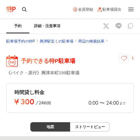
会員登録
駐車場貸出
予約
詳細・注意事項
駐車場予約の特P
興津駅近くの駐車場
周辺の検索結果
1
予約できる特P駐車場
《バイク・原付》興津本町199駐車場
時間貸し料金
¥
300
0:00
24:00
〜
/
24
時間
まで
地図
ストリートビュー