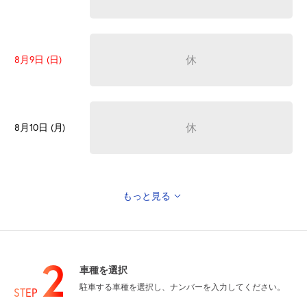
休
8月9日 (日)
休
8月10日 (月)
もっと見る
休
8月11日 (火)
山の日
2
車種を選択
駐車する車種を選択し、ナンバーを入力してください。
休
8月12日 (水)
STEP