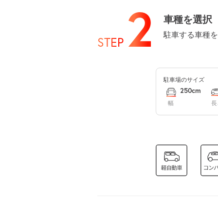
2
車種を選択
駐車する車種を
STEP
8月13日 (木)
駐車場のサイズ
8月14日 (金)
250cm
幅
長
8月15日 (土)
8月16日 (日)