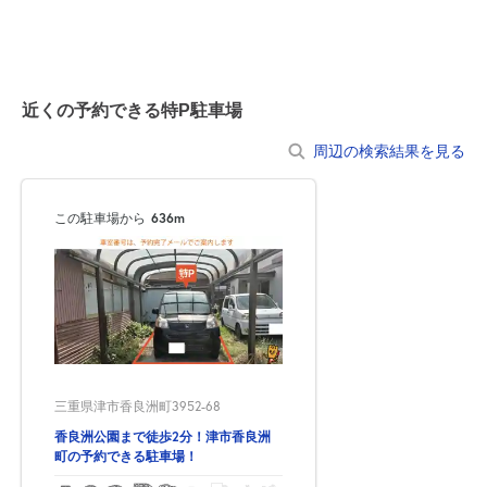
空き3
0:00～24:00
8月21日 (金)
¥370
近くの予約できる特P駐車場
空き3
周辺の検索結果を見る
0:00～24:00
8月22日 (土)
¥370
この駐車場から
636m
空き3
0:00～24:00
8月23日 (日)
¥370
空き3
0:00～24:00
三重県津市香良洲町3952-68
8月24日 (月)
¥370
空き3
香良洲公園まで徒歩2分！津市香良洲
町の予約できる駐車場！