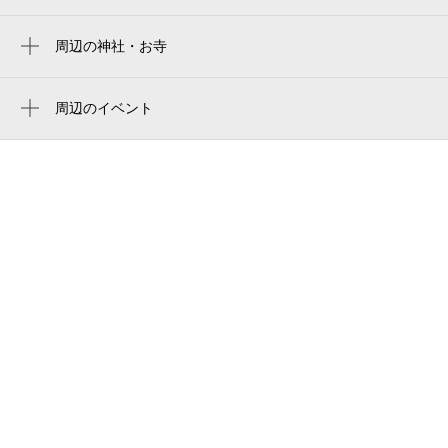
香良洲町歴史資料館（若桜会館）
津市役所文化財施設 香良洲歴史資料館
周辺の神社・お寺
0:00～24:00
周辺に神社・お寺が見つかりませんでした。
8月30日 (日)
¥370
民宿真砂
空き3
周辺のイベント
香良洲サッカー場
周辺にイベントが見つかりませんでした。
香良洲サッカー場
0:00～24:00
8月31日 (月)
¥370
香良洲グラウンド
空き3
津市香良洲プール
0:00～24:00
香良洲体育館
9月1日 (火)
¥300
香良洲体育館
空き3
香良洲グラウンド
0:00～24:00
香良洲プール
9月2日 (水)
¥300
空き3
奥田梨香園夜間用