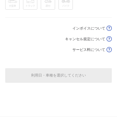
0:00～24:00
8月16日 (日)
¥370
空き3
インボイスについて
0:00～24:00
8月17日 (月)
¥370
キャンセル規定について
空き3
サービス料について
0:00～24:00
8月18日 (火)
¥370
空き3
利用日・車種を選択してください
0:00～24:00
8月19日 (水)
¥370
空き3
0:00～24:00
8月20日 (木)
¥370