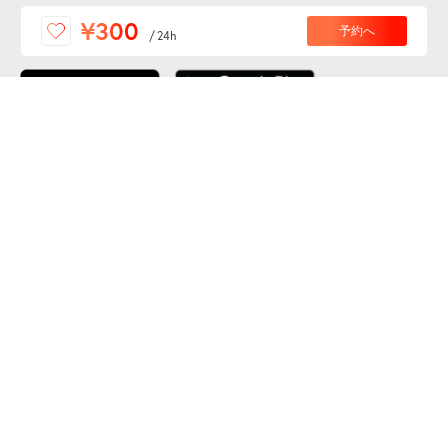
便利な特Pアプリを
¥300
予約へ
/
24h
ダウンロードしよう！
ここから「インストール」して、便利な特Pアプリを
公式 X
GETしよう
公式 Facebook
特P
会員・利用規約
特定商取引法について