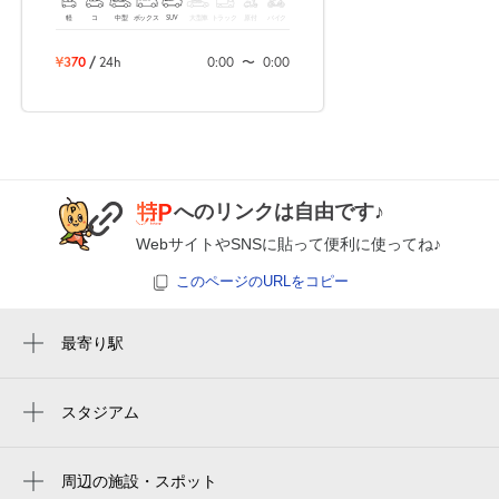
0:00～24:00
軽
コ
中型
ボックス
SUV
大型車
トラック
原付
バイク
8月25日 (火)
¥370
空き3
¥370
/
24h
0:00
〜
0:00
0:00～24:00
8月26日 (水)
¥370
空き3
へのリンクは自由です♪
0:00～24:00
WebサイトやSNSに貼って便利に使ってね♪
8月27日 (木)
¥370
空き3
このページのURLをコピー
0:00～24:00
最寄り駅
8月28日 (金)
¥370
周辺に最寄り駅が見つかりませんでした。
空き3
スタジアム
周辺にスタジアムが見つかりませんでした。
0:00～24:00
8月29日 (土)
¥370
周辺の施設・スポット
空き3