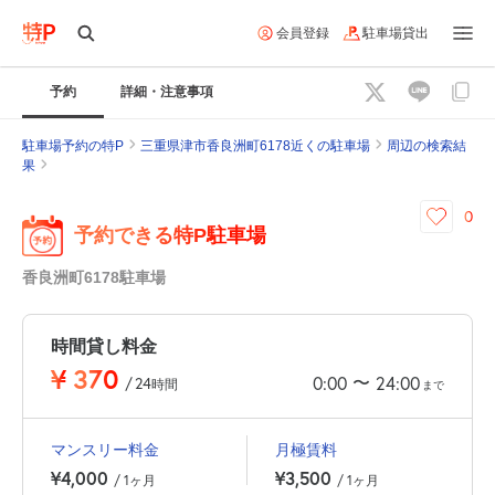
会員登録
駐車場貸出
予約
詳細・注意事項
駐車場予約の特P
三重県津市香良洲町6178近くの駐車場
周辺の検索結
果
0
予約できる特P駐車場
香良洲町6178駐車場
時間貸し料金
¥
370
〜
0:00
24:00
/
24
時間
まで
マンスリー料金
月極賃料
¥4,000
¥3,500
/ 1ヶ月
/ 1ヶ月