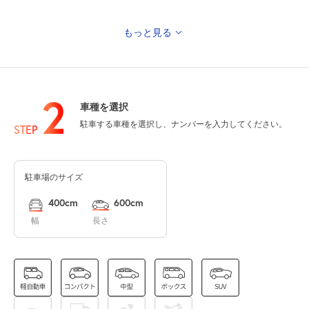
もっと見る
0:00～24:00
8月12日 (水)
¥370
空き3
2
車種を選択
0:00～24:00
駐車する車種を選択し、ナンバーを入力してください。
8月13日 (木)
¥370
STEP
空き3
駐車場のサイズ
0:00～24:00
8月14日 (金)
¥370
400cm
600cm
空き3
幅
長さ
0:00～24:00
8月15日 (土)
¥370
空き3