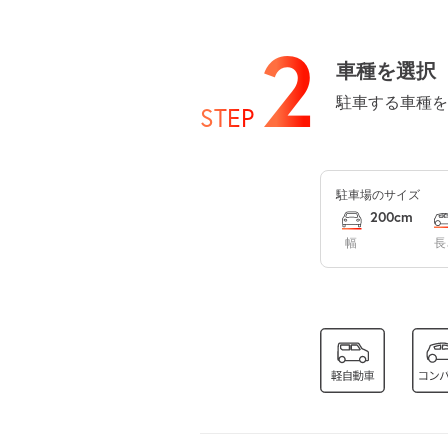
8月13日 (木)
2
車種を選択
駐車する車種を
STEP
8月14日 (金)
駐車場のサイズ
8月15日 (土)
200cm
幅
長
8月16日 (日)
8月17日 (月)