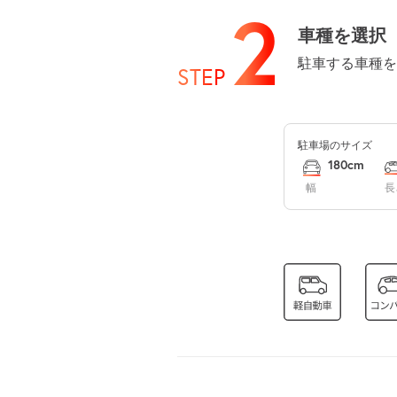
2
車種を選択
駐車する車種を
STEP
8月15日 (土)
駐車場のサイズ
8月16日 (日)
180cm
幅
長
8月17日 (月)
8月18日 (火)