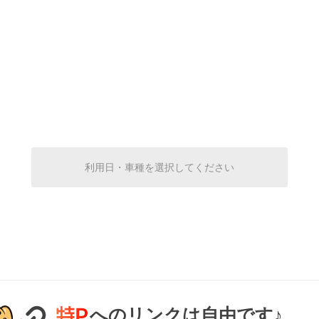
7:00～23:00
¥370
空き2
7:00～23:00
¥370
空き2
7:00～23:00
¥370
利用日・車種を選択してください
空き2
7:00～23:00
¥500
空き2
7:00～23:00
¥500
へのリンクは自由です♪