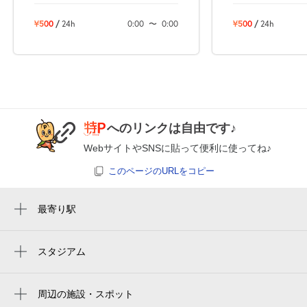
8月28日 (金)
¥550
¥500
/
24h
0:00
〜
0:00
¥500
/
24h
空き2
0:00～24:00
8月29日 (土)
¥550
空き1
へのリンクは自由です♪
0:00～24:00
8月30日 (日)
¥550
WebサイトやSNSに貼って便利に使ってね♪
空き1
このページのURLをコピー
0:00～24:00
最寄り駅
8月31日 (月)
¥550
羽倉崎駅
空き1
吉見ノ里駅
スタジアム
周辺にスタジアムが見つかりませんでした。
0:00～24:00
9月1日 (火)
¥440
周辺の施設・スポット
空き2