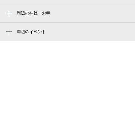
アートメモリアル増井
岸村歯科医院
0:00～24:00
周辺の神社・お寺
9月2日 (水)
¥440
周辺に神社・お寺が見つかりませんでした。
羽倉崎派出所
空き1
周辺のイベント
百日草 カフェとごはん
第4回 はぐら夕涼み会
0:00～24:00
アビオン
9月3日 (木)
¥440
スーパーコスモ羽倉崎店
空き1
泉佐野警察署羽倉崎交番
0:00～24:00
関空クラシック・ゴルフガーデン
9月4日 (金)
¥440
空き1
仕事
からくさスプリングホテル関西エアゲート
0:00～24:00
9月5日 (土)
¥500
泉佐野羽倉崎郵便局
空き1
エニタイムフィットネス 泉佐野店
0:00～24:00