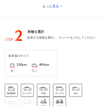
もっと見る
0:00～24:00
8月15日 (土)
¥550
満
2
車種を選択
0:00～24:00
駐車する車種を選択し、ナンバーを入力してください。
8月16日 (日)
STEP
¥550
満
駐車場のサイズ
0:00～24:00
8月17日 (月)
¥550
230cm
490cm
空き1
幅
長さ
0:00～24:00
8月18日 (火)
¥550
空き1
0:00～24:00