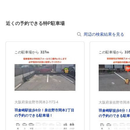
0:00～24:00
8月24日 (月)
¥550
近くの予約できる特P駐車場
空き2
周辺の検索結果を見る
0:00～24:00
8月25日 (火)
¥550
この駐車場から
327m
この駐車場から
33
空き2
0:00～24:00
8月26日 (水)
¥550
空き2
0:00～24:00
大阪府泉佐野市岡本2-1172-4
大阪府泉佐野市岡本2-1
8月27日 (木)
¥550
羽倉崎駅徒歩8分！泉佐野市岡本2丁目
羽倉崎駅徒歩8分！
空き2
の予約のできる駐車場！
の予約のできる駐車
0:00～24:00
軽
コ
中型
ボックス
SUV
大型車
トラック
原付
バイク
軽
コ
中型
ボックス
SU