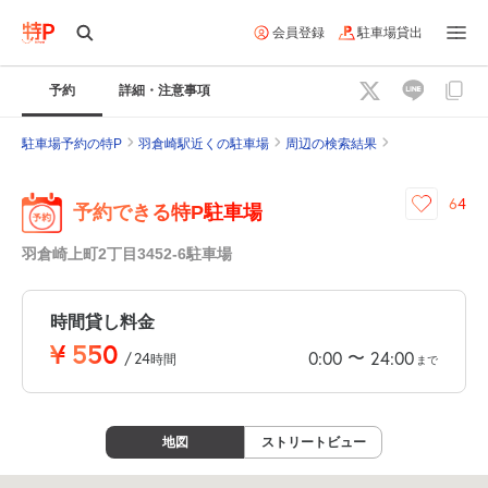
会員登録
駐車場貸出
予約
詳細・注意事項
駐車場予約の特P
羽倉崎駅近くの駐車場
周辺の検索結果
64
予約できる特P駐車場
羽倉崎上町2丁目3452-6駐車場
時間貸し料金
¥
550
〜
0:00
24:00
/
24
時間
まで
地図
ストリートビュー