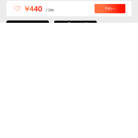
便利な特Pアプリを
¥440
予約へ
/
24h
ダウンロードしよう！
ここから「インストール」して、便利な特Pアプリを
公式 X
GETしよう
公式 Facebook
特P
会員・利用規約
特定商取引法について
プライバシーポリシー