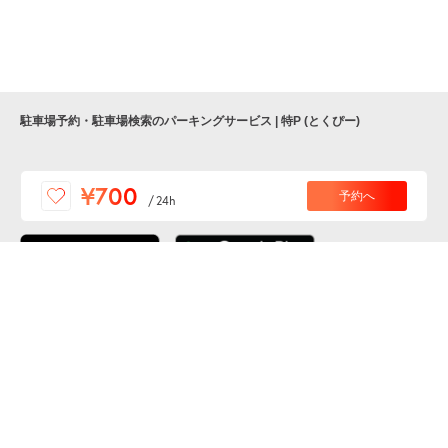
月極契約中
駐車場予約・駐車場検索のパーキングサービス | 特P (とくぴー)
便利な特Pアプリを
¥700
予約へ
/
24h
ダウンロードしよう！
ここから「インストール」して、便利な特Pアプリを
公式 X
GETしよう