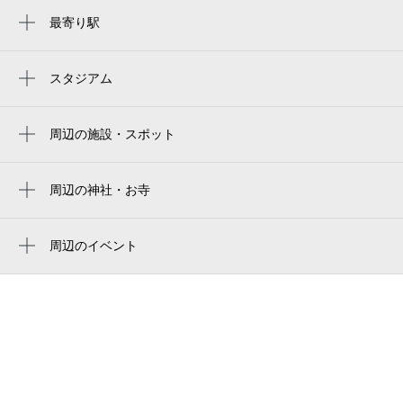
0:00～24:00
8月22日 (土)
¥870
最寄り駅
京成曳舟駅
月極契約中
曳舟駅
スタジアム
0:00～24:00
两国国技馆
小村井駅
8月23日 (日)
¥870
ryogoku kokugikan national sumo stadium
周辺の施設・スポット
月極契約中
東向島駅
有限会社大松染工場
ryogoku kokugikan national sumo arena
八広駅
0:00～24:00
社会福祉法人賛育会 墨田区特別養護老人
周辺の神社・お寺
東京両国国技館
8月24日 (月)
東あずま駅
¥870
ホームはなみずきホーム
周辺に神社・お寺が見つかりませんでした。
月極契約中
ryogoku kokugikan sumo arena
押上（スカイツリー前）駅
墨田区はなみずき在宅介護支援センター
周辺のイベント
葛飾区奥戸総合スポーツセンター陸上競技
お抹茶・お菓子と季節の移ろいを気軽に楽
押上〈スカイツリー前〉駅
八広中央公園
0:00～24:00
場
しむ 千穂菴 夏のお茶会（8月）
8月25日 (火)
¥870
墨田区立第三吾嬬小学校
お抹茶・お菓子と季節の移ろいを気軽に楽
月極契約中
ラピス曳舟
しむ 千穂菴 夏のお茶会（7月）
0:00～24:00
墨田八広三郵便局
8月26日 (水)
¥870
てるや