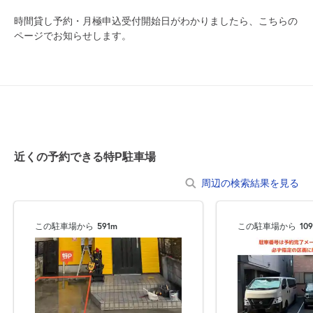
8月13日 (木)
¥870
時間貸し予約・月極申込受付開始日がわかりましたら、こちらの
月極契約中
ページでお知らせします。
0:00～24:00
8月14日 (金)
¥870
月極契約中
0:00～24:00
8月15日 (土)
¥870
近くの予約できる特P駐車場
月極契約中
周辺の検索結果を見る
0:00～24:00
8月16日 (日)
¥870
この駐車場から
591m
この駐車場から
10
月極契約中
0:00～24:00
8月17日 (月)
¥870
月極契約中