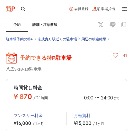
会員登録
駐車場貸出
予約
詳細・注意事項
駐車場予約の特P
京成曳舟駅近くの駐車場
周辺の検索結果
41
予約できる特P駐車場
八広3-18-10駐車場
時間貸し料金
¥
870
〜
0:00
24:00
/
24
時間
まで
マンスリー料金
月極賃料
¥16,000
¥15,000
/ 1ヶ月
/ 1ヶ月