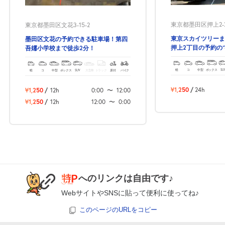
0:00～24:00
東京都墨田区押上2-2
東京都墨田区文花3-15-2
8月18日 (火)
¥870
東京スカイツリーま
墨田区文花の予約できる駐車場！第四
月極契約中
押上2丁目の予約の
吾嬬小学校まで徒歩2分！
軽
コ
中型
ボックス
SU
軽
コ
中型
ボックス
SUV
大型車
トラック
原付
バイク
0:00～24:00
8月19日 (水)
¥870
¥1,250
/
24h
¥1,250
/
12h
0:00
〜
12:00
月極契約中
¥1,250
/
12h
12:00
〜
0:00
0:00～24:00
8月20日 (木)
¥870
月極契約中
0:00～24:00
へのリンクは自由です♪
8月21日 (金)
¥870
WebサイトやSNSに貼って便利に使ってね♪
月極契約中
このページのURLをコピー