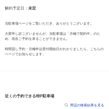
月極契約中
解約予定日：
未定
0:00～24:00
8月15日 (土)
¥1,750
当駐車場ページをご覧いただき、ありがとうございます。
月極契約中
大変申し訳ございませんが、当駐車場は「月極で契約中」のた
め、現在ご予約を承ることができません。
0:00～24:00
8月16日 (日)
¥1,750
時間貸し予約・月極申込受付開始日がわかりましたら、こちらの
月極契約中
ページでお知らせします。
0:00～24:00
8月17日 (月)
¥1,750
月極契約中
0:00～24:00
8月18日 (火)
¥1,750
近くの予約できる特P駐車場
月極契約中
周辺の検索結果を見る