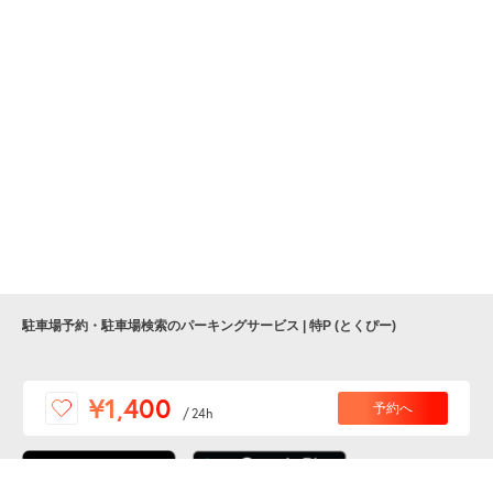
0:00～24:00
9月6日 (日)
¥1,600
月極契約中
0:00～24:00
9月7日 (月)
¥1,400
月極契約中
駐車場予約・駐車場検索のパーキングサービス | 特P (とくぴー)
便利な特Pアプリを
¥1,400
予約へ
/
24h
ダウンロードしよう！