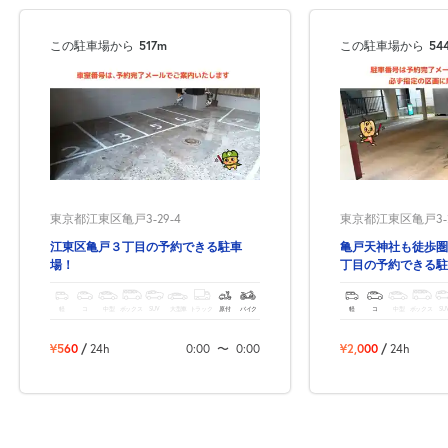
0:00～24:00
8月19日 (水)
¥1,750
この駐車場から
517m
この駐車場から
54
月極契約中
0:00～24:00
8月20日 (木)
¥1,750
月極契約中
0:00～24:00
東京都江東区亀戸3-29-4
東京都江東区亀戸3-2
8月21日 (金)
¥1,750
江東区亀戸３丁目の予約できる駐車
亀戸天神社も徒歩圏
月極契約中
場！
丁目の予約できる駐
軽
コ
中型
ボックス
SUV
大型車
トラック
原付
バイク
軽
コ
中型
ボックス
SU
0:00～24:00
8月22日 (土)
¥1,750
¥560
/
24h
0:00
〜
0:00
¥2,000
/
24h
月極契約中
0:00～24:00
8月23日 (日)
¥1,750