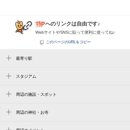
月極契約中
0:00～24:00
へのリンクは自由です♪
8月24日 (月)
¥1,750
WebサイトやSNSに貼って便利に使ってね♪
月極契約中
このページのURLをコピー
0:00～24:00
8月25日 (火)
¥1,750
最寄り駅
月極契約中
亀戸駅
錦糸町駅
スタジアム
0:00～24:00
两国国技馆
亀戸水神駅
8月26日 (水)
¥1,750
ryogoku kokugikan national sumo stadium
月極契約中
周辺の施設・スポット
小村井駅
ラーメン 菜苑
ryogoku kokugikan national sumo arena
押上（スカイツリー前）駅
0:00～24:00
秀和亀戸天神橋レジデンス
周辺の神社・お寺
東京両国国技館
8月27日 (木)
¥1,750
押上〈スカイツリー前〉駅
亀戸天神社
御徒町小岩線
月極契約中
ryogoku kokugikan sumo arena
東あずま駅