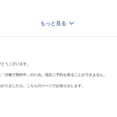
もっと見る
0:00～24:00
¥870
月極契約中
0:00～24:00
¥870
がとうございます。
月極契約中
は「月極で契約中」のため、現在ご予約を承ることができません。
0:00～24:00
¥870
わかりましたら、こちらのページでお知らせします。
月極契約中
0:00～24:00
¥870
月極契約中