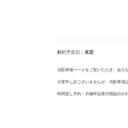
8月11日 (火)
山の日
未定
解約予定日：
8月12日 (水)
当駐車場ページをご覧いただき、あり
大変申し訳ございませんが、当駐車場
8月13日 (木)
時間貸し予約・月極申込受付開始日が
8月14日 (金)