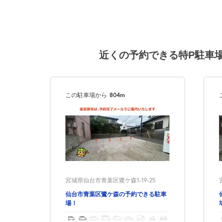
8月15日 (土)
近くの予約できる特P駐車
8月16日 (日)
この駐車場から
804m
8月17日 (月)
宮城県仙台市青葉区鷺ケ森1-19-25
8月18日 (火)
仙台市青葉区鷺ケ森の予約できる駐車
場！