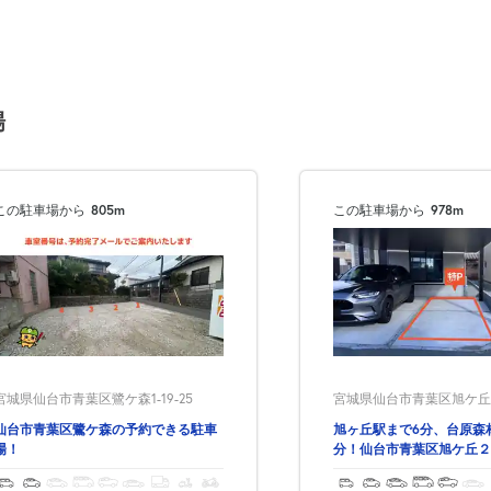
0:00～24:00
¥870
月極契約中
場
0:00～24:00
¥870
この駐車場から
805m
この駐車場から
978m
月極契約中
0:00～24:00
¥870
月極契約中
0:00～24:00
宮城県仙台市青葉区鷺ケ森1-19-25
宮城県仙台市青葉区旭ケ丘2-
¥870
仙台市青葉区鷺ケ森の予約できる駐車
旭ヶ丘駅まで6分、台原森林
月極契約中
場！
分！仙台市青葉区旭ケ丘２
できる駐車場！