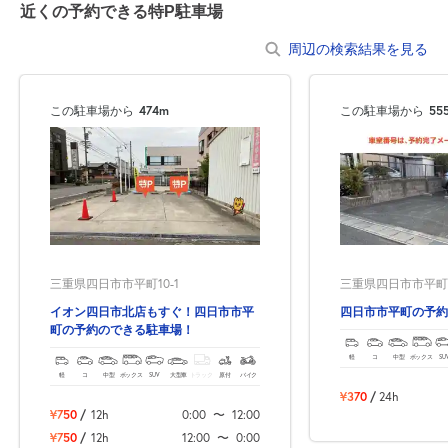
近くの予約できる特P駐車場
周辺の検索結果を見る
この駐車場から
474m
この駐車場から
55
三重県四日市市平町10-1
三重県四日市市平町3
イオン四日市北店もすぐ！四日市市平
四日市市平町の予約
町の予約のできる駐車場！
軽
コ
中型
ボックス
SU
軽
コ
中型
ボックス
SUV
大型車
トラック
原付
バイク
¥370
/
24h
¥750
/
12h
0:00
〜
12:00
¥750
/
12h
12:00
〜
0:00