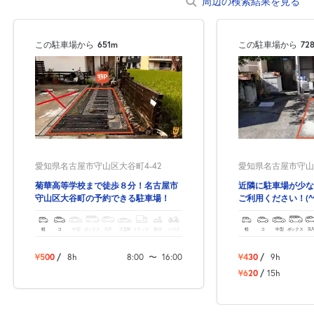
周辺の検索結果を見る
空き1
この駐車場から
651m
この駐車場から
72
7:30～20:00
8月23日 (日)
¥620
空き1
7:30～20:00
8月24日 (月)
¥620
空き1
愛知県名古屋市守山区大谷町4-42
愛知県名古屋市守山区
菊華高等学校まで徒歩８分！名古屋市
近隣に駐車場が少な
7:30～20:00
守山区大谷町の予約できる駐車場！
ご利用ください！(^^
8月25日 (火)
¥620
空き1
軽
コ
中型
ボックス
SUV
大型車
トラック
原付
バイク
軽
コ
中型
ボックス
SU
¥500
/
8h
8:00
〜
16:00
¥430
/
9h
7:30～20:00
8月26日 (水)
¥620
/
15h
¥620
空き1