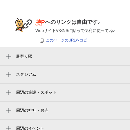
7:30～20:00
8月27日 (木)
¥620
空き1
へのリンクは自由です♪
WebサイトやSNSに貼って便利に使ってね♪
7:30～20:00
このページのURLをコピー
8月28日 (金)
¥620
空き1
最寄り駅
小幡駅
7:30～20:00
8月29日 (土)
¥620
喜多山駅
スタジアム
空き1
バンテリンドーム ナゴヤ（ナゴヤドーム）
瓢箪山駅
Vantelin Dome Nagoya
7:30～20:00
周辺の施設・スポット
川宮駅
8月30日 (日)
スポーツクラブ&スパ ルネサンス 名古屋小
¥620
名古屋巨蛋
幡
空き1
周辺の神社・お寺
vantelin dome nagoya（バンテリンドームナ
名古屋市守山文化小劇場
周辺に神社・お寺が見つかりませんでした。
ゴヤ）／ナドヤドーム
7:30～20:00
アクロス小幡
8月31日 (月)
¥620
반테린 돔 나고야
周辺のイベント