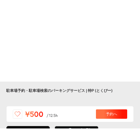
駐車場予約・駐車場検索のパーキングサービス | 特P (とくぴー)
便利な特Pアプリを
¥500
予約へ
/
12.5h
ダウンロードしよう！