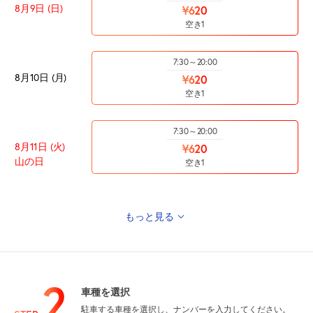
8月9日 (日)
¥620
空き1
7:30～20:00
8月10日 (月)
¥620
空き1
7:30～20:00
8月11日 (火)
¥620
山の日
空き1
もっと見る
7:30～20:00
8月12日 (水)
¥620
空き1
2
車種を選択
7:30～20:00
駐車する車種を選択し、ナンバーを入力してください。
8月13日 (木)