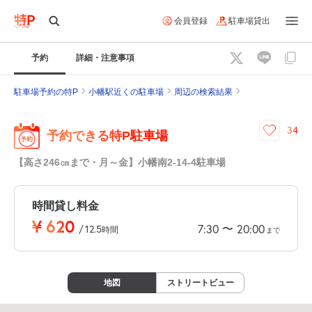
会員登録
駐車場貸出
予約
詳細・注意事項
駐車場予約の特P
小幡駅近くの駐車場
周辺の検索結果
34
予約できる特P駐車場
【高さ246㎝まで・月～金】小幡南2-14-4駐車場
時間貸し料金
¥
620
〜
7:30
20:00
/
12.5
時間
まで
地図
ストリートビュー