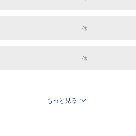
休
休
もっと見る
休
13:00～23:00