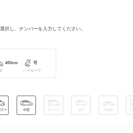
¥3,750
満
選択し、ナンバーを入力してください。
休
休
450cm
可
さ
ハイルーフ
休
休