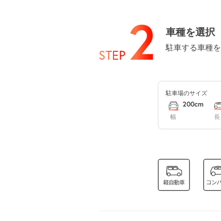
8月15日 (土)
2
車種を選択
駐車する車種を
STEP
8月16日 (日)
駐車場のサイズ
8月17日 (月)
200cm
幅
長
8月18日 (火)
8月19日 (水)