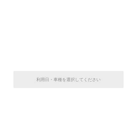
休
休
休
利用日・車種を選択してください
休