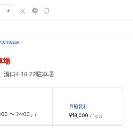
辺の検索結果
車場
口4-10-22駐車場
月極賃料
:00
〜
24:00
¥18,000
まで
/ 1ヶ月