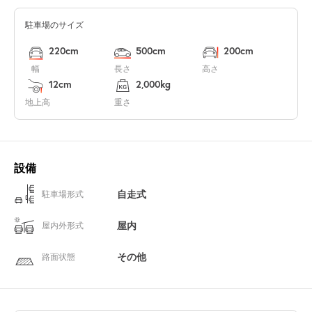
駐車場のサイズ
220cm
500cm
200cm
幅
長さ
高さ
12cm
2,000kg
地上高
重さ
設備
自走式
駐車場形式
屋内
屋内外形式
その他
路面状態