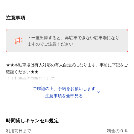
・長堀鶴見緑地線『心斎橋』駅 徒歩3分
・堺筋線『長堀橋』駅 徒歩4分
・長堀鶴見緑地線『長堀橋』駅 徒歩4分
注意事項
◎周辺施設
・心斎橋筋商店街 徒歩5分
・一度出庫すると、再駐車できない駐車場になり
・戎橋えびすばし 徒歩8分
ますのでご注意ください
・道頓堀 徒歩9分
◎周辺教育施設
★★本駐車場は有人対応の有人自走式になります。事前に下記をご
・大阪市立南小学校 徒歩1分
確認ください★★
・大阪市立南幼稚園 徒歩7分
【１】車両の制限について
・大阪市立南中学校 徒歩7分
駐車車両には制限がございますので、必ず事前にサイズをご確認く
ご確認の上、予約をお願いします
ださい。
注意事項を全部見る
輸入車やスポーツカーでタイヤが大きめの車両は、入庫出来ない場
合がございますのでご注意ください。
サイズ制限による入庫が出来なかった場合、当社および本駐車場は
返金を致しませんので、ご了承ください。
時間貸しキャンセル規定
※軽自動車であっても制限サイズを超える場合がございますので必
利用前日まで
料金の０％
ずご確認下さい。