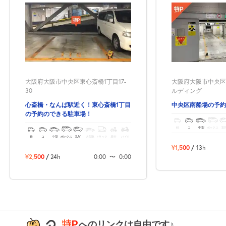
【4】入出庫について
特Ｐからの予約の場合、再度の入出庫は可能です。
再入庫希望の場合：一度出庫される際に、スタッフにお声がけいた
だき「証明書」をもらってください。
【5】提携割引券について
本駐車場が提携している施設の割引券はご利用できません。
大阪府大阪市中央区東心斎橋1丁目17-
大阪府大阪市中央区南
30
ルディング
心斎橋・なんば駅近く！東心斎橋1丁目
中央区南船場の予約
の予約のできる駐車場！
軽
コ
中型
ボックス
SU
軽
コ
中型
ボックス
SUV
大型車
トラック
原付
バイク
¥1,500
/
13h
¥2,500
/
24h
0:00
〜
0:00
へのリンクは自由です♪