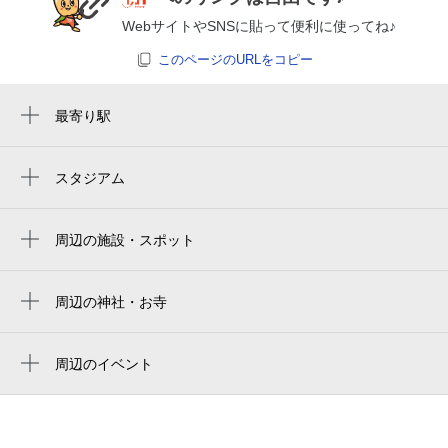
WebサイトやSNSに貼って便利に使ってね♪
このページのURLをコピー
最寄り駅
心斎橋駅
長堀橋駅
スタジアム
大阪京瓷巨蛋
四ツ橋駅
京瓷大阪巨蛋
周辺の施設・スポット
近鉄日本橋駅
liberty 心斎橋ビル
교세라 돔 오사카
日本橋駅
footrock&beers
周辺の神社・お寺
Kyocera Dome Osaka
大阪難波駅
豊弘院
中国料理 大成閣
京セラドーム大阪
なんば駅
信楽寺
周辺のイベント
猫カフェmocha（モカ）心斎橋店
キャプテン翼フィールド大阪梅田 in links
Kis-My-Ft2：The Couture（キスマイフット
西大橋駅
日本基督教団 島之内教会
umeda
bar theatre ludo
ツー ザ・クチュール）(心斎橋)
松屋町駅
日本基督教団 島之内教会
2983
南国フルーツアフタヌーンティーセット