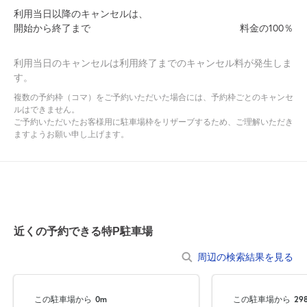
利用当日以降のキャンセルは、
※車両のサイズが規定内の場合でも、車両にルーフキャリア等を取
開始から終了まで
料金の100％
り付けていたり、物を積んでいる場合、
駐車できない場合がございます
※商業車両（緑ナンバー、黒ナンバー）は入庫出来ない場合が御座
利用当日のキャンセルは利用終了までのキャンセル料が発生しま
す。
います。あらかじめご了承くださいませ。
複数の予約枠（コマ）をご予約いただいた場合には、予約枠ごとのキャンセ
【２】ご利用方法（予約画面の提示）について
ルはできません。
ご予約いただいたお客様用に駐車場枠をリザーブするため、ご理解いただき
本駐車場は現地に到着し、入庫する際、特Ｐで予約している旨を管
ますようお願い申し上げます。
理人にお伝えし、予約画面をご提示下さい。
予約画面を提示いただけない場合、駐車場をご利用出来ない場合が
ございますのでご注意ください。
【３】（必須）利用者氏名、車名、ナンバー登録
本駐車場は、管理上、予約時に車名、ナンバー登録が必須となって
近くの予約できる特P駐車場
おります。
予約時は必ず利用者氏名、車名、ナンバー登録をお願い致します。
周辺の検索結果を見る
予約時に利用者氏名、車名、ナンバー登録がない場合、駐車場のご
利用ができない場合がございますのでご了承ください。
この駐車場から
0m
この駐車場から
29