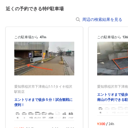
近くの予約できる特P駐車場
周辺の検索結果を見る
この駐車場から
47m
この駐車場から
13
愛知県稲沢市下津南山1-1-1タイキ稲沢
愛知県稲沢市下津南
駅前店
エントリオまで徒歩
エントリオまで徒歩５分！試合観戦に
南山の予約できる駐
便利！
軽
コ
中型
ボックス
SU
軽
コ
中型
ボックス
SUV
大型車
トラック
原付
バイク
¥300
/
24h