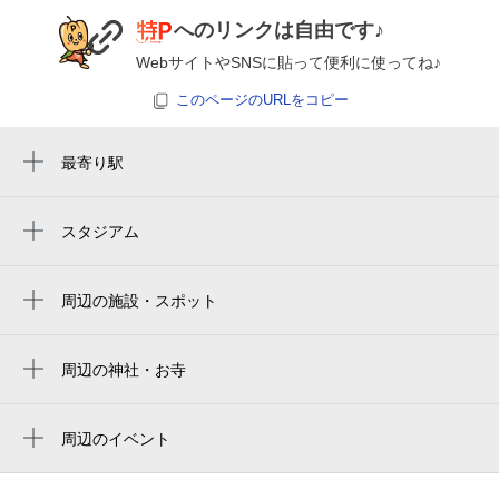
へのリンクは自由です♪
WebサイトやSNSに貼って便利に使ってね♪
このページのURLをコピー
最寄り駅
和田塚駅
鎌倉駅
スタジアム
みんなの鳩サブレースタジアム
由比ヶ浜駅
周辺の施設・スポット
ハルバル材木座
ハルバル商店
周辺の神社・お寺
實相寺
材木座公会堂
向福寺
周辺のイベント
maya
Too Hot To Be Cool Beach
向福寺
材木座たぶのき公園
Festival