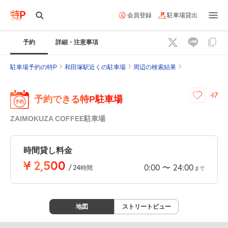
会員登録
駐車場貸出
予約
詳細・注意事項
駐車場予約の特P
和田塚駅近くの駐車場
周辺の検索結果
47
予約できる特P駐車場
ZAIMOKUZA COFFEE駐車場
時間貸し料金
¥
2,500
0:00
24:00
〜
/
24
時間
まで
地図
ストリートビュー