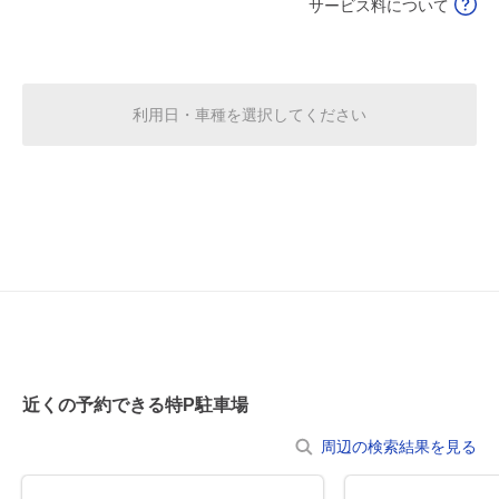
サービス料について
休
8月20日 (木)
利用日・車種を選択してください
休
8月21日 (金)
休
8月22日 (土)
休
8月23日 (日)
近くの予約できる特P駐車場
周辺の検索結果を見る