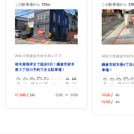
この駐車場から
125m
この駐車場から
21
神奈川県鎌倉市材木座3-17-11
神奈川県鎌倉市材木座6
材木座海岸まで徒歩5分！鎌倉市材木
鎌倉市材木座6丁目
座３丁目の予約できる駐車場！
車場！
軽
コ
中型
ボックス
SUV
大型車
トラック
原付
バイク
軽
コ
中型
ボックス
SU
¥1,500
/
24h
0:00
〜
0:00
¥620
/
4h
¥620
/
6h