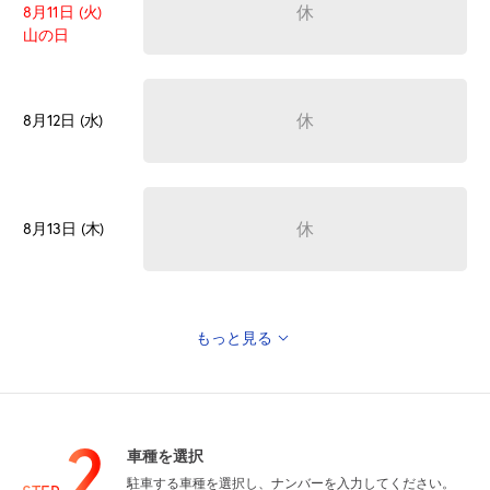
休
8月11日 (火)
山の日
休
8月12日 (水)
休
8月13日 (木)
もっと見る
休
8月14日 (金)
2
車種を選択
駐車する車種を選択し、ナンバーを入力してください。
休
8月15日 (土)