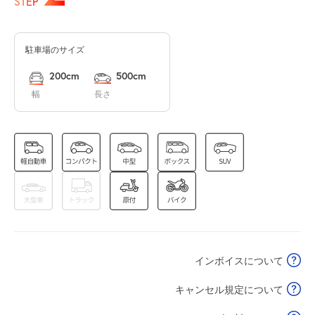
STEP
駐車場のサイズ
休
8月16日 (日)
200cm
500cm
幅
長さ
休
8月17日 (月)
0:00～24:00
8月18日 (火)
¥2,500
空き1
インボイスについて
0:00～24:00
8月19日 (水)
¥2,500
キャンセル規定について
空き1