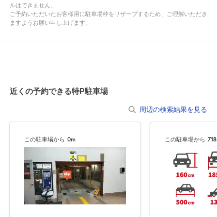
ルはできません。
ご予約いただいたお客様用に駐車場枠をリザーブするため、ご理解いただき
【２】ご利用方法（予約画面の提示）について
ますようお願い申し上げます。
本駐車場は現地に到着し、入庫する際、特Ｐで予約している旨を管
理人にお伝えし、予約画面をご提示下さい。
予約画面を提示いただけない場合、駐車場をご利用出来ない場合が
ございますのでご注意ください。
【３】（必須）利用者氏名、車名、ナンバー登録
近くの予約できる特P駐車場
本駐車場は、管理上、予約時に車名、ナンバー登録が必須となって
おります。
周辺の検索結果を見る
予約時は必ず利用者氏名、車名、ナンバー登録をお願い致します。
予約時に利用者氏名、車名、ナンバー登録がない場合、駐車場のご
利用ができない場合がございますのでご了承ください。
この駐車場から
0m
この駐車場から
71
【４】（重要）ご利用の時間について
7時～19時30分の間で入出庫をお願いします。19時30分～翌7時の
間は、入出庫が出来ませんのでご注意ください。
万が一19時30を過ぎてしまった場合には、現地にて超過料金の現
金精算が必要です。
詳細はオーナーメッセージにてご確認ください。