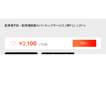
駐車場予約・駐車場検索のパーキングサービス | 特P (とくぴー)
便利な特Pアプリを
¥2,100
予約へ
/
12.5h
ダウンロードしよう！
ここから「インストール」して、便利な特Pアプリを
公式 X
GETしよう
公式 Facebook