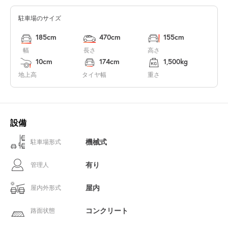
駐車場のサイズ
185cm
470cm
155cm
幅
長さ
高さ
10cm
174cm
1,500kg
地上高
タイヤ幅
重さ
設備
機械式
駐車場形式
有り
管理人
屋内
屋内外形式
コンクリート
路面状態