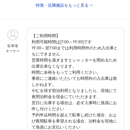
特徴・近隣施設をもっと見る
◇公共交通機関
・日比谷線『人形町』駅 徒歩2分
・浅草線『人形町』駅 徒歩2分
◎周辺施設
【ご利用時間】
・小網神社 徒歩2分
利用可能時間は[7:00～19:30]です
駐車場
19:30～翌7:00までは利用時間外のため入出庫と
・堀留町区民館 徒歩6分
オーナー
もにできません
・水天宮 徒歩8分
営業時間を過ぎますとシャッターを閉めるため
・明治座 徒歩11分
出庫出来なくなります。
・福徳神社 徒歩12分
時間に余裕をもってご利用ください。
・三越劇場 徒歩12分
事前にご連絡いただいても時間外の入出庫は致
・浜町公園 徒歩13分
しかねます。
やむを得ず宿泊利用となりましたら、現地にて
◎周辺教育施設
夜間泊料金を現金にていただきます。
・中央区立日本橋小学校 徒歩1分
翌日に出庫する場合は、必ず入庫時に係員にお
・中央区立久松小学校 徒歩9分
申し付けください
予約申込時間を超えて駐車し続けた場合、およ
び夜間駐車を希望される場合、泊料金を現地に
て係員にお支払いください