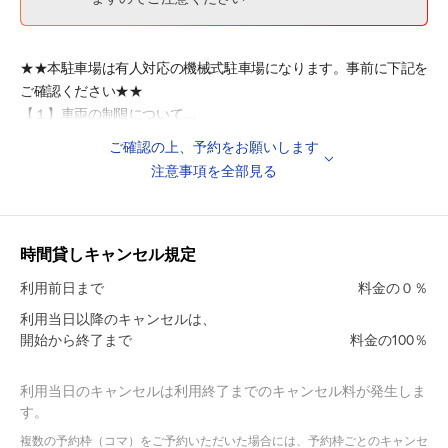
★★本駐車場は有人対応の機械式駐車場になります。事前に下記を
ご確認ください★★
【１】車両の制限について
駐車車両には制限がございますので、必ず事前にサイズをご確認く
ご確認の上、予約をお願いします
ださい。
注意事項を全部見る
輸入車やスポーツカーでタイヤが大きめの車両は、入庫出来ない場
合がございますのでご注意ください。
サイズ制限による入庫が出来なかった場合、当社および本駐車場は
返金を致しませんので、ご了承ください。
時間貸しキャンセル規定
※軽自動車であっても制限サイズを超える場合がございますので必
利用前日まで
料金の０％
ずご確認下さい。
利用当日以降のキャンセルは、
※車両のサイズが規定内の場合でも、車両にルーフキャリア等を取
開始から終了まで
料金の100％
り付けていたり、
物を積んでいる場合は入庫不可となります。
※商業車両（緑ナンバー、黒ナンバー）は入庫不可となります。
利用当日のキャンセルは利用終了までのキャンセル料が発生しま
す。
※車検証のお車の幅のサイズに、ミラーの部分は含まれていませ
ん。ミラーのサイズを考慮の上、ご予約下さい。
複数の予約枠（コマ）をご予約いただいた場合には、予約枠ごとのキャンセ