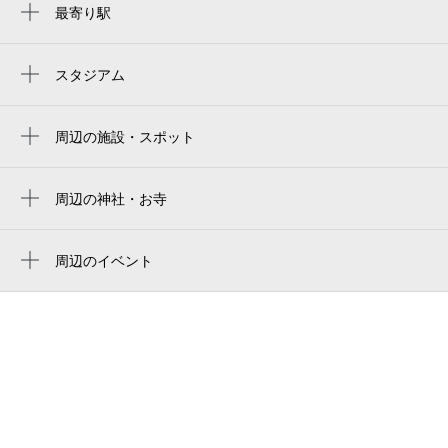
最寄り駅
人形町駅
水天宮前駅
スタジアム
两国国技馆
茅場町駅
ryogoku kokugikan national sumo stadium
周辺の施設・スポット
小伝馬町駅
（株）麻業会館
ryogoku kokugikan national sumo arena
三越前駅
オープンレジデンシア日本橋人形町
周辺の神社・お寺
東京両国国技館
浜町駅
小網神社
nihonbashi elementary school
ryogoku kokugikan sumo arena
日本橋駅
大観音寺
周辺のイベント
中央区立日本橋小学校
御殿下記念館
かつらふくまるの子どもだけ寄席（那覇市
馬喰横山駅
大真寺
local deli
公演）
東京巨蛋
新日本橋駅
茶の木神社
日本橋社会教育会館
かつらふくまるの子どもだけ寄席（東
tokyo dome
東日本橋駅
京）
日本橋小学校温水プール
东京巨蛋
馬喰町駅
みんなで鉄道模型を走らせよう！in 水天宮
k音楽院 日本橋人形町教室
前（8月）
도쿄 돔
神田駅
区立日本橋社会教育会館