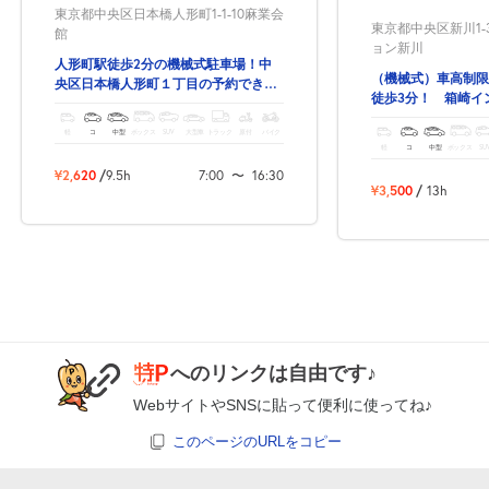
東京都中央区日本橋人形町1-1-10麻業会
東京都中央区新川1-
館
【５】入出庫について
ョン新川
人形町駅徒歩2分の機械式駐車場！中
特Ｐからの予約の場合、再度の入出庫は出来ません。
（機械式）車高制限
央区日本橋人形町１丁目の予約できる
一度出庫してしまうと、再入庫はできませんのでご注意ください。
徒歩3分！ 箱崎イ
駐車場！
ら車で2分です！
軽
コ
中型
ボックス
SUV
大型車
トラック
原付
バイク
【６】提携割引券について
軽
コ
中型
ボックス
SU
本駐車場が提携している施設の割引券はご利用できません。
¥2,620
/
9.5h
7:00
〜
16:30
¥3,500
/
13h
へのリンクは自由です♪
WebサイトやSNSに貼って便利に使ってね♪
このページのURLをコピー