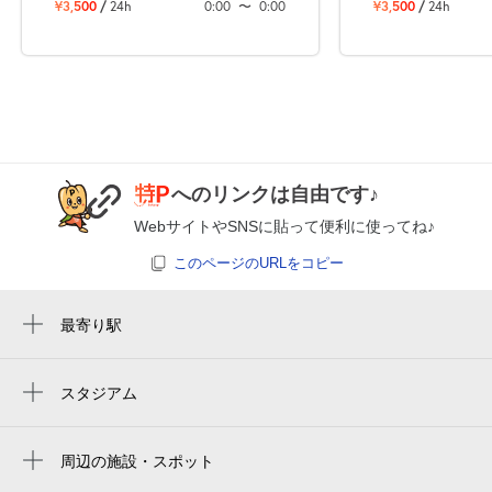
空き4
¥3,500
/
24h
0:00
〜
0:00
¥3,500
/
24h
休
8月27日 (木)
休
へのリンクは自由です♪
8月28日 (金)
WebサイトやSNSに貼って便利に使ってね♪
このページのURLをコピー
14:00～24:00
8月29日 (土)
¥3,500
最寄り駅
満
久寿川駅
甲子園駅
スタジアム
休
8月30日 (日)
阪神タイガースショップ 阪神甲子園球場 一
鳴尾駅
塁ショップ
周辺の施設・スポット
今津駅
Hanshin Koshien Stadium
くさの整形外科クリニック