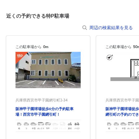
14:00～24:00
8月22日 (土)
¥4,500
近くの予約できる特P駐車場
空き4
周辺の検索結果を見る
休
8月23日 (日)
この駐車場から
0m
この駐車場から
50
休
8月24日 (月)
兵庫県西宮市甲子園網引町2-34
兵庫県西宮市甲子園網
休
8月25日 (火)
阪神甲子園球場徒歩6分の予約駐車
阪神甲子園球場徒歩
場！西宮市甲子園網引町！
網引町の予約のでき
14:00～24:00
軽
コ
中型
ボックス
SUV
大型車
トラック
原付
バイク
軽
コ
中型
ボックス
SU
8月26日 (水)
¥1,250