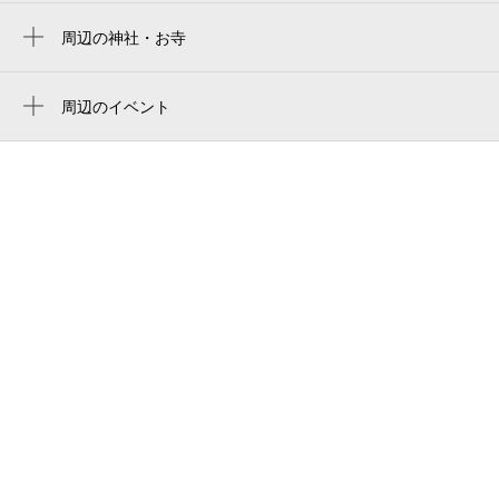
한신 고시엔 구장
休
8月31日 (月)
アサヒ写真店（西宮市）
周辺の神社・お寺
周辺に神社・お寺が見つかりませんでした。
koshien stadium
cafe ココカラ∞
阪神甲子園球場
周辺のイベント
甲子園テニススクール
音に包まれて心と身体を整える サウンド
休
9月1日 (火)
阪神甲子园球场
甲子園アーバンライフ
ヒーリングヨガ体験会
武庫川女子大学総合スタジアム
網引公園
キッザニア甲子園 期間限定「化石発掘現
場」
阪神鳴尾浜球場
14:00～24:00
甲子園テニスクラブ
9月2日 (水)
¥1,000
キッザニア甲子園「キッザニア サマー
amagasaki sports forest
ビジネスホテル リッツ甲子園
空き4
2026 限定アクティビティ」
ホテルリッツ甲子園
キッザニア甲子園 期間限定「花火工
房」
甲子園アニマルクリニック
休
9月3日 (木)
まっつんパワーモータース
ホテル甲子園
休
9月4日 (金)