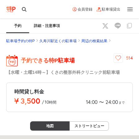
会員登録
駐車場貸出
予約
詳細・注意事項
駐車場予約の特P
久寿川駅近くの駐車場
周辺の検索結果
514
予約できる特P駐車場
【水曜・土曜14時～】くさの整形外科クリニック前駐車場
時間貸し料金
¥
3,500
14:00
24:00
〜
/
10
時間
まで
地図
ストリートビュー