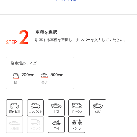
休
8月13日 (木)
2
車種を選択
駐車する車種を選択し、ナンバーを入力してください。
休
8月14日 (金)
STEP
駐車場のサイズ
14:00～24:00
8月15日 (土)
¥3,500
200cm
500cm
空き1
幅
長さ
休
8月16日 (日)
休
8月17日 (月)