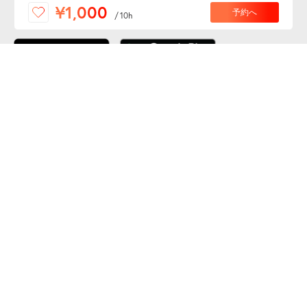
便利な特Pアプリを
¥1,000
予約へ
/
10h
ダウンロードしよう！
ここから「インストール」して、便利な特Pアプリを
公式 X
GETしよう
公式 Facebook
特P
会員・利用規約
特定商取引法について
プライバシーポリシー