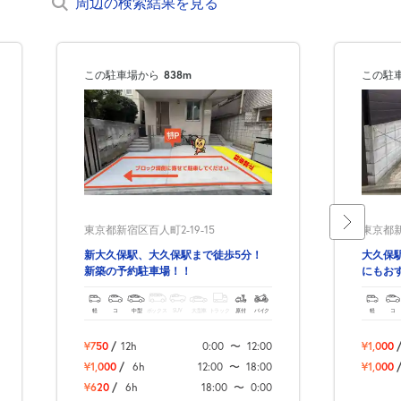
周辺の検索結果を見る
この駐車場から
838m
この駐
東京都新宿区百人町2-19-15
東京都新
新大久保駅、大久保駅まで徒歩5分！
大久保
新築の予約駐車場！！
にもお
軽
コ
中型
ボックス
SUV
大型車
トラック
原付
バイク
軽
コ
¥750
/
12h
0:00
〜
12:00
¥1,000
¥1,000
/
6h
12:00
〜
18:00
¥1,000
¥620
/
6h
18:00
〜
0:00