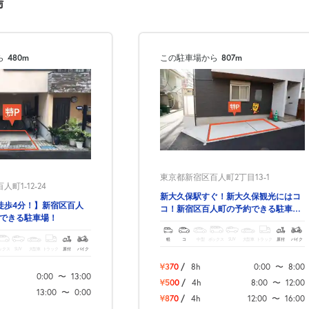
場
0:00～24:00
¥1,870
ら
480m
この駐車場から
807m
月極契約中
0:00～24:00
¥1,870
月極契約中
0:00～24:00
東京都新宿区百人町2丁目13-1
¥1,870
町1-12-24
新大久保駅すぐ！新大久保観光にはコ
月極契約中
徒歩4分！】新宿区百人
コ！新宿区百人町の予約できる駐車
約できる駐車場！
場！
0:00～24:00
軽
コ
中型
ボックス
SUV
大型車
トラック
原付
バイク
ックス
SUV
大型車
トラック
原付
バイク
¥1,870
¥370
/
8h
0:00
〜
8:00
月極契約中
0:00
〜
13:00
¥500
/
4h
8:00
〜
12:00
13:00
〜
0:00
¥870
/
4h
12:00
〜
16:00
0:00～24:00