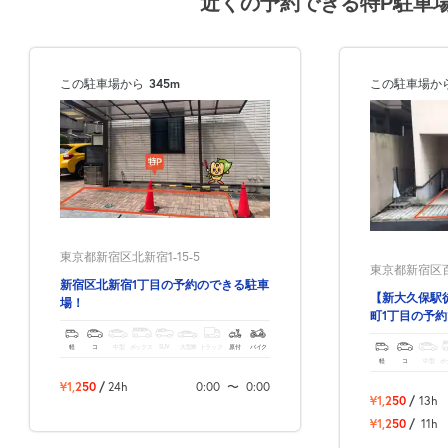
近くの予約できる特P駐車
8月16日 (日)
この駐車場から
345m
この駐車場か
8月17日 (月)
東京都新宿区北新宿1-15-5
8月18日 (火)
東京都新宿区百人
新宿区北新宿1丁目の予約のできる駐車
【新大久保駅
場！
町1丁目の予
軽
コ
中型
ボックス
SUV
大型車
トラック
原付
バイク
軽
コ
中型
ボ
8月19日 (水)
¥1,250
/
24h
0:00
〜
0:00
¥1,250
/
13h
¥1,250
/
11h