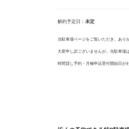
8月11日 (火)
山の日
未定
解約予定日：
8月12日 (水)
当駐車場ページをご覧いただき、あり
大変申し訳ございませんが、当駐車場
8月13日 (木)
時間貸し予約・月極申込受付開始日が
8月14日 (金)
8月15日 (土)