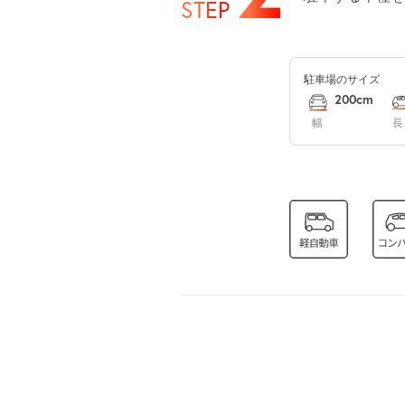
STEP
8月14日 (金)
駐車場のサイズ
8月15日 (土)
200cm
幅
長
8月16日 (日)
8月17日 (月)
8月18日 (火)