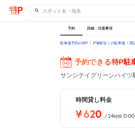
スポット名・地名
予約
詳細・注意事項
駐車場予約の特P
戸塚駅近くの駐車場
周
予約できる特P駐
サンシテイグリーンハイツ
時間貸し料金
¥
620
24
0:00
/
時間