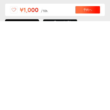
便利な特Pアプリを
¥1,000
予約へ
/
10h
ダウンロードしよう！
ここから「インストール」して、便利な特Pアプリを
公式 X
GETしよう
公式 Facebook
特P
会員・利用規約
特定商取引法について