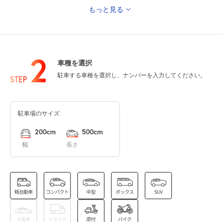
もっと見る
14:00～24:00
8月15日 (土)
¥3,500
空き2
2
車種を選択
駐車する車種を選択し、ナンバーを入力してください。
8月16日 (日)
休
STEP
駐車場のサイズ
8月17日 (月)
休
200cm
500cm
幅
長さ
8月18日 (火)
休
14:00～24:00