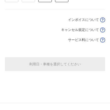
8月19日 (水)
¥3,500
空き3
インボイスについて
8月20日 (木)
休
キャンセル規定について
サービス料について
8月21日 (金)
休
利用日・車種を選択してください
14:00～24:00
8月22日 (土)
¥4,500
空き3
8月23日 (日)
休