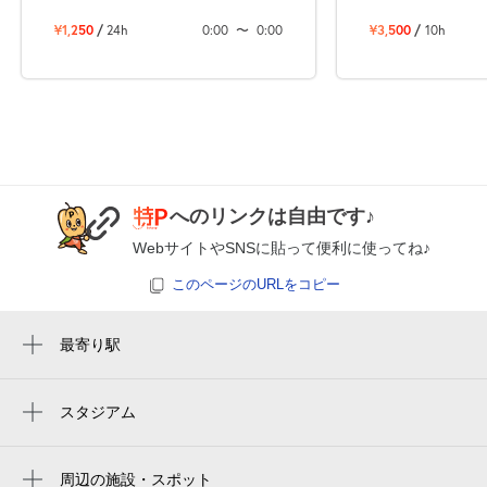
8月28日 (金)
休
¥1,250
/
24h
0:00
〜
0:00
¥3,500
/
10h
14:00～24:00
8月29日 (土)
¥3,500
満
へのリンクは自由です♪
8月30日 (日)
休
WebサイトやSNSに貼って便利に使ってね♪
このページのURLをコピー
8月31日 (月)
休
最寄り駅
久寿川駅
甲子園駅
スタジアム
9月1日 (火)
休
阪神タイガースショップ 阪神甲子園球場 一
今津駅
塁ショップ
周辺の施設・スポット
鳴尾駅