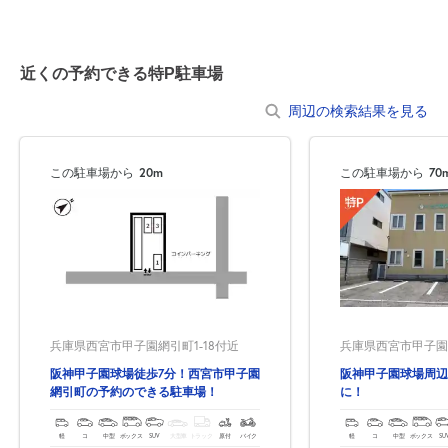
8月24日 (月)
休
近くの予約できる特P駐車場
周辺の検索結果を見る
8月25日 (火)
休
この駐車場から
20m
この駐車場から
70
14:00～24:00
8月26日 (水)
¥1,250
空き3
兵庫県西宮市甲子園網引町1-18付近
兵庫県西宮市甲子園網
8月27日 (木)
休
阪神甲子園球場徒歩7分！西宮市甲子園
阪神甲子園球場周辺
網引町の予約のできる駐車場！
に！
軽
コ
中型
ボックス
SUV
大型車
トラック
原付
バイク
軽
コ
中型
ボックス
SU