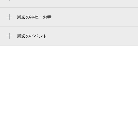
Hanshin Koshien Stadium
くさの整形外科クリニック
14:00～24:00
한신 고시엔 구장
アサヒ写真店（西宮市）
9月2日 (水)
¥1,000
周辺の神社・お寺
空き3
周辺に神社・お寺が見つかりませんでした。
koshien stadium
cafe ココカラ∞
阪神甲子園球場
周辺のイベント
甲子園テニススクール
音に包まれて心と身体を整える サウンド
9月3日 (木)
休
阪神甲子园球场
ビジネスホテル リッツ甲子園
ヒーリングヨガ体験会
武庫川女子大学総合スタジアム
ホテルリッツ甲子園
キッザニア甲子園 期間限定「化石発掘現
場」
阪神鳴尾浜球場
甲子園テニスクラブ
9月4日 (金)
休
キッザニア甲子園「キッザニア サマー
amagasaki sports forest
甲子園アーバンライフ
2026 限定アクティビティ」
網引公園
キッザニア甲子園 期間限定「花火工
14:00～24:00
房」
ホテル甲子園
9月5日 (土)
¥3,500
満
まんまるみかん
カルミア・甲子園
9月6日 (日)