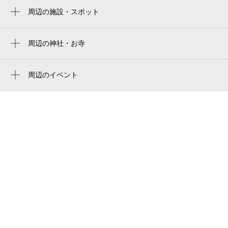
yokohama stadium right-field seat
周辺の施設・スポット
新高島駅
7:00～23:00
kdx 横浜みなとみらいタワー
8月29日 (土)
¥7,000
yokohama stadium
馬車道駅
空き3
三菱重工横浜ビル
周辺の神社・お寺
横浜スタジアム 3塁側内野席
戸部駅
周辺に神社・お寺が見つかりませんでした。
三菱みなとみらい技術館
横滨球场
7:00～23:00
日ノ出町駅
周辺のイベント
8月30日 (日)
¥7,000
tkpみなとみらいカンファレンスセンター
ハマスタ
0歳からのわくわく音楽コンサート
平沼橋駅
空き2
三菱重工エンジニアリング株式会社 横浜本
COCOHEと遊ぼう！ mini夏
横浜スタジアム
横浜駅
社
0歳からシニアまで・よこはまみんなの音楽
7:00～23:00
橫濱棒球場
日本大通り駅
海上災害防止センター
体験広場 夏休み特別企画「ピーターと
8月31日 (月)
¥3,000
狼」楽器探検隊
橫濱球場
空き3
関内駅
スマイル・ポート
毛利悠子 Recompose — 第60回ヴェネ
NHK Spring Mitsuzawa Football Stadium
三菱みなとみらい技術館
チア・ビエンナーレ日本館帰国展
7:00～23:00
nippatsu mitsuzawa stadium
9月1日 (火)
¥3,000
三菱重工横浜ビル shopping plaza
名探偵コナンカフェ in 神奈川
空き3
日本发条三泽球场
kdx 横浜みなとみらいタワー shoppingplaza
没入型体験イベント：ウルトラマン スト
ーリーダイブ展
西区地域子育て支援拠点 スマイル・ポート
7:00～23:00
9月2日 (水)