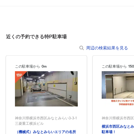
7:00～23:00
8月20日 (木)
¥3,000
空き3
近くの予約できる特P駐車場
7:00～23:00
8月21日 (金)
¥3,000
周辺の検索結果を見る
空き3
この駐車場から
0m
この駐車場から
15
7:00～23:00
8月22日 (土)
¥7,000
空き3
7:00～23:00
8月23日 (日)
¥7,000
空き2
神奈川県横浜市西区みなとみらい3-3-1
神奈川県横浜市西区
三菱重工横浜ビル
横浜市西区みなとみ
7:00～23:00
（機械式）みなとみらいエリアの名所
駐車場！