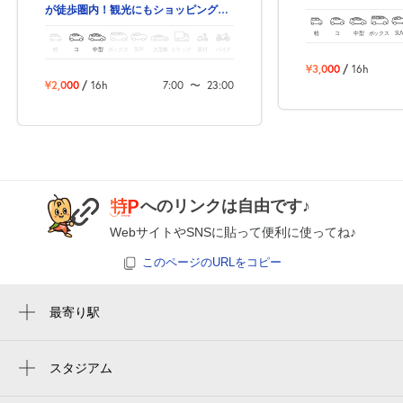
8月24日 (月)
¥3,000
が徒歩圏内！観光にもショッピングに
満
も便利！ぜひご利用下さい。
軽
コ
中型
ボックス
SU
軽
コ
中型
ボックス
SUV
大型車
トラック
原付
バイク
¥3,000
/
16h
7:00～23:00
¥2,000
/
16h
7:00
〜
23:00
8月25日 (火)
¥3,000
空き3
7:00～23:00
8月26日 (水)
¥3,000
空き3
へのリンクは自由です♪
WebサイトやSNSに貼って便利に使ってね♪
7:00～23:00
このページのURLをコピー
8月27日 (木)
¥3,000
空き3
最寄り駅
みなとみらい駅
7:00～23:00
8月28日 (金)
¥3,000
桜木町駅
スタジアム
空き3
横浜スタジアム右ウィング席
高島町駅