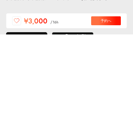
便利な特Pアプリを
¥3,000
予約へ
/
16h
ダウンロードしよう！
ここから「インストール」して、便利な特Pアプリを
公式 X
GETしよう
公式 Facebook
特P
会員・利用規約