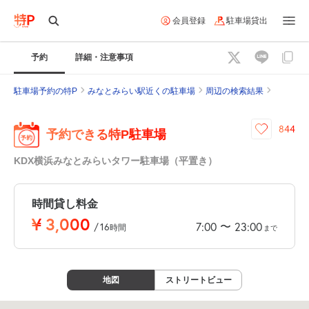
会員登録
駐車場貸出
予約
詳細・注意事項
駐車場予約の特P
みなとみらい駅近くの駐車場
周辺の検索結果
844
予約できる特P駐車場
KDX横浜みなとみらいタワー駐車場（平置き）
時間貸し料金
¥
3,000
〜
7:00
23:00
/
16
時間
まで
地図
ストリートビュー