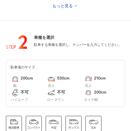
もっと見る
7:00～23:00
8月11日 (火)
¥7,000
山の日
空き2
2
車種を選択
7:00～23:00
駐車する車種を選択し、ナンバーを入力してください。
8月12日 (水)
¥3,000
STEP
空き1
駐車場のサイズ
7:00～23:00
8月13日 (木)
¥7,000
200cm
530cm
210cm
空き2
幅
長さ
高さ
不可
不可
200cm
7:00～23:00
ハイルーフ
ローダウン
タイヤ幅
8月14日 (金)
¥7,000
空き2
7:00～23:00