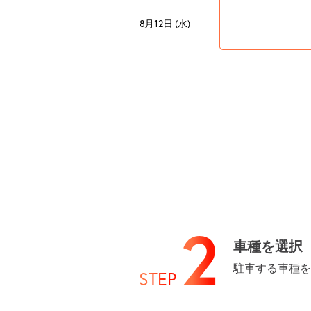
8月12日 (水)
8月13日 (木)
8月14日 (金)
2
車種を選択
駐車する車種を
STEP
8月15日 (土)