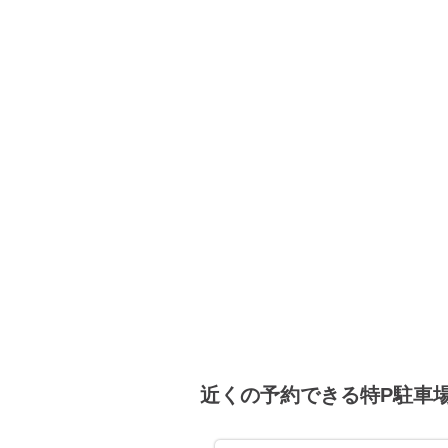
8月21日 (金)
8月22日 (土)
8月23日 (日)
近くの予約できる特P駐車
8月24日 (月)