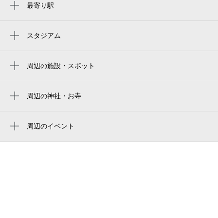
最寄り駅
小川町駅
0:00～24:00
8月22日 (土)
¥620
スタジアム
周辺にスタジアムが見つかりませんでした。
月極契約中
周辺の施設・スポット
0:00～24:00
小川みどりが丘郵便局
8月23日 (日)
¥620
みどりが丘 自治会館
月極契約中
周辺の神社・お寺
周辺に神社・お寺が見つかりませんでした。
みどりが丘中央公園
0:00～24:00
周辺のイベント
さくら会館
8月24日 (月)
¥620
周辺にイベントが見つかりませんでした。
月極契約中
小川町立みどりが丘小学校
0:00～24:00
8月25日 (火)
¥620
月極契約中