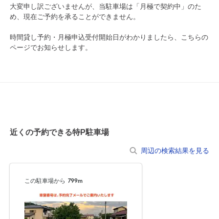
大変申し訳ございませんが、当駐車場は「月極で契約中」のた
め、現在ご予約を承ることができません。
0:00～24:00
8月13日 (木)
¥620
時間貸し予約・月極申込受付開始日がわかりましたら、こちらの
月極契約中
ページでお知らせします。
0:00～24:00
8月14日 (金)
¥620
月極契約中
0:00～24:00
8月15日 (土)
¥620
近くの予約できる特P駐車場
月極契約中
周辺の検索結果を見る
0:00～24:00
8月16日 (日)
¥620
この駐車場から
799m
月極契約中
0:00～24:00