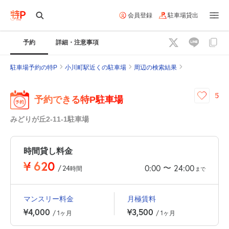
会員登録
駐車場貸出
予約
詳細・注意事項
駐車場予約の特P
小川町駅近くの駐車場
周辺の検索結果
5
予約できる特P駐車場
みどりが丘2-11-1駐車場
時間貸し料金
¥
620
〜
0:00
24:00
/
24
時間
まで
マンスリー料金
月極賃料
¥4,000
¥3,500
/ 1ヶ月
/ 1ヶ月