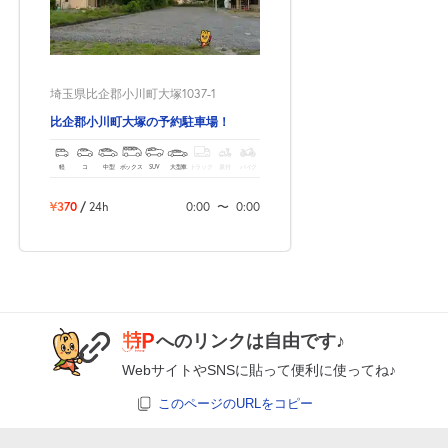
8月17日 (月)
¥620
月極契約中
0:00～24:00
埼玉県比企郡小川町大塚1037-1
8月18日 (火)
¥620
比企郡小川町大塚の予約駐車場！
月極契約中
軽
コ
中型
ボックス
SUV
大型車
トラック
原付
バイク
0:00～24:00
¥370
/
24h
0:00
〜
0:00
8月19日 (水)
¥620
月極契約中
0:00～24:00
8月20日 (木)
¥620
へのリンクは自由です♪
月極契約中
WebサイトやSNSに貼って便利に使ってね♪
0:00～24:00
このページのURLをコピー
8月21日 (金)
¥620
月極契約中