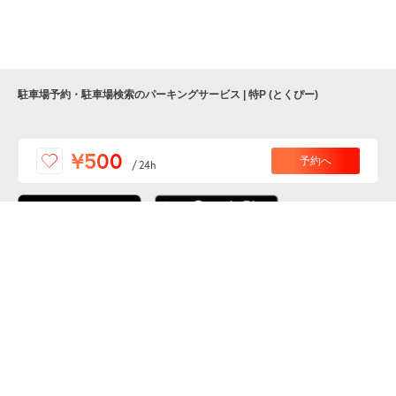
0:00～24:00
9月4日 (金)
¥500
月極契約中
駐車場予約・駐車場検索のパーキングサービス | 特P (とくぴー)
便利な特Pアプリを
¥500
予約へ
/
24h
ダウンロードしよう！
ここから「インストール」して、便利な特Pアプリを
公式 X
GETしよう
公式 Facebook