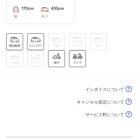
8月16日 (日)
¥370
170cm
430cm
空き1
幅
長さ
0:00～24:00
8月17日 (月)
¥370
空き1
0:00～24:00
8月18日 (火)
¥370
空き1
インボイスについて
0:00～24:00
8月19日 (水)
¥370
キャンセル規定について
空き1
サービス料について
0:00～24:00
8月20日 (木)
¥370
空き1