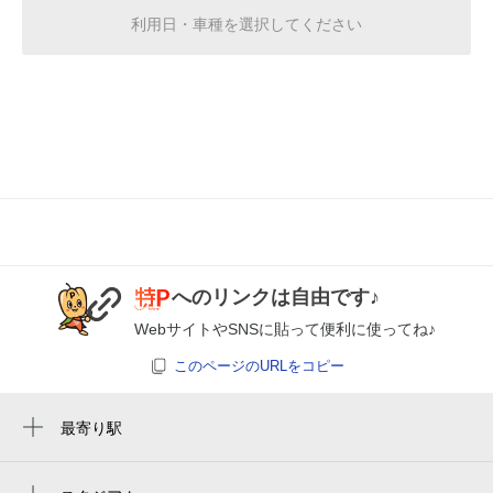
利用日・車種を選択してください
0:00～24:00
8月21日 (金)
¥370
空き1
0:00～24:00
8月22日 (土)
¥370
空き1
0:00～24:00
8月23日 (日)
¥370
へのリンクは自由です♪
空き1
WebサイトやSNSに貼って便利に使ってね♪
このページのURLをコピー
0:00～24:00
8月24日 (月)
¥370
空き1
最寄り駅
宇野気駅
0:00～24:00