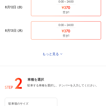
0:00～24:00
8月12日 (水)
¥370
空き1
0:00～24:00
8月13日 (木)
¥370
空き1
もっと見る
0:00～24:00
8月14日 (金)
¥370
空き1
2
車種を選択
0:00～24:00
駐車する車種を選択し、ナンバーを入力してください。
8月15日 (土)
STEP
¥370
空き1
駐車場のサイズ
0:00～24:00