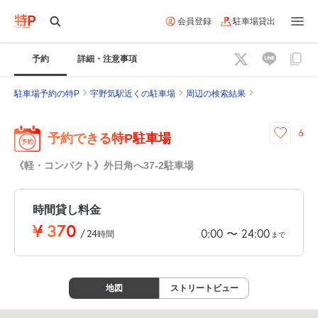
会員登録
駐車場貸出
予約
詳細・注意事項
駐車場予約の特P
宇野気駅近くの駐車場
周辺の検索結果
6
予約できる特P駐車場
《軽・コンパクト》外日角へ37-2駐車場
時間貸し料金
¥
370
0:00
24:00
〜
/
24
時間
まで
地図
ストリートビュー