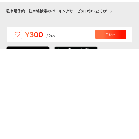
駐車場予約・駐車場検索のパーキングサービス | 特P (とくぴー)
便利な特Pアプリを
¥300
予約へ
/
24h
ダウンロードしよう！
ここから「インストール」して、便利な特Pアプリを
公式 X
GETしよう
公式 Facebook
特P