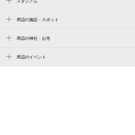
スタジアム
8月25日 (火)
¥370
周辺にスタジアムが見つかりませんでした。
空き1
周辺の施設・スポット
外日角郵便局
0:00～24:00
8月26日 (水)
¥370
民宿きくのや
周辺の神社・お寺
空き1
因託寺
外日角公民館
住吉神社
周辺のイベント
0:00～24:00
白尾公民館
周辺にイベントが見つかりませんでした。
8月27日 (木)
¥370
友楽荘
空き1
友楽荘 予約受付
0:00～24:00
うみべのやど
8月28日 (金)
¥370
空き1
秋浜公民館
0:00～24:00
8月29日 (土)
¥370
空き1