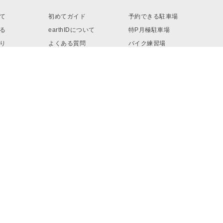
て
初めてガイド
予約できる駐車場
る
earthIDについて
特P月極駐車場
り
よくある質問
バイク練習場
ロード
お問い合わせ
リンク・素材
予約へ