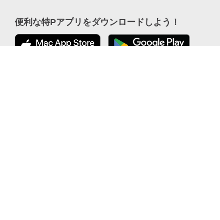
便利な特Pアプリを
ダウンロードしよう！
¥500
公式 X
/
8h
ここから「インストール」して、
便利な特PアプリをGETしよう
公式 Facebook
カーシェアをもっとフリーに｜EARTHCAR (アースカー)