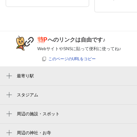
0:00～24:00
8月25日 (火)
¥500
空き1
へのリンクは自由です♪
0:00～24:00
WebサイトやSNSに貼って便利に使ってね♪
8月26日 (水)
¥500
満
このページのURLをコピー
0:00～24:00
最寄り駅
8月27日 (木)
¥500
卸町駅
空き1
宮城野原駅
スタジアム
rakuten mobile saikyo park miyagi
薬師堂駅
0:00～24:00
8月28日 (金)
¥500
楽天モバイル 最強パーク宮城
周辺の施設・スポット
陸前原ノ町駅
空き1
仙台市役所 宮城野区コミュニティ・セン
楽天モバイルパーク宮城
苦竹駅
ター宮城野コミュニティ・センター
周辺の神社・お寺
Rakuten Seimei Park Miyagi
0:00～24:00