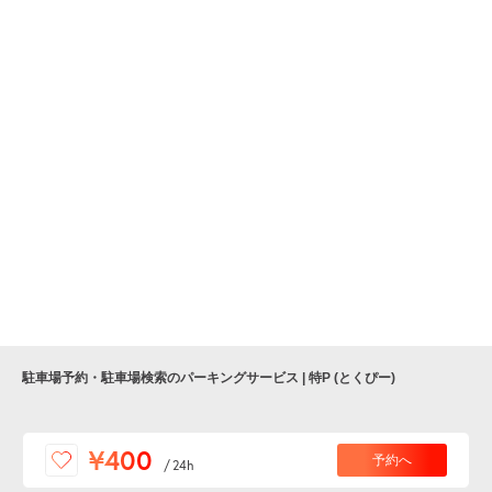
駐車場予約・駐車場検索のパーキングサービス | 特P (とくぴー)
便利な特Pアプリを
¥400
予約へ
/
24h
ダウンロードしよう！