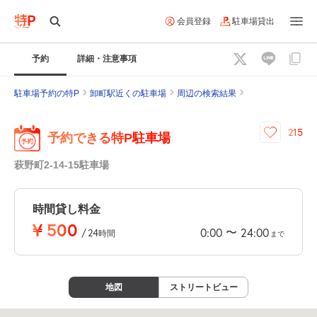
会員登録
駐車場貸出
予約
詳細・注意事項
駐車場予約の特P
卸町駅近くの駐車場
周辺の検索結果
215
予約できる特P駐車場
萩野町2-14-15駐車場
時間貸し料金
¥
500
〜
0:00
24:00
/
24
時間
まで
地図
ストリートビュー