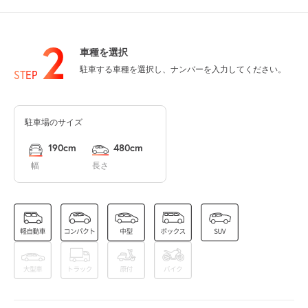
8月11日 (火)
¥1,000
山の日
満
2
車種を選択
0:00～24:00
駐車する車種を選択し、ナンバーを入力してください。
8月12日 (水)
STEP
¥1,000
満
駐車場のサイズ
0:00～24:00
8月13日 (木)
¥1,000
190cm
480cm
空き1
幅
長さ
0:00～24:00
8月14日 (金)
¥500
空き1
0:00～24:00
8月15日 (土)
¥500
空き1