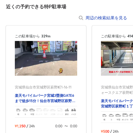
8月20日 (木)
¥1,000
近くの予約できる特P駐車場
満
周辺の検索結果を見る
0:00～24:00
8月21日 (金)
¥1,000
この駐車場から
329m
この駐車場から
41
満
0:00～24:00
8月22日 (土)
¥1,000
満
0:00～24:00
宮城県仙台市宮城野区萩野町1-16-11
宮城県仙台市宮城野区
8月23日 (日)
¥1,000
ォースクエア萩野町
楽天モバイルパーク宮城3塁側GATE6
満
まで徒歩15分！仙台市宮城野区萩野町
楽天モバイルパーク
１丁目の予約できる駐車場！
宮城野区萩野町１丁
車場！
軽
コ
中型
ボックス
SUV
大型車
トラック
原付
バイク
0:00～24:00
軽
コ
中型
ボックス
SU
8月24日 (月)
¥500
¥1,250
/
24h
0:00
〜
0:00
空き1
¥500
/
24h