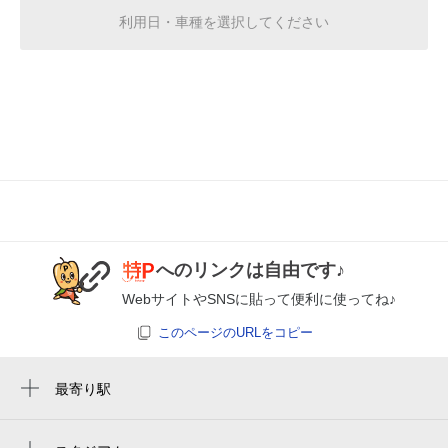
利用日・車種を選択してください
0:00～24:00
8月20日 (木)
¥430
空き1
0:00～24:00
8月21日 (金)
¥430
空き1
0:00～24:00
8月22日 (土)
¥430
へのリンクは自由です♪
空き1
WebサイトやSNSに貼って便利に使ってね♪
このページのURLをコピー
0:00～24:00
8月23日 (日)
¥430
空き1
最寄り駅
安食駅
0:00～24:00