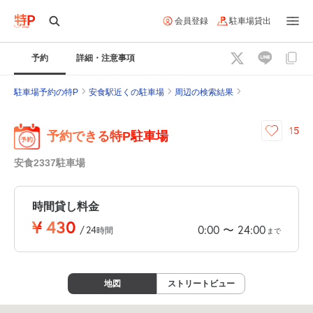
会員登録
駐車場貸出
予約
詳細・注意事項
駐車場予約の特P
安食駅近くの駐車場
周辺の検索結果
15
予約できる特P駐車場
安食2337駐車場
時間貸し料金
¥
430
0:00
24:00
〜
/
24
時間
まで
地図
ストリートビュー