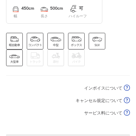
8月15日 (土)
¥430
450cm
500cm
可
空き1
幅
長さ
ハイルーフ
0:00～24:00
8月16日 (日)
¥430
空き1
0:00～24:00
8月17日 (月)
¥430
空き1
インボイスについて
0:00～24:00
8月18日 (火)
¥430
キャンセル規定について
空き1
サービス料について
0:00～24:00
8月19日 (水)
¥430
空き1