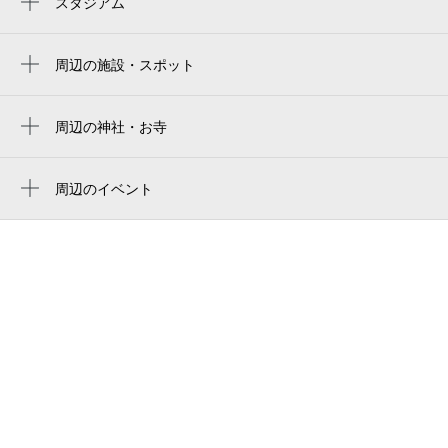
スタジアム
8月24日 (月)
¥430
周辺にスタジアムが見つかりませんでした。
空き1
周辺の施設・スポット
安食台第２近隣公園
0:00～24:00
8月25日 (火)
¥430
さかえ在宅介護支援センター
周辺の神社・お寺
空き1
周辺に神社・お寺が見つかりませんでした。
田中児童公園
周辺のイベント
0:00～24:00
のら市
周辺にイベントが見つかりませんでした。
8月26日 (水)
¥430
白山児童公園
空き1
千葉県成田警察署栄町警察官幹部派出所
0:00～24:00
有限会社寺本サイクル
8月27日 (木)
¥430
空き1
田中幼児公園
酒直台児童公園
0:00～24:00
8月28日 (金)
安食台第2近隣公園
¥430
空き1
上前児童公園