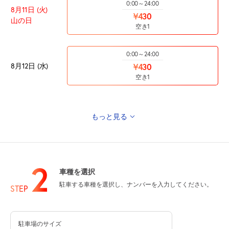
0:00～24:00
8月11日 (火)
¥430
山の日
空き1
0:00～24:00
8月12日 (水)
¥430
空き1
もっと見る
0:00～24:00
8月13日 (木)
¥430
空き1
2
車種を選択
0:00～24:00
駐車する車種を選択し、ナンバーを入力してください。
8月14日 (金)
STEP
¥430
空き1
駐車場のサイズ
0:00～24:00