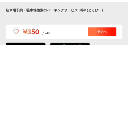
駐車場予約・駐車場検索のパーキングサービス | 特P (とくぴー)
便利な特Pアプリを
¥350
予約へ
/
24h
ダウンロードしよう！
ここから「インストール」して、便利な特Pアプリを
公式 X
GETしよう
公式 Facebook
特P