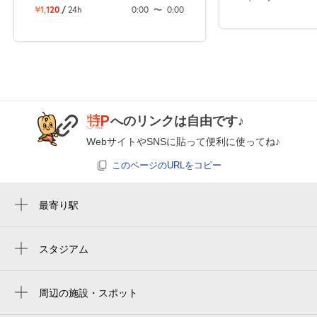
¥1,120
/
24h
0:00
〜
0:00
へのリンクは自由です♪
WebサイトやSNSに貼って便利に使ってね♪
このページのURLをコピー
最寄り駅
梅屋敷駅
京急蒲田駅
スタジアム
大田スタジアム
大森町駅
周辺の施設・スポット
蒲田駅
フタバハイツ