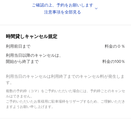
います）
・大田区立南蒲小学校 徒歩12分
ご確認の上、予約をお願いします
注意事項を全部見る
［注意事項］
●グローブ等のバイク用品を置きっぱなしにしないよう、お願い致
します。
時間貸しキャンセル規定
●車両・パーツ盗難等については責任を負いかねます事、ご了承く
利用前日まで
料金の０％
ださい。
利用当日以降のキャンセルは、
※鍵やバイクカバー等、お客様にて対策されることをおすすめして
開始から終了まで
料金の100％
おります！
●表記の車室サイズは、駐車可能サイズではございません。
利用当日のキャンセルは利用終了までのキャンセル料が発生しま
す。
乗り降りのスペースをご考慮のうえ、ご予約ください。
複数の予約枠（コマ）をご予約いただいた場合には、予約枠ごとのキャンセ
●駐車場内での空ぶかしやアイドリング、駐車場内で騒ぐこと、た
ルはできません。
ご予約いただいたお客様用に駐車場枠をリザーブするため、ご理解いただき
むろすることは絶対におやめ下さい。
ますようお願い申し上げます。
●入出庫の際は歩行者等に十分お気を付けください。
●不正駐車との誤認防止のため、必ず予約を入れてから敷地内に入