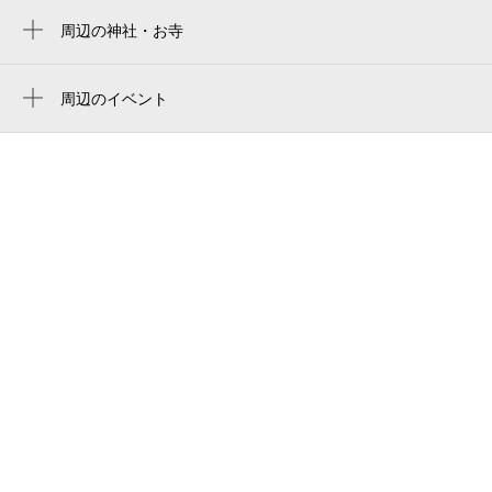
糀谷駅
東蒲田一丁目児童公園
周辺の神社・お寺
大鳥居駅
周辺に神社・お寺が見つかりませんでした。
大田区総合体育館 弓道場
周辺のイベント
大田区総合体育館
周辺にイベントが見つかりませんでした。
Ota City General Gymnasium
東蒲田1丁目歩道橋
梅屋敷卓球場
大田区立東蒲小学校
梅屋敷 梅林 本店
国道15号
大田区総合体育館駐輪場
梅屋敷と和中散薬売所跡