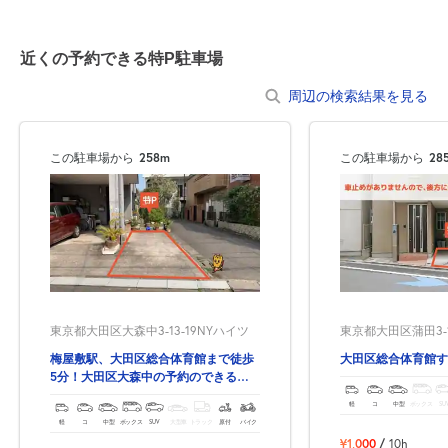
るようお願いします。
近くの予約できる特P駐車場
●サイズ違いでの返金は承っておりませんので、あらかじめ車両サ
イズをご確認の上、ご利用ください。
周辺の検索結果を見る
この駐車場から
258m
この駐車場から
28
東京都大田区大森中3-13-19NYハイツ
東京都大田区蒲田3-12
梅屋敷駅、大田区総合体育館まで徒歩
大田区総合体育館す
5分！大田区大森中の予約のできる駐
車場‼
軽
コ
中型
ボックス
SU
軽
コ
中型
ボックス
SUV
大型車
トラック
原付
バイク
¥1,000
/
10h