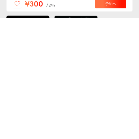
¥300
予約へ
/
24h
ダウンロードしよう！
ここから「インストール」して、便利な特Pアプリを
公式 X
GETしよう
公式 Facebook
特P
会員・利用規約
特定商取引法について
プライバシーポリシー