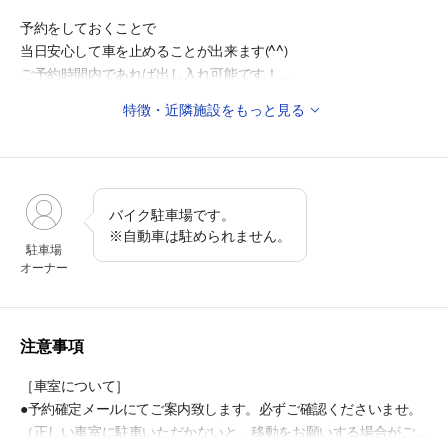
予約をしておくことで
当日安心して車を止めることが出来ます(^^)
ご予約時間内であれば出し入れ可能です！
特徴・近隣施設をもっと見る
◎周辺施設
・大田区総合体育館 徒歩2分
・聖蹟蒲田梅屋敷公園 徒歩3分
・東蒲田二郵便局 徒歩4分
・大林寺 徒歩8分
バイク駐車場です。
・蒲田八幡神社 徒歩11分
※自動車は駐められません。
駐車場
・東邦大学医療センター大森病院 徒歩12分
オーナー
◎周辺教育施設
・大田区立東蒲小学校 徒歩2分
注意事項
・北糀谷幼稚園 徒歩8分
・大田区立北糀谷小学校 徒歩8分
［車室について］
・大田区立東蒲中学校 徒歩9分
●予約確定メールにてご案内致します。必ずご確認くださいませ。
・蒲田保育専門学校ふぞく北糀谷保育園 徒歩10分
（正しい車室に駐車いただかないと、移動をお願いする場合がござ
・大田区立蒲田小学校 徒歩10分