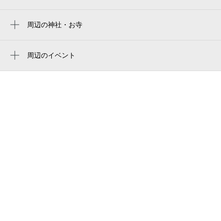
（株）門前
青物横丁駅
アイディ品川
周辺の神社・お寺
大森海岸駅
仲町稲荷神社
8月30日 (日)
休
休
エビス 立会川総本店
品川シーサイド駅
嶺雲寺
周辺のイベント
アイディ（株）
周辺にイベントが見つかりませんでした。
大森駅
立会川商店街
8:00～13:00
13:00～18:00
下神明駅
8月31日 (月)
¥750
¥750
メゾントリイ
空き1
空き1
酒寄医院
8:00～13:00
13:00～18:00
弁天橋
9月1日 (火)
¥600
¥600
新浜川公園
空き1
空き1
シティハウス東大井
8:00～13:00
13:00～18:00
立会川橋
9月2日 (水)
¥600
¥600
空き1
空き1
マイキャッスル立会川