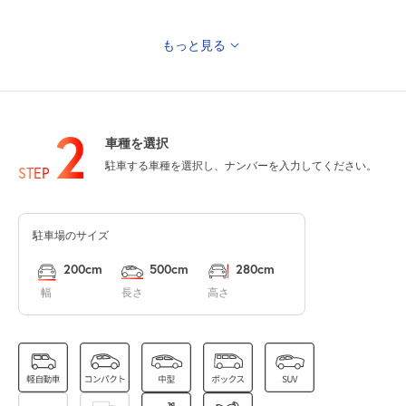
もっと見る
8月12日 (水)
休
休
2
車種を選択
駐車する車種を選択し、ナンバーを入力してください。
8月13日 (木)
休
休
STEP
駐車場のサイズ
8月14日 (金)
休
休
200cm
500cm
280cm
幅
長さ
高さ
8月15日 (土)
休
休