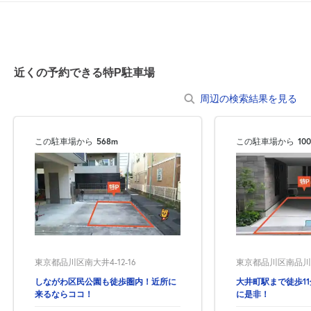
空き1
空き1
8:00～13:00
13:00～18:00
8月21日 (金)
¥750
¥750
近くの予約できる特P駐車場
空き1
空き1
周辺の検索結果を見る
8:00～13:00
13:00～18:00
8月22日 (土)
¥750
¥750
この駐車場から
568m
この駐車場から
10
空き1
空き1
8月23日 (日)
休
休
8:00～13:00
13:00～18:00
東京都品川区南大井4-12-16
東京都品川区南品川5-
8月24日 (月)
¥750
¥750
空き1
空き1
しながわ区民公園も徒歩圏内！近所に
大井町駅まで徒歩1
来るならココ！
に是非！