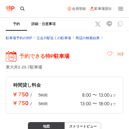
会員登録
駐車場貸出
予約
詳細・注意事項
駐車場予約の特P
立会川駅近くの駐車場
周辺の検索結果
262
予約できる特P駐車場
東大井2-20-7駐車場
時間貸し料金
¥
750
〜
8:00
13:00
/
5
時間
まで
¥
750
〜
13:00
18:00
/
5
時間
まで
地図
ストリートビュー