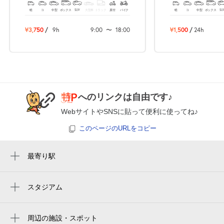
8:00～13:00
13:00～18:00
軽
コ
中型
ボックス
SUV
大型車
トラック
原付
バイク
軽
コ
中型
ボックス
SU
8月25日 (火)
¥750
¥750
空き1
空き1
¥3,750
/
9h
9:00
〜
18:00
¥1,500
/
24h
8:00～13:00
13:00～18:00
8月26日 (水)
¥750
¥750
空き1
空き1
へのリンクは自由です♪
8:00～13:00
13:00～18:00
WebサイトやSNSに貼って便利に使ってね♪
8月27日 (木)
¥750
¥750
満
満
このページのURLをコピー
8:00～13:00
13:00～18:00
最寄り駅
8月28日 (金)
¥750
¥750
立会川駅
空き1
空き1
鮫洲駅
スタジアム
大田スタジアム
大井競馬場前駅
8月29日 (土)
休
休
周辺の施設・スポット
大井町駅