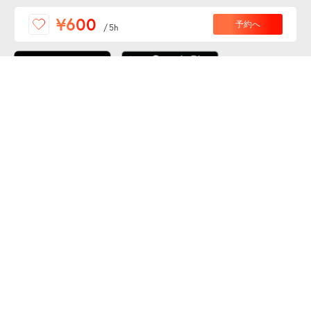
便利な特Pアプリを
¥600
予約へ
/
5h
ダウンロードしよう！
ここから「インストール」して、便利な特Pアプリを
公式 X
GETしよう
公式 Facebook
特P
会員・利用規約
特定商取引法について