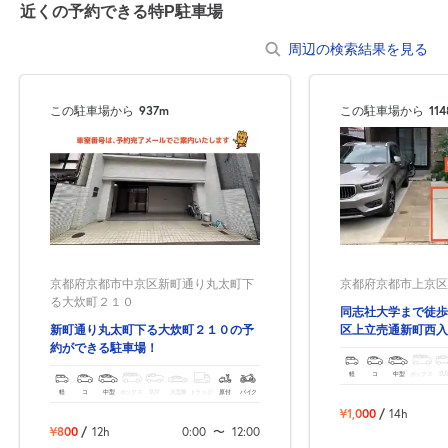
近くの予約できる特P駐車場
周辺の検索結果を見る
この駐車場から
937m
この駐車場から
11
京都府京都市中京区新町通り丸太町下
京都府京都市上京区西
る大炊町２１０
同志社大学まで徒歩
新町通り丸太町下る大炊町２１０の予
区上立売通新町西入
約ができる駐車場！
きる駐車場！
軽
コ
中型
ボックス
SU
軽
コ
中型
ボックス
SUV
大型車
トラック
原付
バイク
¥1,000
/
14h
¥800
/
12h
0:00
〜
12:00