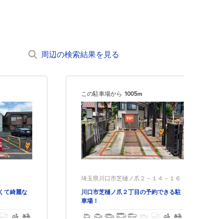
周辺の検索結果を見る
この駐車場から
1005m
埼玉県川口市芝樋ノ爪２－１４－１６
すくて綺麗な
川口市芝樋ノ爪２丁目の予約できる駐
車場！