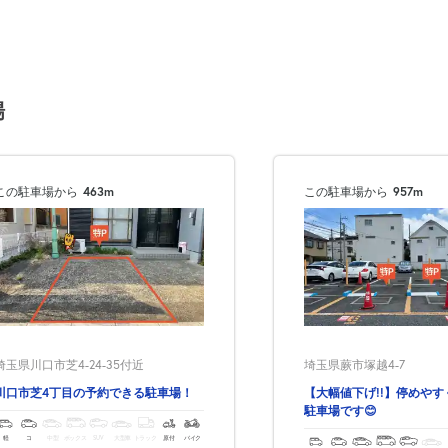
0:00～24:00
¥500
月極契約中
場
0:00～24:00
¥500
この駐車場から
463m
この駐車場から
957m
月極契約中
0:00～24:00
¥500
月極契約中
0:00～24:00
埼玉県蕨市塚越4-7
埼玉県川口市芝4-24-35付近
¥500
【大幅値下げ!!】停めや
川口市芝4丁目の予約できる駐車場！
月極契約中
駐車場です😊
軽
コ
中型
ボックス
SUV
大型車
トラック
原付
バイク