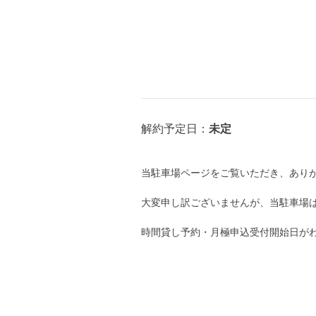
8月13日 (木)
解約予定日：
未定
8月14日 (金)
当駐車場ページをご覧いただき、あり
大変申し訳ございませんが、当駐車場
8月15日 (土)
時間貸し予約・月極申込受付開始日が
8月16日 (日)