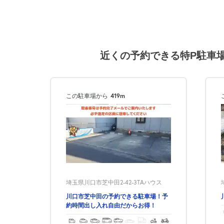
8月17日 (月)
近くの予約できる特P駐車
8月18日 (火)
この駐車場から
419m
8月19日 (水)
埼玉県川口市芝中田2-42-3TAハウス
8月20日 (木)
川口市芝中田の予約できる駐車場！予
約時間出し入れ自由だからお得！