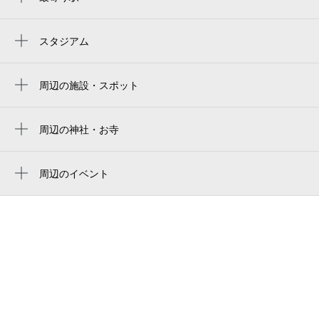
0:00～24:00
黄金町駅
8月30日 (日)
¥1,250
空き2
吉野町駅
スタジアム
yokohama stadium
阪東橋駅
0:00～24:00
横浜スタジアム 3塁側内野席
周辺の施設・スポット
南太田駅
8月31日 (月)
¥1,250
ホテル ファーストウッド
横滨球场
空き2
日ノ出町駅
ローソン 横浜前里町三丁目店
周辺の神社・お寺
ハマスタ
伊勢佐木長者町駅
水天宮
0:00～24:00
喜久万
横浜スタジアム
9月1日 (火)
¥1,000
蒔田駅
薬王寺
周辺のイベント
ステーキハウス チェロキー
空き2
橫濱棒球場
周辺にイベントが見つかりませんでした。
桜木町駅
妙法三寶教会
ラーメン 千家本店
橫濱球場
0:00～24:00
蓮花院
千月
9月2日 (水)
¥1,000
横浜スタジアム右ウィング席
普門院
空き2
前里町四丁目町内会館
yokohama stadium right-field seat
ココファン横浜前里
NHK Spring Mitsuzawa Football Stadium
0:00～24:00
9月3日 (木)
¥1,000
ガーラ・リバースクエア横濱南
nippatsu mitsuzawa stadium
空き2