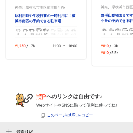
空き2
神奈川県横浜市西区東
神奈川県横浜市南区前里町4-96
野毛山動物園まです
駅利用時や学校行事の一時利用に！横
0:00～24:00
ケ丘の予約できる駐
浜市南区の予約できる駐車場！
8月26日 (水)
¥1,250
空き2
軽
コ
中型
ボックス
SU
軽
コ
中型
ボックス
SUV
大型車
トラック
原付
バイク
¥810
/
3h
¥1,250
/
7h
11:00
〜
18:00
0:00～24:00
8月27日 (木)
¥810
/
5.5h
¥1,250
空き2
0:00～24:00
8月28日 (金)
¥1,250
空き2
へのリンクは自由です♪
WebサイトやSNSに貼って便利に使ってね♪
0:00～24:00
8月29日 (土)
¥1,250
このページのURLをコピー
空き2
最寄り駅