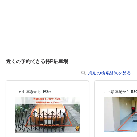
0:00～24:00
8月21日 (金)
¥1,250
空き2
0:00～24:00
8月22日 (土)
¥1,250
空き2
近くの予約できる特P駐車場
0:00～24:00
8月23日 (日)
¥1,250
周辺の検索結果を見る
空き1
この駐車場から
192m
この駐車場から
58
0:00～24:00
8月24日 (月)
¥1,250
空き1
0:00～24:00
8月25日 (火)
¥1,250