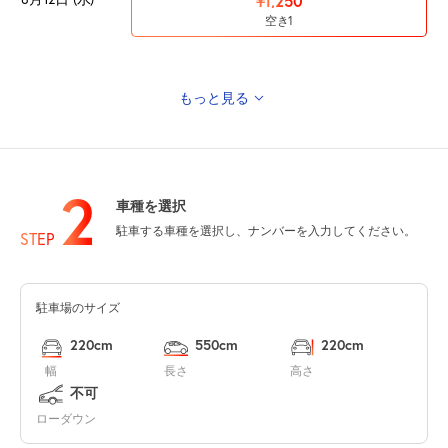
¥1,250
空き1
もっと見る
0:00～24:00
8月13日 (木)
¥1,250
空き1
2
車種を選択
0:00～24:00
駐車する車種を選択し、ナンバーを入力してください。
8月14日 (金)
STEP
¥1,250
空き2
駐車場のサイズ
0:00～24:00
8月15日 (土)
¥1,250
220cm
550cm
220cm
空き2
幅
長さ
高さ
不可
0:00～24:00
ローダウン
8月16日 (日)
¥1,250