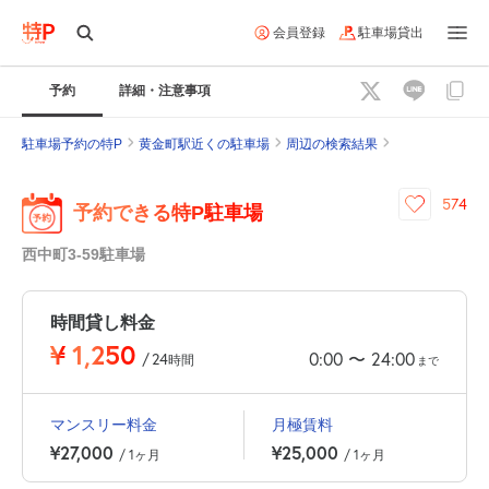
会員登録
駐車場貸出
予約
詳細・注意事項
駐車場予約の特P
黄金町駅近くの駐車場
周辺の検索結果
574
予約できる特P駐車場
西中町3-59駐車場
時間貸し料金
¥
1,250
0:00
24:00
〜
/
24
時間
まで
マンスリー料金
月極賃料
¥27,000
¥25,000
/ 1ヶ月
/ 1ヶ月