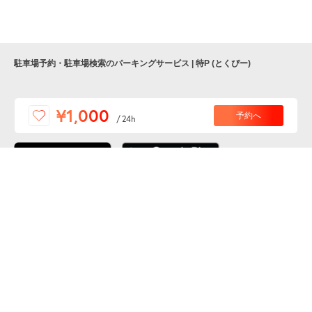
駐車場予約・駐車場検索のパーキングサービス | 特P (とくぴー)
便利な特Pアプリを
¥1,000
予約へ
/
24h
ダウンロードしよう！
ここから「インストール」して、便利な特Pアプリを
公式 X
GETしよう
公式 Facebook