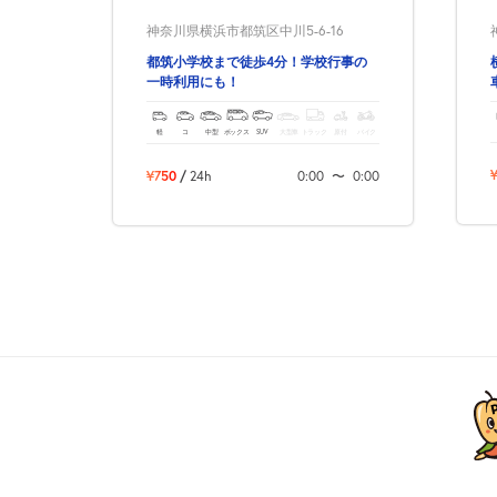
神奈川県横浜市都筑区中川5-6-16
都筑小学校まで徒歩4分！学校行事の
一時利用にも！
軽
コ
中型
ボックス
SUV
大型車
トラック
原付
バイク
¥750
/
24h
0:00
〜
0:00