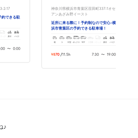
2-17
神奈川県横浜市青葉区荏田町337-1オセ
アンあざみ野イースト
予約できる駐
近所に来る際に！予約制なので安心♪横
浜市青葉区の予約できる駐車場！
トラック
原付
バイク
軽
コ
中型
ボックス
SUV
大型車
トラック
原付
バイク
:00
〜
0:00
¥870
/
11.5h
7:30
〜
19:00
ね♪