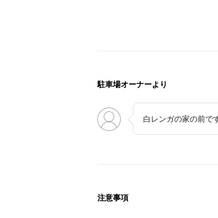
◇公共交通機関
・ブルーライン『中川』駅 
・グリーンライン『センター北』駅
・ブルーライン『センター北』駅
◎周辺施設
・山崎公園 徒
駐車場オーナーより
・中川八幡山公園 徒
◎周辺教育施設
白レンガの家の前で
・横浜市立都筑小学校 
・つづきルーテル保育園 
・横浜市立中川西小学校 
・マーマセンター北保育園 
・東京都市大学横浜キャンパス 
注意事項