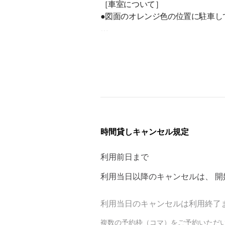
［車室について］
●図面のオレンジ色の位置に駐車し
［注意事項］
●表記の車室サイズは、駐車可能サ
乗り降りのスペースをご考慮のう
●駐車場内での空ぶかしやアイドリ
●入出庫の際は歩行者等に十分お気
時間貸しキャンセル規定
●不正駐車との誤認防止のため、
利用前日まで
●サイズ違いでの返金は承っており
利用当日以降のキャンセルは、
開
利用当日のキャンセルは利用終了
複数の予約枠（コマ）をご予約いただ