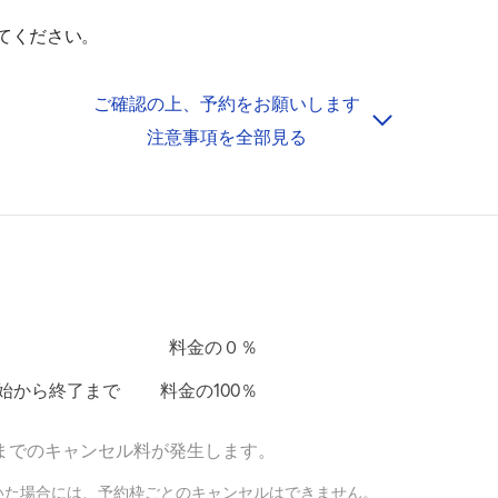
てください。
ご確認の上、予約をお願いします
イズではございません。
注意事項を全部見る
え、ご予約ください。
ング、駐車場内で騒ぐこと、たむろすることは絶対におやめ下さ
を付けください。
必ず予約を入れてから敷地内に入るようお願いします。
料金の０％
ませんので、あらかじめ車両サイズをご確認の上、ご利用くださ
始から終了まで
料金の100％
までのキャンセル料が発生します。
いた場合には、予約枠ごとのキャンセルはできません。