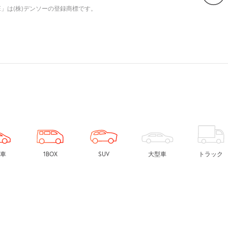
E」は(株)デンソーの登録商標です。
車
1BOX
SUV
大型車
トラック