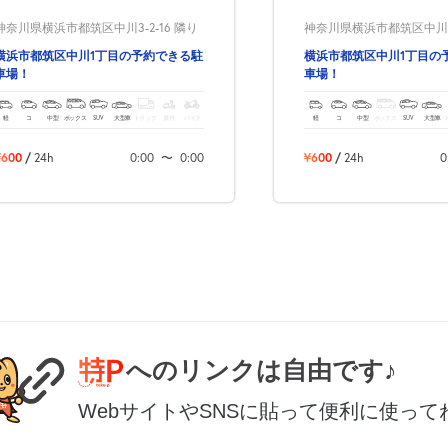
神奈川県横浜市都筑区中川3-2-16 隣り
神奈川県横浜市都筑区中川3-
横浜市都筑区中川1丁目の予約できる駐
横浜市都筑区中川1丁目の
車場！
車場！
軽
コ
中型
ボックス
SUV
大型車
トラック
原付
バイク
軽
コ
中型
ボックス
SUV
大型車
¥600
/
24h
0:00
〜
0:00
¥600
/
24h
0
へのリンクは自由です♪
WebサイトやSNSに貼って便利に使って