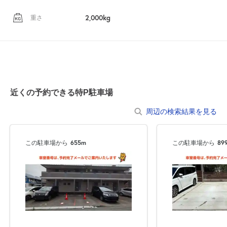
2,000kg
重さ
近くの予約できる特P駐車場
周辺の検索結果を見る
この駐車場から
655m
この駐車場から
89