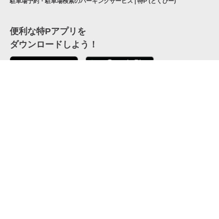
駐車場予約・駐車場検索のパーキングサービス | 特P (とくぴー)
便利な特Pアプリを
ダウンロードしよう！
ここから「インストール」して、便利な特Pアプリを
公式 X
GETしよう
公式 Facebook
特P
会員・利用規約