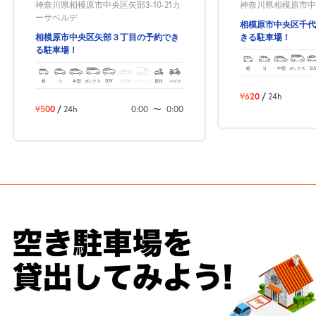
神奈川県相模原市中央区矢部3-10-21カ
神奈川県相模原市中央区
ーサベルデ
相模原市中央区千代
相模原市中央区矢部３丁目の予約でき
きる駐車場！
る駐車場！
軽
コ
中型
ボックス
SU
軽
コ
中型
ボックス
SUV
大型車
トラック
原付
バイク
¥620
/
24h
¥500
/
24h
0:00
〜
0:00