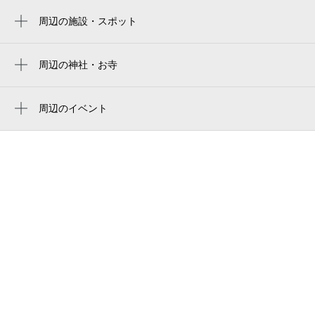
周辺の施設・スポット
dance studio waiwai
アイコーポ
周辺の神社・お寺
周辺に神社・お寺が見つかりませんでした。
トレインドリーム
周辺のイベント
西門商店街
明治大学マンドリン倶楽部 気軽に寄り道
荒川釣具店
コンサート
相模原４丁目公園
相模原市民会館で聴く、お得な1時間 ラン
チタイムコンサートVOL.39 パリの音色四
ベル・トラッド矢部
重奏
相模原警察署
体験型謎解きイベント「さがみはら星空探
査隊～ハイテクギアで星の物語を守れ！
神奈川県警察 相模原警察署
～」
神奈川県警 相模原警察署
神奈川県 相模原警察署
こどもプラス相模原教室